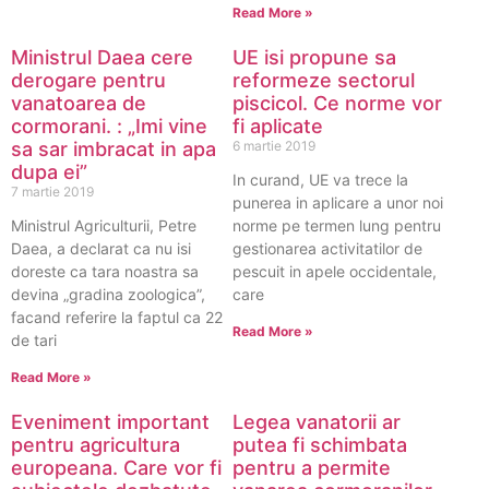
Read More »
Ministrul Daea cere
UE isi propune sa
derogare pentru
reformeze sectorul
vanatoarea de
piscicol. Ce norme vor
cormorani. : „Imi vine
fi aplicate
sa sar imbracat in apa
6 martie 2019
dupa ei”
In curand, UE va trece la
7 martie 2019
punerea in aplicare a unor noi
Ministrul Agriculturii, Petre
norme pe termen lung pentru
Daea, a declarat ca nu isi
gestionarea activitatilor de
doreste ca tara noastra sa
pescuit in apele occidentale,
devina „gradina zoologica”,
care
facand referire la faptul ca 22
Read More »
de tari
Read More »
Eveniment important
Legea vanatorii ar
pentru agricultura
putea fi schimbata
europeana. Care vor fi
pentru a permite