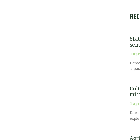
REC
Sfat
semi
1 apr
Depoz
le pa
Cult
mic
1 apr
Daca 
explo
Agri