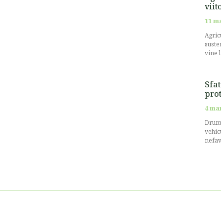
viit
11 m
Agricu
suste
vine 
Sfat
prot
4 ma
Drumu
vehic
nefav