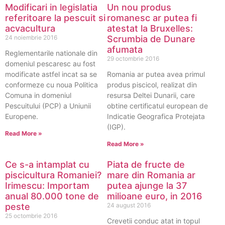
Modificari in legislatia
Un nou produs
referitoare la pescuit si
romanesc ar putea fi
acvacultura
atestat la Bruxelles:
24 noiembrie 2016
Scrumbia de Dunare
afumata
Reglementarile nationale din
29 octombrie 2016
domeniul pescaresc au fost
modificate astfel incat sa se
Romania ar putea avea primul
conformeze cu noua Politica
produs piscicol, realizat din
Comuna in domeniul
resursa Deltei Dunarii, care
Pescuitului (PCP) a Uniunii
obtine certificatul european de
Europene.
Indicatie Geografica Protejata
(IGP).
Read More »
Read More »
Ce s-a intamplat cu
Piata de fructe de
piscicultura Romaniei?
mare din Romania ar
Irimescu: Importam
putea ajunge la 37
anual 80.000 tone de
milioane euro, in 2016
peste
24 august 2016
25 octombrie 2016
Crevetii conduc atat in topul