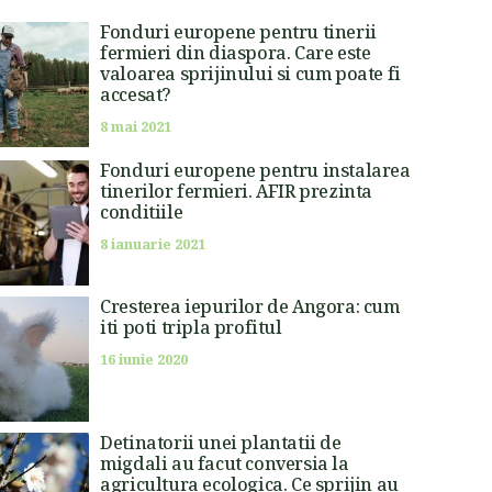
Fonduri europene pentru tinerii
fermieri din diaspora. Care este
valoarea sprijinului si cum poate fi
accesat?
8 mai 2021
Fonduri europene pentru instalarea
tinerilor fermieri. AFIR prezinta
conditiile
8 ianuarie 2021
Cresterea iepurilor de Angora: cum
iti poti tripla profitul
16 iunie 2020
Detinatorii unei plantatii de
migdali au facut conversia la
agricultura ecologica. Ce sprijin au