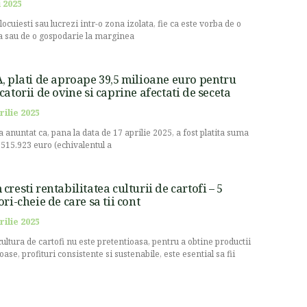
 2025
locuiesti sau lucrezi intr-o zona izolata, fie ca este vorba de o
 sau de o gospodarie la marginea
, plati de aproape 39,5 milioane euro pentru
catorii de ovine si caprine afectati de seceta
rilie 2025
a anuntat ca, pana la data de 17 aprilie 2025, a fost platita suma
.515.923 euro (echivalentul a
cresti rentabilitatea culturii de cartofi – 5
ori-cheie de care sa tii cont
rilie 2025
cultura de cartofi nu este pretentioasa, pentru a obtine productii
oase, profituri consistente si sustenabile, este esential sa fii