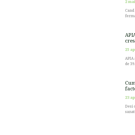
2 mai
Cand 
ferma
APIA
cres
25 ap
APIA 
de 39
Cum 
fact
23 ap
Desi 
sanat