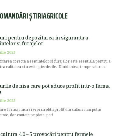
OMANDĂRI ȘTIRIAGRICOLE
uri pentru depozitarea in siguranta a
ntelor si furajelor
ilie 2025
itarea corecta a semintelor si furajelor este esentiala pentru a
stra calitatea si a evita pierderile. Umiditatea, temperatura si
urile de nisa care pot aduce profit intr-o ferma
a
ilie 2025
ai o ferma mica si vrei sa obtii profit din culturi mai putin
atate, dar cautate pe piata, poti
cultura 4.0 – 5 provocări pentru fermele