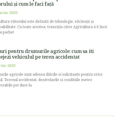
orului și cum le faci față
artie 2025
ltura viitorului este definită de tehnologie, eficiență și
nabilitate. Cu toate acestea, tranziția către Agricultura 4.0 încă
la pachet
uri pentru drumurile agricole: cum sa iti
ejezi vehiculul pe teren accidentat
rtie 2025
rile agricole sunt adesea dificile si solicitante pentru orice
ul. Terenul accidentat, denivelarile si conditiile meteo
orabile pot duce la