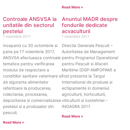
Read More »
Controale ANSVSA la
Anuntul MADR despre
unitatile din sectorul
fondurile dedicate
pestelui
acvaculturii
7 noiembrie 2017
1 noiembrie 2017
Incepand cu 30 octombrie si
Directia Generala Pescuit –
pana pe 17 noiembrie 2017,
Autoritatea de Management
ANSVSA efectueaza controale
pentru Programul Operational
tematice pentru verificarea
pentru Pescuit si Afaceri
modului de respectare a
Maritime (DGP-AMPOPAM) a
conditiilor sanitare veterinare si
fost prezenta la Targul
de siguranta alimentelor
International de produse si
referitoare la producerea,
echipamente in domeniul
colectarea, procesarea,
agriculturii, horticulturii,
depozitarea si comercializarea
viticulturii si zootehniei –
pestelui si a produselor din
INDAGRA 2017.
pescuit.
Read More »
Read More »