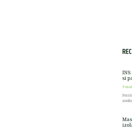
REC
INS:
si p
9 mai
Potri
anulu
Masu
izol