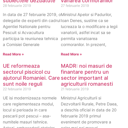
subiectele dezbatute
vanarea cormoranilor
28 februarie 2019
27 februarie 2019
In data de 27 februarie 2019, o
Ministrul Apelor si Padurilor,
delegatie de experti din cadrul
Ioan Denes, sustine ca se
Agentiei Nationale pentru
lucreaza la o modificare a legii
Pescuit si Acvacultura
vanatorii, astfel incat sa se
participa la reuniunea tehnica
permita vanatoarea
a Comisiei Generale
cormoranilor. In prezent,
Read More »
Read More »
UE reformeaza
MADR: noi masuri de
sectorul piscicol cu
finantare pentru un
ajutorul Romaniei. Care
sector important al
sunt noile reguli
agriculturii romanesti
22 februarie 2019
21 februarie 2019
UE isi modernizeaza normele
Ministrul Agriculturii si
care reglementeaza modul,
Dezvoltarii Rurale, Petre Daea,
locul si perioada in care
a deschis oficial in data de 20
pescarii pot pescui – asa-
februarie 2019 primul
numitele masuri tehnice.
eveniment de promovare a
Astazi, ambasadorii statelor
celor mai noi masuri