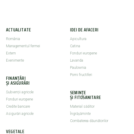
ACTUALITATE
IDEI DE AFACERI
România
Apicultura
Managementul fermei
Catina
Extern
Fonduri europene
Evenimente
Lavanda
Paulownia
Pomi fructiferi
FINANȚĂRI
ȘI ASIGURĂRI
SEMINȚE
Subvenții agricole
ȘI FITOSANITARE
Fonduri europene
Credite bancare
Material săditor
Asigurări agricole
Îngrășăminte
Combaterea dăunătorilor
VEGETALE