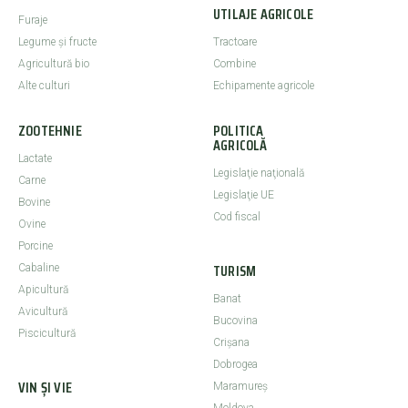
UTILAJE AGRICOLE
Furaje
Legume şi fructe
Tractoare
Agricultură bio
Combine
Alte culturi
Echipamente agricole
ZOOTEHNIE
POLITICA
AGRICOLĂ
Lactate
Legislaţie naţională
Carne
Legislaţie UE
Bovine
Cod fiscal
Ovine
Porcine
TURISM
Cabaline
Apicultură
Banat
Avicultură
Bucovina
Piscicultură
Crişana
Dobrogea
VIN ȘI VIE
Maramureş