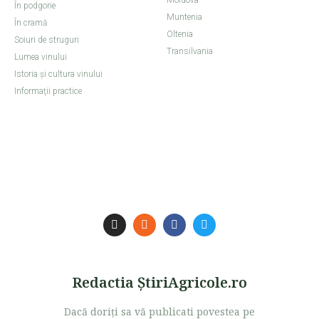
Moldova
În podgorie
Muntenia
În cramă
Oltenia
Soiuri de struguri
Transilvania
Lumea vinului
Istoria şi cultura vinului
Informaţii practice
Redactia ŞtiriAgricole.ro
Dacă doriţi sa vă publicati povestea pe