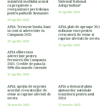
ministrul mediului acuzat
Sistemul National
ca pregateste o
Antigrindina?
reorganizare periculoasa
29 aprilie 2025
pentru padurile Romaniei
29 aprilie 2025
APIA: Termene limita, bani
APIA, plati de aproape 39,5
in cont si adeverinte in
milioane euro pentru
Campania 2025
crescatorii de ovine si
caprine afectati de seceta
29 aprilie 2025
25 aprilie 2025
APIA elibereaza
adeverinte pentru
fermierii din Campania
2025. Credite de pana la
90% din sumele cuvenite
25 aprilie 2025
APIA: sprijin de urgenta
APIA a demarat plata
acordat crescatorilor de
ajutoarelor nationale
ovine si caprine afectati de
tranzitorii pentru anul
seceta
2024
26 martie 2025
17 martie 2025