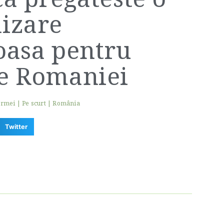
izare
oasa pentru
e Romaniei
ermei
|
Pe scurt
|
România
Twitter