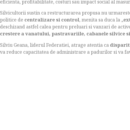
eficienta, profitabilitate, costuri sau impact social al masu
Silvicultorii sustin ca restructurarea propusa nu urmareste 
politice de
centralizare si control
, menita sa duca la „
ex
deschizand astfel calea pentru preluari si vanzari de activ
crestere a vanatului, pastravariile, cabanele silvice s
Silviu Geana, liderul Federatiei, atrage atentia ca
disparit
va reduce capacitatea de administrare a padurilor si va f