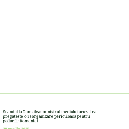
Scandal la Romsilva: ministrul mediului acuzat ca
pregateste o reorganizare periculoasa pentru
padurile Romaniei
29 aprilie 2025