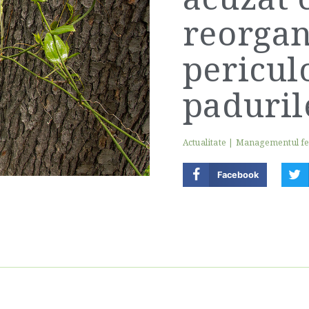
reorgan
pericul
paduril
Actualitate
|
Managementul f
Facebook