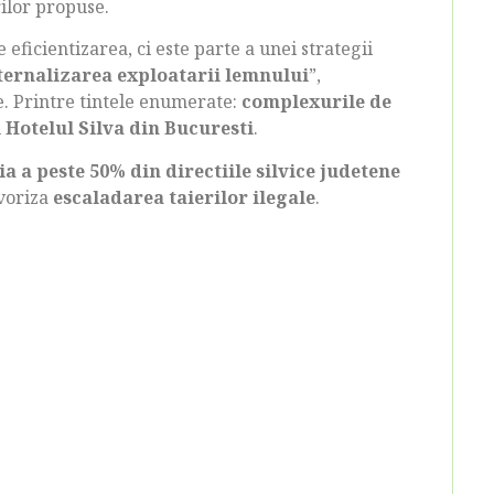
rilor propuse.
eficientizarea, ci este parte a unei strategii
ternalizarea exploatarii lemnului
”,
e. Printre tintele enumerate:
complexurile de
i Hotelul Silva din Bucuresti
.
ia a peste 50% din directiile silvice judetene
avoriza
escaladarea taierilor ilegale
.