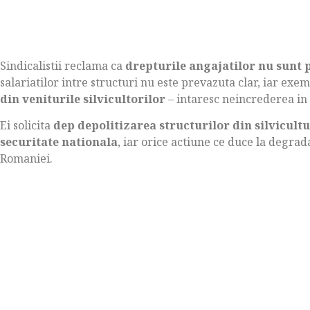
Sindicalistii reclama ca
drepturile angajatilor nu sunt 
salariatilor intre structuri nu este prevazuta clar, iar ex
din veniturile silvicultorilor
– intaresc neincrederea in 
Ei solicita
dep depolitizarea structurilor din silvicult
securitate nationala
, iar orice actiune ce duce la degra
Romaniei.