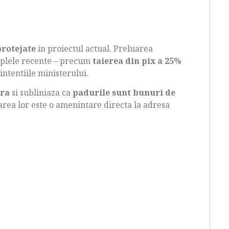
protejate
in proiectul actual. Preluarea
emplele recente – precum
taierea din pix a 25%
intentiile ministerului.
ura
si subliniaza ca
padurile sunt bunuri de
darea lor este o amenintare directa la adresa