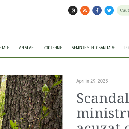
ETALE
VIN SI VIE
ZOOTEHNIE
SEMINTE SI FITOSANITARE
PO
Aprilie 29, 2025
Scandal
ministr
acuzat 