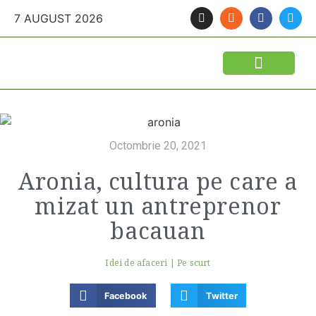
7 AUGUST 2026
FINANTARI SI ASIGURARI
IDEI DE AFACERI
SEMINTE SI FITOSANITARE
POLITICA AGRICOLA
UTILAJE AGRICOLE
Octombrie 20, 2021
Aronia, cultura pe care a
mizat un antreprenor
bacauan
Idei de afaceri
|
Pe scurt
Facebook
Twitter