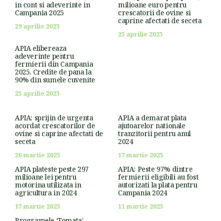
in cont si adeverinte in
milioane euro pentru
Campania 2025
crescatorii de ovine si
caprine afectati de seceta
29 aprilie 2025
25 aprilie 2025
APIA elibereaza
adeverinte pentru
fermierii din Campania
2025. Credite de pana la
90% din sumele cuvenite
25 aprilie 2025
APIA: sprijin de urgenta
APIA a demarat plata
acordat crescatorilor de
ajutoarelor nationale
ovine si caprine afectati de
tranzitorii pentru anul
seceta
2024
26 martie 2025
17 martie 2025
APIA plateste peste 297
APIA: Peste 97% dintre
milioane lei pentru
fermierii eligibili au fost
motorina utilizata in
autorizati la plata pentru
agricultura in 2024
Campania 2024
17 martie 2025
11 martie 2025
Programele ‘Tomata’,