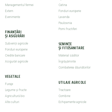
Managementul fermei
Catina
Extern
Fonduri europene
Evenimente
Lavanda
Paulownia
Pomi fructiferi
FINANȚĂRI
ȘI ASIGURĂRI
SEMINȚE
Subvenții agricole
ȘI FITOSANITARE
Fonduri europene
Credite bancare
Material săditor
Asigurări agricole
Îngrășăminte
Combaterea dăunătorilor
VEGETALE
UTILAJE AGRICOLE
Furaje
Legume şi fructe
Tractoare
Agricultură bio
Combine
Alte culturi
Echipamente agricole