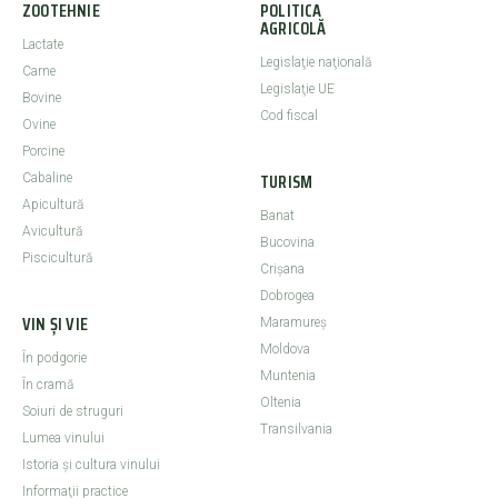
ZOOTEHNIE
POLITICA
AGRICOLĂ
Lactate
Legislaţie naţională
Carne
Legislaţie UE
Bovine
Cod fiscal
Ovine
Porcine
TURISM
Cabaline
Apicultură
Banat
Avicultură
Bucovina
Piscicultură
Crişana
Dobrogea
VIN ȘI VIE
Maramureş
Moldova
În podgorie
Muntenia
În cramă
Oltenia
Soiuri de struguri
Transilvania
Lumea vinului
Istoria şi cultura vinului
Informaţii practice