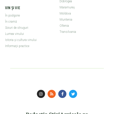
Dobrogea
VIN ȘI VIE
Maramureş
Moldova
În podgorie
Muntenia
În cramă
Oltenia
Soiuri de struguri
Transilvania
Lumea vinului
Istoria şi cultura vinului
Informaţii practice