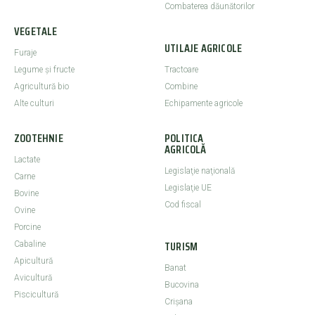
Combaterea dăunătorilor
VEGETALE
UTILAJE AGRICOLE
Furaje
Legume şi fructe
Tractoare
Agricultură bio
Combine
Alte culturi
Echipamente agricole
ZOOTEHNIE
POLITICA
AGRICOLĂ
Lactate
Legislaţie naţională
Carne
Legislaţie UE
Bovine
Cod fiscal
Ovine
Porcine
TURISM
Cabaline
Apicultură
Banat
Avicultură
Bucovina
Piscicultură
Crişana