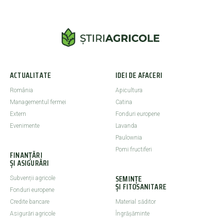
ACTUALITATE
IDEI DE AFACERI
România
Apicultura
Managementul fermei
Catina
Extern
Fonduri europene
Evenimente
Lavanda
Paulownia
Pomi fructiferi
FINANȚĂRI
ȘI ASIGURĂRI
SEMINȚE
Subvenții agricole
ȘI FITOSANITARE
Fonduri europene
Credite bancare
Material săditor
Asigurări agricole
Îngrășăminte