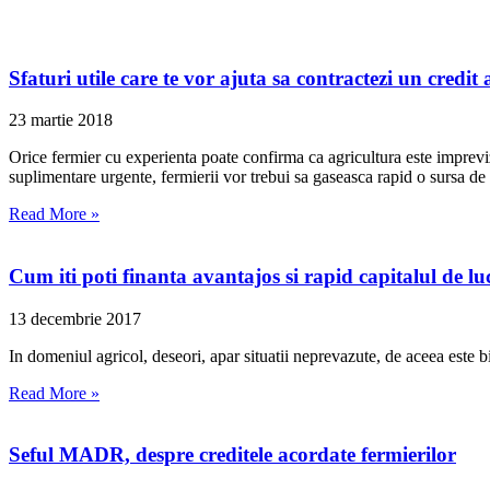
Sfaturi utile care te vor ajuta sa contractezi un credit
23 martie 2018
Orice fermier cu experienta poate confirma ca agricultura este imprevizi
suplimentare urgente, fermierii vor trebui sa gaseasca rapid o sursa de 
Read More »
Cum iti poti finanta avantajos si rapid capitalul de lu
13 decembrie 2017
In domeniul agricol, deseori, apar situatii neprevazute, de aceea este bi
Read More »
Seful MADR, despre creditele acordate fermierilor