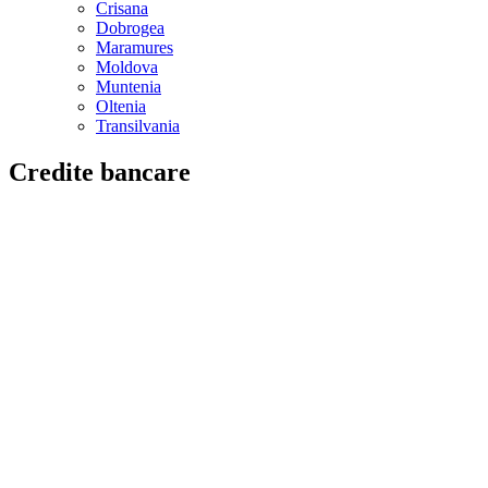
Crisana
Dobrogea
Maramures
Moldova
Muntenia
Oltenia
Transilvania
Credite bancare