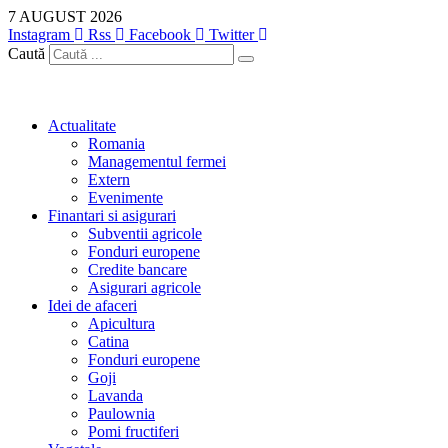
Sari
7 AUGUST 2026
la
Instagram
Rss
Facebook
Twitter
conținut
Caută
Actualitate
Romania
Managementul fermei
Extern
Evenimente
Finantari si asigurari
Subventii agricole
Fonduri europene
Credite bancare
Asigurari agricole
Idei de afaceri
Apicultura
Catina
Fonduri europene
Goji
Lavanda
Paulownia
Pomi fructiferi