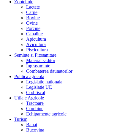
Zootehnie
Lactate
Carne
Bovine
Ovine
Porcine
Cabaline
Apicultura
Avicultura
Piscicultura
Seminte si Fitosanitare
Material saditor
Îngrasaminte
Combaterea daunatorilor
Politica agricola
Legislatie nationala
Legislatie UE
Cod fiscal
Utilaje Agricole
Tractoare
Combine
Echipamente agricole
Turism
Banat
Bucovina