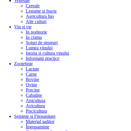
Vegetale
Cereale
Legume si fructe
Agricultura bio
Alte culturi
Vin si vie
In podgorie
In crama
Soiuri de struguri
Lumea vinului
Istoria si cultura vinului
Informatii practice
Zootehnie
Lactate
Carne
Bovine
Ovine
Porcine
Cabaline
Apicultura
Avicultura
Piscicultura
Seminte si Fitosanitare
Material saditor
Îngrasaminte