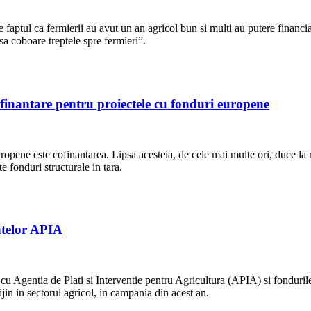
e faptul ca fermierii au avut un an agricol bun si multi au putere financi
 sa coboare treptele spre fermieri”.
cofinantare pentru proiectele cu fonduri europene
ropene este cofinantarea. Lipsa acesteia, de cele mai multe ori, duce la r
te fonduri structurale in tara.
ntelor APIA
 Agentia de Plati si Interventie pentru Agricultura (APIA) si fondurile 
ijin in sectorul agricol, in campania din acest an.