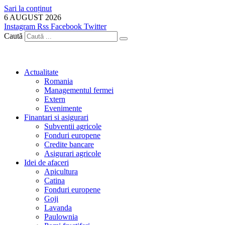
Sari la conținut
6 AUGUST 2026
Instagram
Rss
Facebook
Twitter
Caută
Actualitate
Romania
Managementul fermei
Extern
Evenimente
Finantari si asigurari
Subventii agricole
Fonduri europene
Credite bancare
Asigurari agricole
Idei de afaceri
Apicultura
Catina
Fonduri europene
Goji
Lavanda
Paulownia