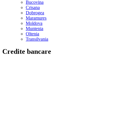
Bucovina
Crisana
Dobrogea
Maramures
Moldova
Muntenia
Oltenia
Transilvania
Credite bancare