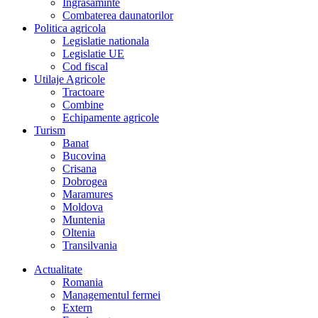
Îngrasaminte
Combaterea daunatorilor
Politica agricola
Legislatie nationala
Legislatie UE
Cod fiscal
Utilaje Agricole
Tractoare
Combine
Echipamente agricole
Turism
Banat
Bucovina
Crisana
Dobrogea
Maramures
Moldova
Muntenia
Oltenia
Transilvania
Actualitate
Romania
Managementul fermei
Extern