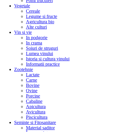
Pomi fructiferi
Vegetale
Cereale
Legume si fructe
Agricultura bio
Alte culturi
Vin si vie
In podgorie
In crama
Soiuri de struguri
Lumea vinului
Istoria si cultura vinului
Informatii practice
Zootehnie
Lactate
Carne
Bovine
Ovine
Porcine
Cabaline
Apicultura
Avicultura
Piscicultura
Seminte si Fitosanitare
Material saditor