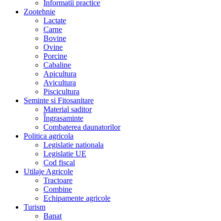
Informatii practice
Zootehnie
Lactate
Carne
Bovine
Ovine
Porcine
Cabaline
Apicultura
Avicultura
Piscicultura
Seminte si Fitosanitare
Material saditor
Îngrasaminte
Combaterea daunatorilor
Politica agricola
Legislatie nationala
Legislatie UE
Cod fiscal
Utilaje Agricole
Tractoare
Combine
Echipamente agricole
Turism
Banat