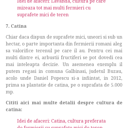
Idei de afaceri: Lavanda, cultura pe care
mizeaza tot mai multi fermieri cu
suprafete mici de teren
7. Catina
Chiar daca dispun de suprafete mici, uneori si sub un
hectar, o parte importanta din fermierii romani aleg
sa valorifice terenul pe care il au. Pentru cei mai
multi dintre ei, arbustii fructiferi se pot dovedi cea
mai inteleapta decizie. Un asemenea exemplu il
putem regasi in comuna Galbinasi, judetul Buzau,
acolo unde Daniel Popescu si-a infiintat, in 2012,
prima sa plantatie de catina, pe o suprafata de 5.000
mp.
Cititi aici mai multe detalii despre cultura de
catina:
Idei de afaceri: Catina, cultura preferata
de fermierii cu suprafete mici de teren