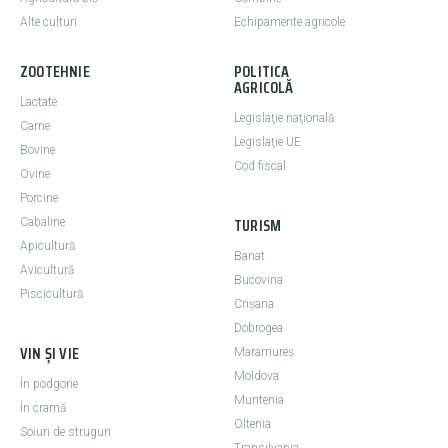
Alte culturi
Echipamente agricole
ZOOTEHNIE
POLITICA
AGRICOLĂ
Lactate
Legislaţie naţională
Carne
Legislaţie UE
Bovine
Cod fiscal
Ovine
Porcine
TURISM
Cabaline
Apicultură
Banat
Avicultură
Bucovina
Piscicultură
Crişana
Dobrogea
VIN ȘI VIE
Maramureş
Moldova
În podgorie
Muntenia
În cramă
Oltenia
Soiuri de struguri