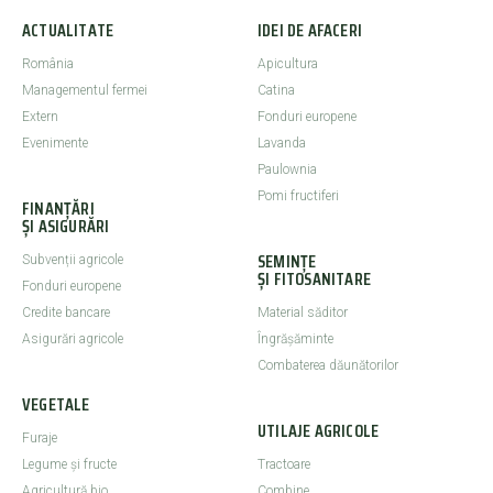
ACTUALITATE
IDEI DE AFACERI
România
Apicultura
Managementul fermei
Catina
Extern
Fonduri europene
Evenimente
Lavanda
Paulownia
Pomi fructiferi
FINANȚĂRI
ȘI ASIGURĂRI
SEMINȚE
Subvenții agricole
ȘI FITOSANITARE
Fonduri europene
Credite bancare
Material săditor
Asigurări agricole
Îngrășăminte
Combaterea dăunătorilor
VEGETALE
UTILAJE AGRICOLE
Furaje
Legume şi fructe
Tractoare
Agricultură bio
Combine