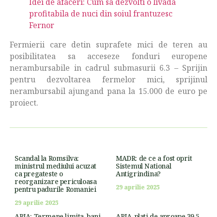
Idei de afaceri: Cum sa dezvolti o livada
profitabila de nuci din soiul frantuzesc
Fernor
Fermierii care detin suprafete mici de teren au
posibilitatea sa acceseze fonduri europene
nerambursabile in cadrul submasurii 6.3 – Sprijin
pentru dezvoltarea fermelor mici, sprijinul
nerambursabil ajungand pana la 15.000 de euro pe
proiect.
Scandal la Romsilva:
MADR: de ce a fost oprit
ministrul mediului acuzat
Sistemul National
ca pregateste o
Antigrindina?
reorganizare periculoasa
29 aprilie 2025
pentru padurile Romaniei
29 aprilie 2025
APIA: Termene limita, bani
APIA, plati de aproape 39,5