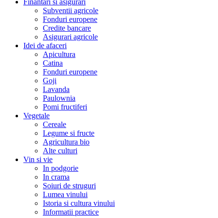
Finantari si asigurari
Subventii agricole
Fonduri europene
Credite bancare
Asigurari agricole
Idei de afaceri
Apicultura
Catina
Fonduri europene
Goji
Lavanda
Paulownia
Pomi fructiferi
Vegetale
Cereale
Legume si fructe
Agricultura bio
Alte culturi
Vin si vie
In podgorie
In crama
Soiuri de struguri
Lumea vinului
Istoria si cultura vinului
Informatii practice