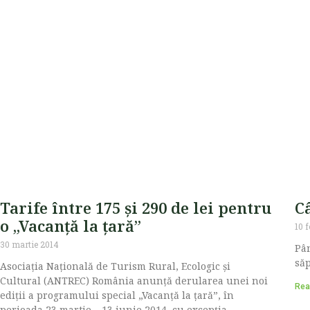
Tarife între 175 și 290 de lei pentru
C
o „Vacanță la țară”
10 
30 martie 2014
Pân
săp
Asociaţia Naţională de Turism Rural, Ecologic şi
Cultural (ANTREC) România anunță derularea unei noi
Rea
ediții a programului special „Vacanţă la ţară”, în
perioada 23 martie – 13 iunie 2014, cu excepția