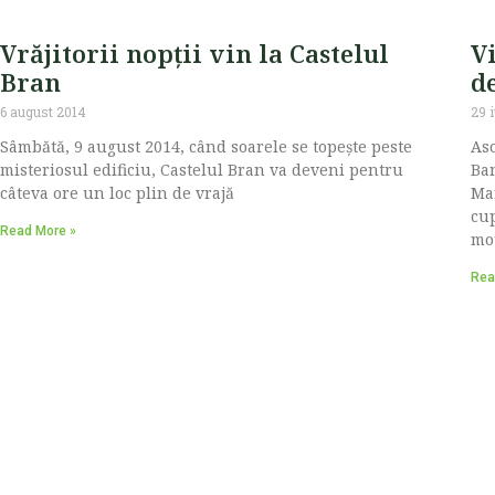
Vrăjitorii nopţii vin la Castelul
V
Bran
de
6 august 2014
29 i
Sâmbătă, 9 august 2014, când soarele se topește peste
Aso
misteriosul edificiu, Castelul Bran va deveni pentru
Ban
câteva ore un loc plin de vrajă
Mar
cu
Read More »
mou
Rea