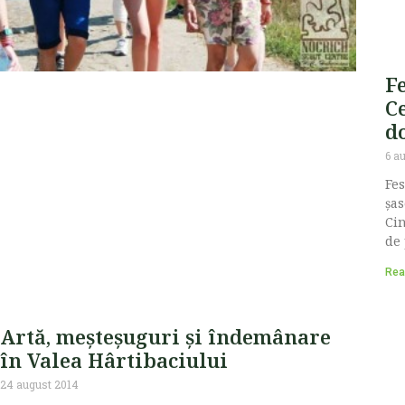
Fe
C
d
6 a
Fes
şas
Cin
de 
Rea
Artă, meșteșuguri și îndemânare
în Valea Hârtibaciului
24 august 2014