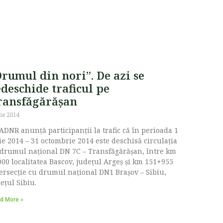
rumul din nori”. De azi se
deschide traficul pe
ransfăgărășan
lie 2014
DNR anunţă participanţii la trafic că în perioada 1
ie 2014 – 31 octombrie 2014 este deschisă circulaţia
drumul naţional DN 7C – Transfăgărăşan, între km
00 localitatea Bascov, judeţul Argeş şi km 151+955
ersecţie cu drumul naţional DN1 Braşov – Sibiu,
eţul Sibiu.
d More »