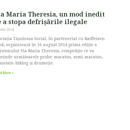
ia Maria Theresia, un mod inedit
 a stopa defrișările ilegale
ulie 2014
ciația Tășuleasa Social, în parteneriat cu Raiffeisen
k, organizează în 16 august 2014 prima ediție a
atonului Via Maria Theresia, competiție ce va
prinde următoarele probe: maraton, semi-maraton,
ntain-biking și drumeție.
d More »