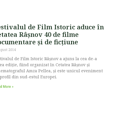
stivalul de Film Istoric aduce în
etatea Râșnov 40 de filme
ocumentare și de ficțiune
ugust 2014
tivalul de Film Istoric Râşnov a ajuns la cea de-a
ea ediţie, fiind organizat în Cetatea Râşnov şi
ematograful Amza Pellea, și este unicul eveniment
profil din sud-estul Europei.
d More »