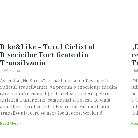
Bike&Like – Turul Ciclist al
„D
Bisericilor Fortificate din
re
Transilvania
T
11 iulie 2014
1 iu
Asociația „No Stress”, în parteneriat cu Descoperă
CNA
Sufletul Transilvaniei, vă propun o experiență inedită,
iul
care îmbină o competiție de ciclism cu descoperirea
pe 
turistică a unor zone, comunități și povești de viață
0+0
autentice, Turul ciclist al Bisericilor Fortificate din
int
Transilvania, care va avea loc în acest weekend.
jud
Read More »
Rea