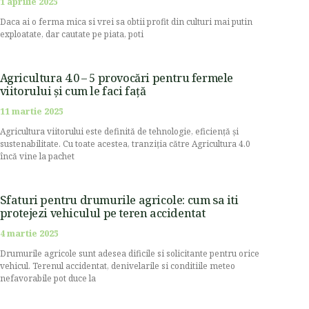
1 aprilie 2025
Daca ai o ferma mica si vrei sa obtii profit din culturi mai putin
exploatate, dar cautate pe piata, poti
Agricultura 4.0 – 5 provocări pentru fermele
viitorului și cum le faci față
11 martie 2025
Agricultura viitorului este definită de tehnologie, eficiență și
sustenabilitate. Cu toate acestea, tranziția către Agricultura 4.0
încă vine la pachet
Sfaturi pentru drumurile agricole: cum sa iti
protejezi vehiculul pe teren accidentat
4 martie 2025
Drumurile agricole sunt adesea dificile si solicitante pentru orice
vehicul. Terenul accidentat, denivelarile si conditiile meteo
nefavorabile pot duce la