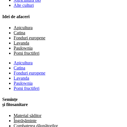
Agricultură bio
Alte culturi
Idei de afaceri
Apicultura
Catina
Fonduri europene
Lavanda
Paulownia
Pomi fructiferi
Apicultura
Catina
Fonduri europene
Lavanda
Paulownia
Pomi fructiferi
Semințe
și fitosanitare
Material săditor
Îngrășăminte
Combaterea dăunătorilor