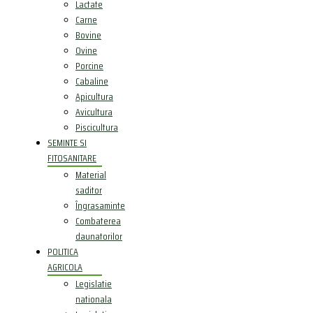
Lactate
Carne
Bovine
Ovine
Porcine
Cabaline
Apicultura
Avicultura
Piscicultura
SEMINTE SI
FITOSANITARE
Material
saditor
Îngrasaminte
Combaterea
daunatorilor
POLITICA
AGRICOLA
Legislatie
nationala