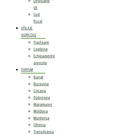
Legislatie
UE
Cod
fiscal
UTILAJE
AGRICOLE
Tractoare
Combine
Echipamente
agricole
TURISM
Banat
Bucovina
Crisana
Dobrogea
Maramures
Moldova
Muntenia
Oltenia
Transilvania