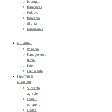
Dobrogea
Maramures
Moldova
Muntenia
Oltenia
Transilvania
ACTUALITATE
Romania
Managementul
fermei
Extern
Evenimente
FINANTARI SI
ASIGURARI
Subventii
agricole
Fonduri
europene
Credite