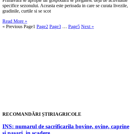
Primavara se apropie iar gospodarii se pregatesc deja de activitatile
specifice sezonului. Aceasta este perioada in care se curata livezile,
gradinile, curtile si se scot
Read More »
« Previous
Page
1
Page
2
Page
3
…
Page
5
Next »
RECOMANDĂRI ȘTIRIAGRICOLE
INS: numarul de sacrificarila bovine, ovine, caprine
si pasari, in scadere