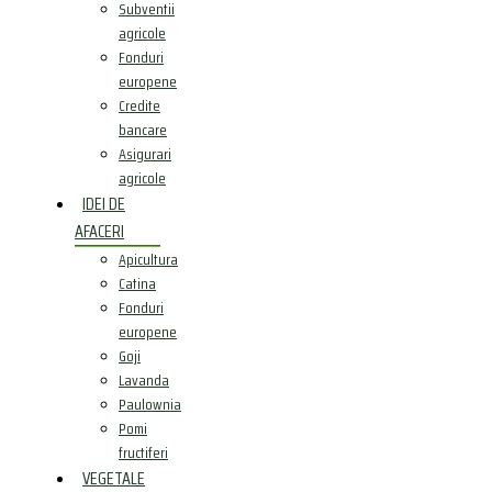
Subventii
agricole
Fonduri
europene
Credite
bancare
Asigurari
agricole
IDEI DE
AFACERI
Apicultura
Catina
Fonduri
europene
Goji
Lavanda
Paulownia
Pomi
fructiferi
VEGETALE