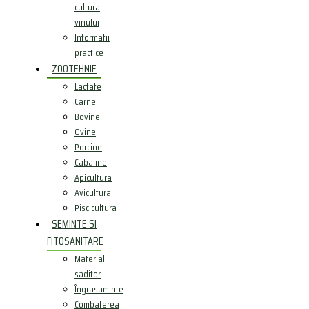
cultura
vinului
Informatii
practice
ZOOTEHNIE
Lactate
Carne
Bovine
Ovine
Porcine
Cabaline
Apicultura
Avicultura
Piscicultura
SEMINTE SI
FITOSANITARE
Material
saditor
Îngrasaminte
Combaterea