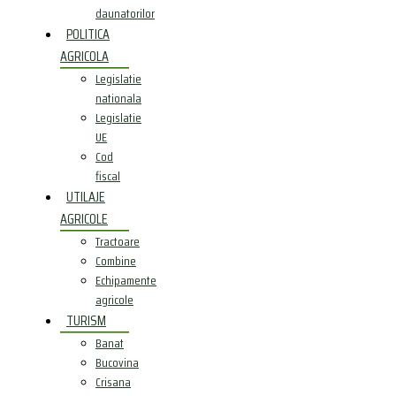
daunatorilor
POLITICA
AGRICOLA
Legislatie
nationala
Legislatie
UE
Cod
fiscal
UTILAJE
AGRICOLE
Tractoare
Combine
Echipamente
agricole
TURISM
Banat
Bucovina
Crisana