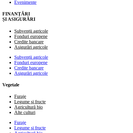
Evenimente
FINANȚĂRI
ȘI ASIGURĂRI
Subvenții agricole
Fonduri europene
Credite bancare
Asigurări agricole
Subvenții agricole
Fonduri europene
Credite bancare
Asigurări agricole
Vegetale
Furaje
Legume şi fructe
Agricultură bio
Alte culturi
Furaje
Legume şi fructe