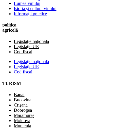
Lumea vinului
Istoria şi cultura vinului
Informaţii practice
politica
agricolă
Legislaţie naţională
Legislaţie UE
Cod fiscal
Legislaţie naţională
Legislaţie UE
Cod fiscal
TURISM
Banat
Bucovina
Crişana
Dobrogea
Maramureş
Moldova
Muntenia