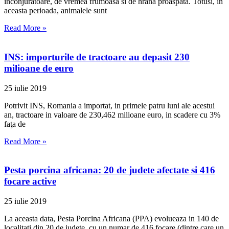
inconjuratoare, de vremea frumoasa si de hrana proaspata. Totusi, in
aceasta perioada, animalele sunt
Read More »
INS: importurile de tractoare au depasit 230
milioane de euro
25 iulie 2019
Potrivit INS, Romania a importat, in primele patru luni ale acestui
an, tractoare in valoare de 230,462 milioane euro, in scadere cu 3%
faţa de
Read More »
Pesta porcina africana: 20 de judete afectate si 416
focare active
25 iulie 2019
La aceasta data, Pesta Porcina Africana (PPA) evolueaza in 140 de
localitati din 20 de judete, cu un numar de 416 focare (dintre care un