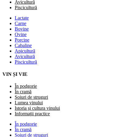
Avicultură
Piscicultură
Lactate
Carne
Bovine
Ovine
Porcine
Cabaline
Apicultură
Avicultură
Piscicultură
VIN ȘI VIE
În podgorie
În cramă
Soiuri de struguri
Lumea vinului
Istoria şi cultura vinului
Informaţii practice
În podgorie
În cramă
Soiuri de struguri