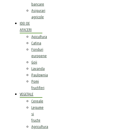
bancare
Asigurari
agricole
IDEI DE
AFACERI
Apicultura
Catina
Fonduri
europene
Goji
Lavanda
Paulownia
Pomi
fructiferi
VEGETALE
Cereale
Legume
si
fructe
Agricultura