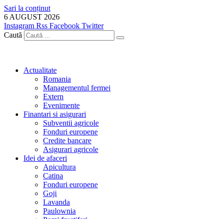
Sari la conținut
6 AUGUST 2026
Instagram
Rss
Facebook
Twitter
Caută
Actualitate
Romania
Managementul fermei
Extern
Evenimente
Finantari si asigurari
Subventii agricole
Fonduri europene
Credite bancare
Asigurari agricole
Idei de afaceri
Apicultura
Catina
Fonduri europene
Goji
Lavanda
Paulownia