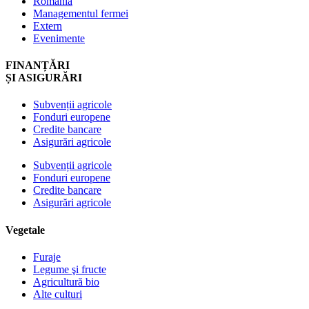
România
Managementul fermei
Extern
Evenimente
FINANȚĂRI
ȘI ASIGURĂRI
Subvenții agricole
Fonduri europene
Credite bancare
Asigurări agricole
Subvenții agricole
Fonduri europene
Credite bancare
Asigurări agricole
Vegetale
Furaje
Legume şi fructe
Agricultură bio
Alte culturi