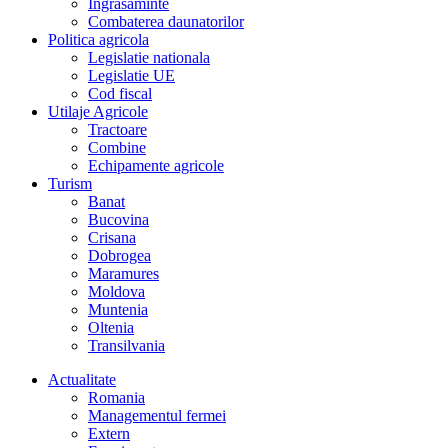
Îngrasaminte
Combaterea daunatorilor
Politica agricola
Legislatie nationala
Legislatie UE
Cod fiscal
Utilaje Agricole
Tractoare
Combine
Echipamente agricole
Turism
Banat
Bucovina
Crisana
Dobrogea
Maramures
Moldova
Muntenia
Oltenia
Transilvania
Actualitate
Romania
Managementul fermei
Extern