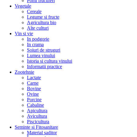
Pomi fructiferi
Vegetale
Cereale
Legume si fructe
Agricultura bio
Alte culturi
Vin si vie
In podgorie
In crama
Soiuri de struguri
Lumea vinului
Istoria si cultura vinului
Informatii practice
Zootehnie
Lactate
Carne
Bovine
Ovine
Porcine
Cabaline
Apicultura
Avicultura
Piscicultura
Seminte si Fitosanitare
Material saditor