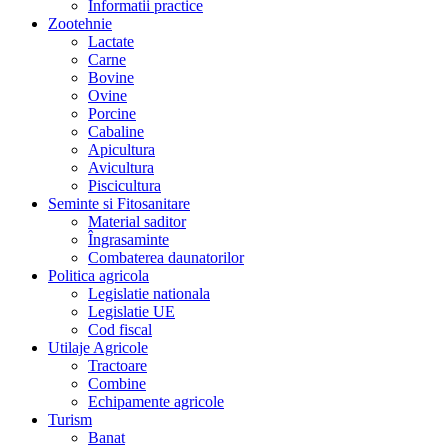
Informatii practice
Zootehnie
Lactate
Carne
Bovine
Ovine
Porcine
Cabaline
Apicultura
Avicultura
Piscicultura
Seminte si Fitosanitare
Material saditor
Îngrasaminte
Combaterea daunatorilor
Politica agricola
Legislatie nationala
Legislatie UE
Cod fiscal
Utilaje Agricole
Tractoare
Combine
Echipamente agricole
Turism
Banat