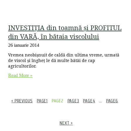
INVESTIŢIA din toamnă și PROFITUL
din VARĂ, în bătaia viscolului
26 ianuarie 2014
Vremea neobișnuit de caldă din ultima vreme, urmată
de viscol și îngheț le dă multe bătăi de cap
agricultorilor.
Read More »
« PREVIOUS
PAGE
1
PAGE
2
PAGE
3
PAGE
4
…
PAGE
6
NEXT »