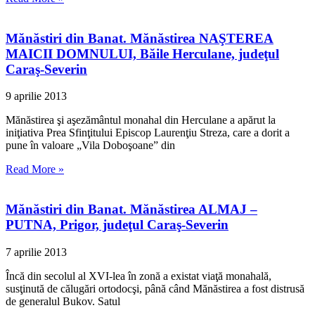
Mănăstiri din Banat. Mănăstirea NAŞTEREA
MAICII DOMNULUI, Băile Herculane, judeţul
Caraş-Severin
9 aprilie 2013
Mănăstirea şi aşezământul monahal din Herculane a apărut la
iniţiativa Prea Sfinţitului Episcop Laurenţiu Streza, care a dorit a
pune în valoare „Vila Doboşoane” din
Read More »
Mănăstiri din Banat. Mănăstirea ALMAJ –
PUTNA, Prigor, judeţul Caraş-Severin
7 aprilie 2013
Încă din secolul al XVI-lea în zonă a existat viaţă monahală,
susţinută de călugări ortodocşi, până când Mănăstirea a fost distrusă
de generalul Bukov. Satul