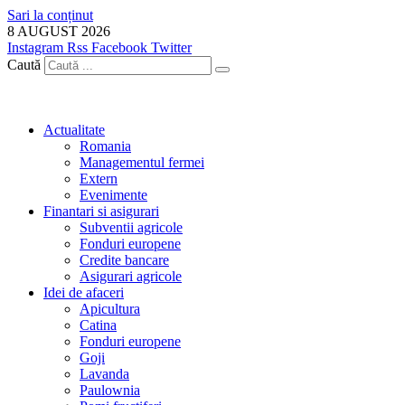
Sari la conținut
8 AUGUST 2026
Instagram
Rss
Facebook
Twitter
Caută
Actualitate
Romania
Managementul fermei
Extern
Evenimente
Finantari si asigurari
Subventii agricole
Fonduri europene
Credite bancare
Asigurari agricole
Idei de afaceri
Apicultura
Catina
Fonduri europene
Goji
Lavanda
Paulownia