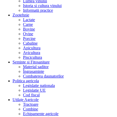
Lumea vinului
Istoria si cultura vinului
Informatii practice
Zootehnie
Lactate
Carne
Bovine
Ovine
Porcine
Cabaline
Apicultura
Avicultura
Piscicultura
Seminte si Fitosanitare
Material saditor
Îngrasaminte
Combaterea daunatorilor
Politica agricola
Legislatie nationala
Legislatie UE
Cod fiscal
Utilaje Agricole
Tractoare
Combine
Echipamente agricole