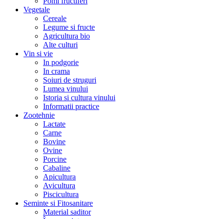
Pomi fructiferi
Vegetale
Cereale
Legume si fructe
Agricultura bio
Alte culturi
Vin si vie
In podgorie
In crama
Soiuri de struguri
Lumea vinului
Istoria si cultura vinului
Informatii practice
Zootehnie
Lactate
Carne
Bovine
Ovine
Porcine
Cabaline
Apicultura
Avicultura
Piscicultura
Seminte si Fitosanitare
Material saditor