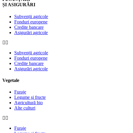
ȘI ASIGURĂRI
Subvenții agricole
Fonduri europene
Credite bancare
Asigurări agricole
Subvenții agricole
Fonduri europene
Credite bancare
Asigurări agricole
Vegetale
Furaje
Legume şi fructe
Agricultură bio
Alte culturi
Furaje