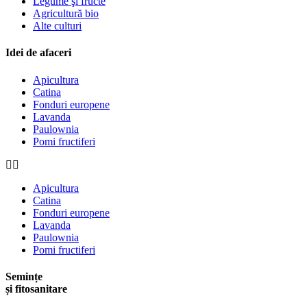
Legume şi fructe
Agricultură bio
Alte culturi
Idei de afaceri
Apicultura
Catina
Fonduri europene
Lavanda
Paulownia
Pomi fructiferi
Apicultura
Catina
Fonduri europene
Lavanda
Paulownia
Pomi fructiferi
Semințe
și fitosanitare