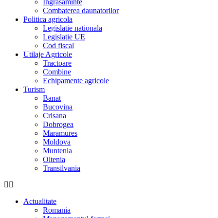
Îngrasaminte
Combaterea daunatorilor
Politica agricola
Legislatie nationala
Legislatie UE
Cod fiscal
Utilaje Agricole
Tractoare
Combine
Echipamente agricole
Turism
Banat
Bucovina
Crisana
Dobrogea
Maramures
Moldova
Muntenia
Oltenia
Transilvania
Actualitate
Romania