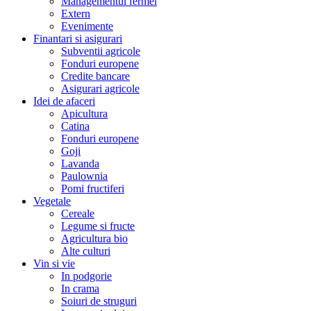
Managementul fermei
Extern
Evenimente
Finantari si asigurari
Subventii agricole
Fonduri europene
Credite bancare
Asigurari agricole
Idei de afaceri
Apicultura
Catina
Fonduri europene
Goji
Lavanda
Paulownia
Pomi fructiferi
Vegetale
Cereale
Legume si fructe
Agricultura bio
Alte culturi
Vin si vie
In podgorie
In crama
Soiuri de struguri