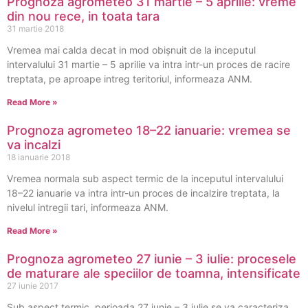
Prognoza agrometeo 31 martie – 5 aprilie: vreme
din nou rece, in toata tara
31 martie 2018
Vremea mai calda decat in mod obișnuit de la inceputul
intervalului 31 martie – 5 aprilie va intra intr-un proces de racire
treptata, pe aproape intreg teritoriul, informeaza ANM.
Read More »
Prognoza agrometeo 18–22 ianuarie: vremea se
va incalzi
18 ianuarie 2018
Vremea normala sub aspect termic de la inceputul intervalului
18–22 ianuarie va intra intr-un proces de incalzire treptata, la
nivelul intregii tari, informeaza ANM.
Read More »
Prognoza agrometeo 27 iunie – 3 iulie: procesele
de maturare ale speciilor de toamna, intensificate
27 iunie 2017
Sub aspect termic, perioada 27 iunie – 3 iulie se va caracteriza