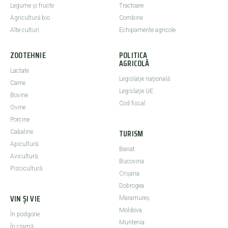
Legume şi fructe
Tractoare
Agricultură bio
Combine
Alte culturi
Echipamente agricole
ZOOTEHNIE
POLITICA
AGRICOLĂ
Lactate
Legislaţie naţională
Carne
Legislaţie UE
Bovine
Cod fiscal
Ovine
Porcine
TURISM
Cabaline
Apicultură
Banat
Avicultură
Bucovina
Piscicultură
Crişana
Dobrogea
VIN ȘI VIE
Maramureş
Moldova
În podgorie
Muntenia
În cramă