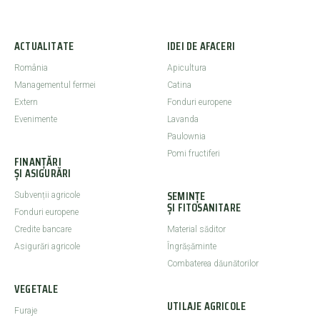
ACTUALITATE
IDEI DE AFACERI
România
Apicultura
Managementul fermei
Catina
Extern
Fonduri europene
Evenimente
Lavanda
Paulownia
Pomi fructiferi
FINANȚĂRI
ȘI ASIGURĂRI
SEMINȚE
Subvenții agricole
ȘI FITOSANITARE
Fonduri europene
Credite bancare
Material săditor
Asigurări agricole
Îngrășăminte
Combaterea dăunătorilor
VEGETALE
UTILAJE AGRICOLE
Furaje