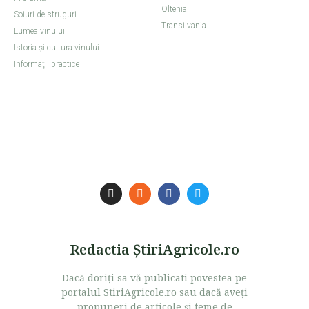
Oltenia
Soiuri de struguri
Transilvania
Lumea vinului
Istoria şi cultura vinului
Informaţii practice
Redactia ŞtiriAgricole.ro
Dacă doriţi sa vă publicati povestea pe
portalul StiriAgricole.ro sau dacă aveţi
propuneri de articole şi teme de