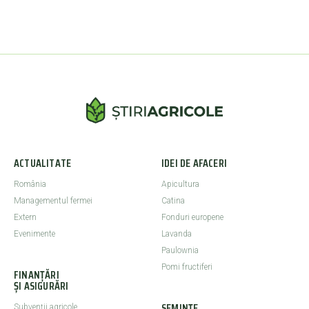
ACTUALITATE
IDEI DE AFACERI
România
Apicultura
Managementul fermei
Catina
Extern
Fonduri europene
Evenimente
Lavanda
Paulownia
Pomi fructiferi
FINANȚĂRI
ȘI ASIGURĂRI
SEMINȚE
Subvenții agricole