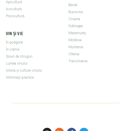
Apicultură
Banat
Avicultură
Bucovina
Piscicultură
Crişana
Dobrogea
VIN ȘI VIE
Maramureş
Moldova
În podgorie
Muntenia
În cramă
Oltenia
Soiuri de struguri
Transilvania
Lumea vinului
Istoria şi cultura vinului
Informaţii practice