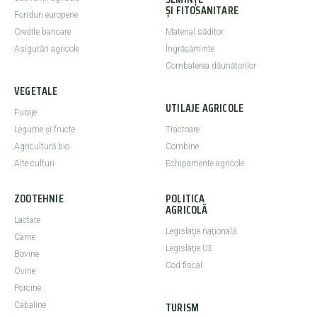
ȘI FITOSANITARE
Fonduri europene
Credite bancare
Material săditor
Asigurări agricole
Îngrășăminte
Combaterea dăunătorilor
VEGETALE
UTILAJE AGRICOLE
Furaje
Legume şi fructe
Tractoare
Agricultură bio
Combine
Alte culturi
Echipamente agricole
ZOOTEHNIE
POLITICA
AGRICOLĂ
Lactate
Legislaţie naţională
Carne
Legislaţie UE
Bovine
Cod fiscal
Ovine
Porcine
TURISM
Cabaline