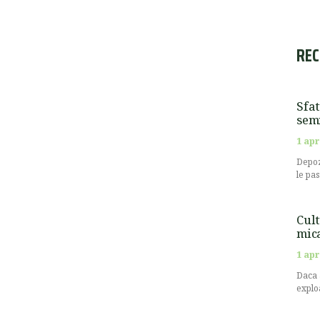
REC
Sfat
semi
1 apr
Depoz
le pa
Cult
mic
1 apr
Daca 
explo