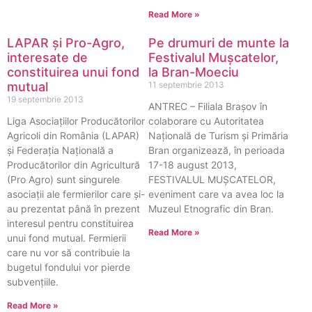
Read More »
LAPAR și Pro-Agro,
Pe drumuri de munte la
interesate de
Festivalul Muşcatelor,
constituirea unui fond
la Bran-Moeciu
mutual
11 septembrie 2013
19 septembrie 2013
ANTREC – Filiala Brașov în
Liga Asociaţiilor Producătorilor
colaborare cu Autoritatea
Agricoli din România (LAPAR)
Națională de Turism și Primăria
și Federaţia Naţională a
Bran organizează, în perioada
Producătorilor din Agricultură
17-18 august 2013,
(Pro Agro) sunt singurele
FESTIVALUL MUȘCATELOR,
asociaţii ale fermierilor care şi-
eveniment care va avea loc la
au prezentat până în prezent
Muzeul Etnografic din Bran.
interesul pentru constituirea
Read More »
unui fond mutual. Fermierii
care nu vor să contribuie la
bugetul fondului vor pierde
subvențiile.
Read More »