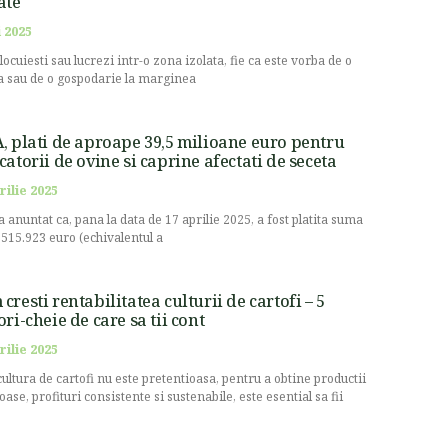
ate
 2025
locuiesti sau lucrezi intr-o zona izolata, fie ca este vorba de o
 sau de o gospodarie la marginea
, plati de aproape 39,5 milioane euro pentru
catorii de ovine si caprine afectati de seceta
rilie 2025
a anuntat ca, pana la data de 17 aprilie 2025, a fost platita suma
.515.923 euro (echivalentul a
cresti rentabilitatea culturii de cartofi – 5
ori-cheie de care sa tii cont
rilie 2025
cultura de cartofi nu este pretentioasa, pentru a obtine productii
oase, profituri consistente si sustenabile, este esential sa fii