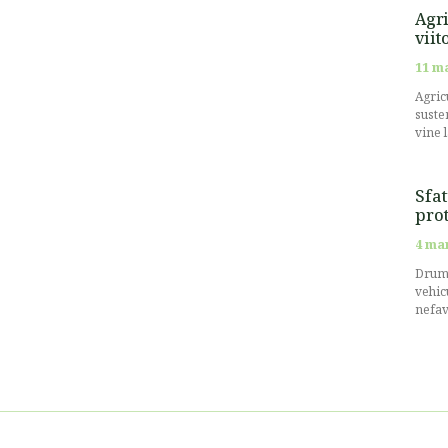
Agri
viit
11 m
Agricu
suste
vine 
Sfat
prot
4 ma
Drumu
vehic
nefav