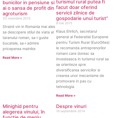
turismul rural putea fi
bunicilor in pensiune si
facut doar oferind
ai o sansa de profit din
servicii zilnice de
agroturism
gospodarie unui turist”
30 noiembrie 2015
8 mai 2015
Strainii vin in Romania mai ales
Klaus Ehrlich, secretarul
sa descopere stilul de viata al
general al Federatiei Europene
taranului roman, sa-i guste
pentru Turism Rural (EuroGites)
bucatele, sa-i admire
le recomanda antreprenorilor
priceperea mainilor.
romani care doresc sa
Read More »
investeasca in turismul rural sa
se orienteze spre
diversificarea serviciilor si
crearea unor mecanisme de
promovare in pas cu
tehnologia.
Read More »
Minighid pentru
Despre vinuri
alegerea vinului, în
16 septembrie 2014
funcție de meniu