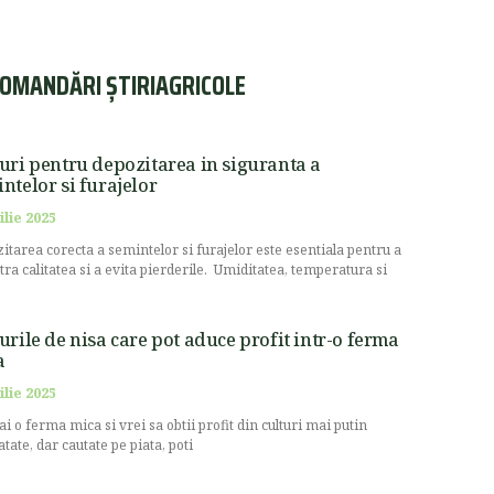
OMANDĂRI ȘTIRIAGRICOLE
uri pentru depozitarea in siguranta a
ntelor si furajelor
ilie 2025
itarea corecta a semintelor si furajelor este esentiala pentru a
stra calitatea si a evita pierderile. Umiditatea, temperatura si
urile de nisa care pot aduce profit intr-o ferma
a
ilie 2025
ai o ferma mica si vrei sa obtii profit din culturi mai putin
atate, dar cautate pe piata, poti