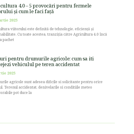
cultura 4.0 – 5 provocări pentru fermele
orului și cum le faci față
artie 2025
ltura viitorului este definită de tehnologie, eficiență și
nabilitate. Cu toate acestea, tranziția către Agricultura 4.0 încă
la pachet
uri pentru drumurile agricole: cum sa iti
ejezi vehiculul pe teren accidentat
rtie 2025
rile agricole sunt adesea dificile si solicitante pentru orice
ul. Terenul accidentat, denivelarile si conditiile meteo
orabile pot duce la