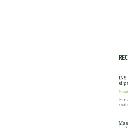
REC
INS:
si p
9 mai
Potri
anulu
Masu