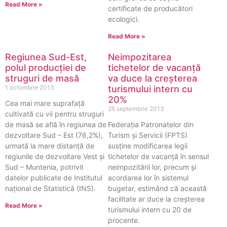
Read More »
certificate de producători
ecologici.
Read More »
Regiunea Sud-Est,
Neimpozitarea
polul producției de
tichetelor de vacanță
struguri de masă
va duce la creșterea
1 octombrie 2013
turismului intern cu
20%
Cea mai mare suprafaţă
26 septembrie 2013
cultivată cu vii pentru struguri
de masă se află în regiunea de
Federația Patronatelor din
dezvoltare Sud – Est (76,2%),
Turism și Servicii (FPTS)
urmată la mare distanţă de
susține modificarea legii
regiunile de dezvoltare Vest şi
tichetelor de vacanță în sensul
Sud – Muntenia, potrivit
neimpozitării lor, precum și
datelor publicate de Institutul
acordarea lor în sistemul
național de Statistică (INS).
bugetar, estimând că această
facilitate ar duce la creșterea
Read More »
turismului intern cu 20 de
procente.