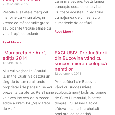
La prima vedere, toată lumea
22 februarie 2015
cunoaște ceea ce este vinul.
Peștele și salatele merg cel
Cu toate acestea, în legătură
mai bine cu vinuri albe, în
cu noţiunea de vin se fac o
vreme ce mâncărurile grase
sumedenie de confuzii.
sau picante trebuie stinse cu
Read More »
vinuri roșii, corpolente.
Read More »
„Margareta de Aur”,
EXCLUSIV. Producătorii
ediția 2014
din Bucovina vând cu
17 iunie 2014
succes miere ecologică
nemților
Muzeul Naţional al Satului
12 octombrie 2013
„Dimitrie Gusti” va găzdui un
târg de turism rural, unde
Producătorii din Bucovina
proprietarii de pensiuni se vor
vând cu succes miere
prezenta cu oferte. Pe 21 iunie
ecologică nemților.În apropiere
va avea loc cea de-a zecea
de Gura Humorului, în satele
ediţie a Premiilor „Margareta
dimprejurul salinei Cacica,
de Aur”.
câteva neamuri au cheltuit
bani grei ca să obțină