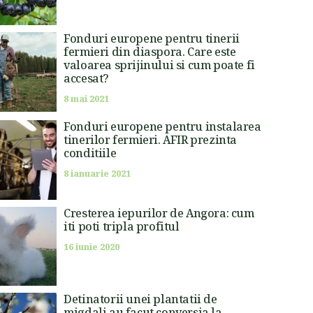
Fonduri europene pentru tinerii
fermieri din diaspora. Care este
valoarea sprijinului si cum poate fi
accesat?
8 mai 2021
Fonduri europene pentru instalarea
tinerilor fermieri. AFIR prezinta
conditiile
8 ianuarie 2021
Cresterea iepurilor de Angora: cum
iti poti tripla profitul
16 iunie 2020
Detinatorii unei plantatii de
migdali au facut conversia la