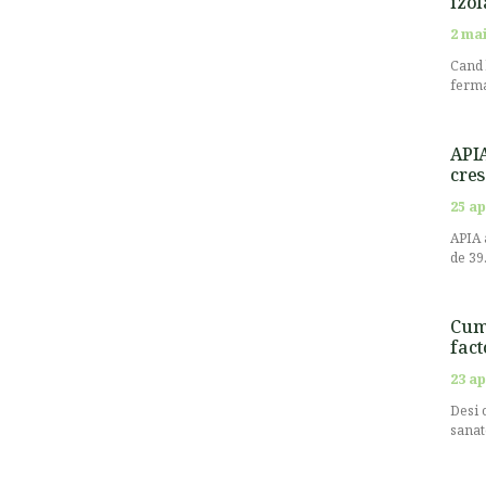
izol
2 mai
Cand 
ferma
APIA
cres
25 ap
APIA 
de 39
Cum 
fact
23 ap
Desi 
sanat