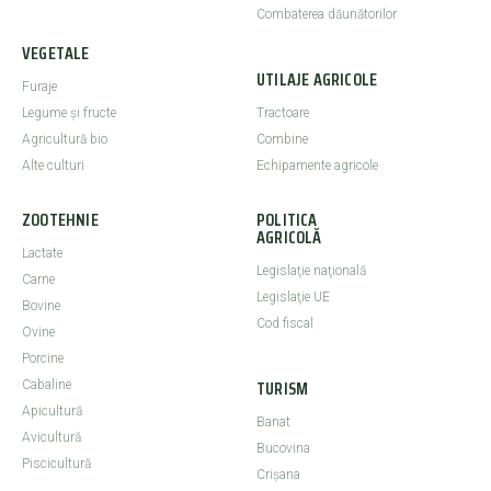
Combaterea dăunătorilor
VEGETALE
UTILAJE AGRICOLE
Furaje
Legume şi fructe
Tractoare
Agricultură bio
Combine
Alte culturi
Echipamente agricole
ZOOTEHNIE
POLITICA
AGRICOLĂ
Lactate
Legislaţie naţională
Carne
Legislaţie UE
Bovine
Cod fiscal
Ovine
Porcine
TURISM
Cabaline
Apicultură
Banat
Avicultură
Bucovina
Piscicultură
Crişana