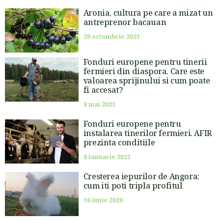
Aronia, cultura pe care a mizat un
antreprenor bacauan
20 octombrie 2021
Fonduri europene pentru tinerii
fermieri din diaspora. Care este
valoarea sprijinului si cum poate
fi accesat?
8 mai 2021
Fonduri europene pentru
instalarea tinerilor fermieri. AFIR
prezinta conditiile
8 ianuarie 2021
Cresterea iepurilor de Angora:
cum iti poti tripla profitul
16 iunie 2020