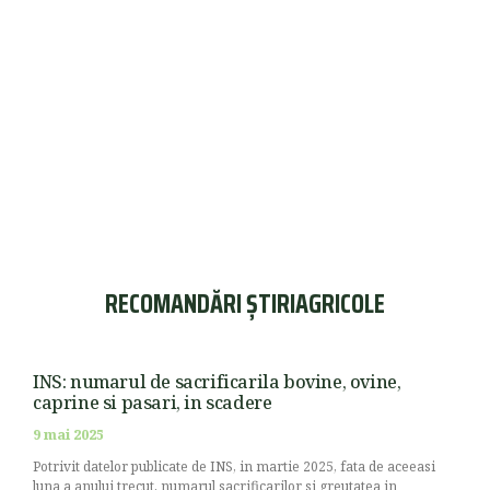
RECOMANDĂRI ȘTIRIAGRICOLE
INS: numarul de sacrificarila bovine, ovine,
caprine si pasari, in scadere
9 mai 2025
Potrivit datelor publicate de INS, in martie 2025, fata de aceeasi
luna a anului trecut, numarul sacrificarilor si greutatea in