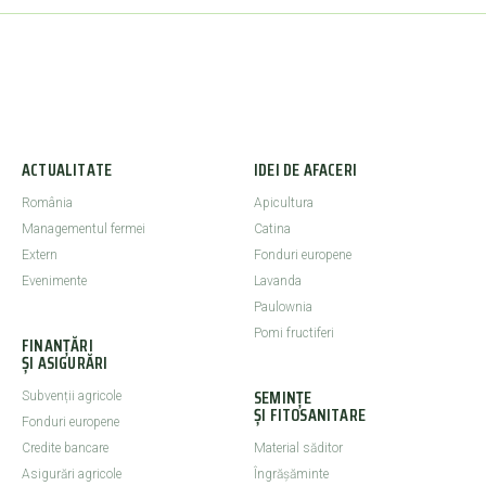
ACTUALITATE
IDEI DE AFACERI
România
Apicultura
Managementul fermei
Catina
Extern
Fonduri europene
Evenimente
Lavanda
Paulownia
Pomi fructiferi
FINANȚĂRI
ȘI ASIGURĂRI
SEMINȚE
Subvenții agricole
ȘI FITOSANITARE
Fonduri europene
Credite bancare
Material săditor
Asigurări agricole
Îngrășăminte