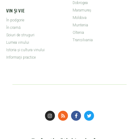
Dobrogea
VIN ȘI VIE
Maramureş
Moldova
În podgorie
Muntenia
În cramă
Oltenia
Soiuri de struguri
Transilvania
Lumea vinului
Istoria şi cultura vinului
Informaţii practice