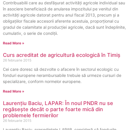
Contribuabilii care au desfăşurat activităţi agricole individual sau
în asociere beneficiază de anularea impozitului pe venitul din
activităţi agricole datorat pentru anul fiscal 2013, precum şi a
obligaţiilor fiscale accesorii aferente acestuia, proporţional cu
gradul de calamitate al producţiei agricole, dacă sunt îndeplinite,
cumulativ, o serie de condiții.
Read More »
Curs acreditat de agricultură ecologică în Timiș
26 februarie 2015
Cei care doresc să dezvolte o afacere în sectorul ecologic cu
fonduri europene nerambursabile trebuie să urmeze cursuri de
specializare, conform normelor europene.
Read More »
Laurențiu Baciu, LAPAR: În noul PNDR nu se
regăsește decât o parte foarte mică din
problemele fermierilor
26 februarie 2015
Laurențiu Baciu, președintele LAPAR, consideră că fondurile