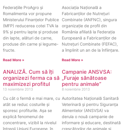
Federațiile ProAgro și
Asociaţia Națională a
Romalimenta vor propune
Fabricanților de Nutrețuri
Ministerului Finanțelor Publice
Combinate (ANFNC), singura
(MFP) reducerea cotei TVA la
organizație de profil din
9% și pentru lapte și produse
România afiliată la Federația
din lapte, alături de carne,
Europeană a Fabricanților de
produse din carne și legume-
Nutrețuri Combinate (FEFAC),
fructe.
a împlinit un an de la înființare.
Read More »
Read More »
ANALIZĂ. Cum să îți
Campanie ANSVSA:
organizezi ferma ca să
„Furaje sănătoase
maximizezi profitul
pentru animale”
13 noiembrie 2013
8 noiembrie 2013
Cu cât o fermă e mai mare, cu
Autoritatea Naţională Sanitară
atât se reduc costurile și
Veterinară şi pentru Siguranţa
sporesc profiturile. Așa se
Alimentelor (ANSVSA) va
explică fenomenul de
derula o nouă campanie de
concentrare, vizibil la nivelul
informare şi educare, destinată
întregii Uniuni Europene, în
crescătorilor de animale şi