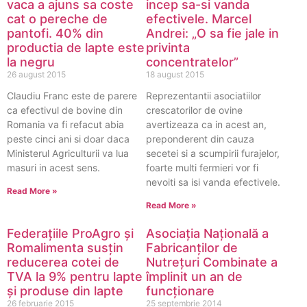
vaca a ajuns sa coste
incep sa-si vanda
cat o pereche de
efectivele. Marcel
pantofi. 40% din
Andrei: „O sa fie jale in
productia de lapte este
privinta
la negru
concentratelor”
26 august 2015
18 august 2015
Claudiu Franc este de parere
Reprezentantii asociatiilor
ca efectivul de bovine din
crescatorilor de ovine
Romania va fi refacut abia
avertizeaza ca in acest an,
peste cinci ani si doar daca
preponderent din cauza
Ministerul Agriculturii va lua
secetei si a scumpirii furajelor,
masuri in acest sens.
foarte multi fermieri vor fi
nevoiti sa isi vanda efectivele.
Read More »
Read More »
Federațiile ProAgro și
Asociaţia Națională a
Romalimenta susțin
Fabricanților de
reducerea cotei de
Nutrețuri Combinate a
TVA la 9% pentru lapte
împlinit un an de
și produse din lapte
funcționare
26 februarie 2015
25 septembrie 2014