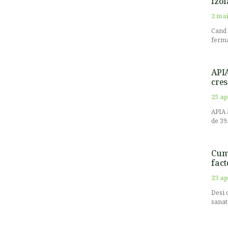
izol
2 mai
Cand 
ferma
APIA
cres
25 ap
APIA 
de 39
Cum 
fact
23 ap
Desi 
sanat