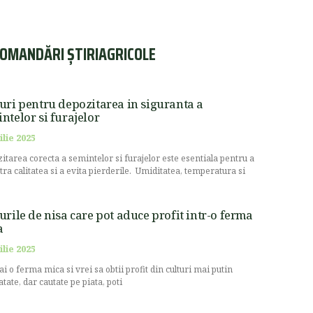
OMANDĂRI ȘTIRIAGRICOLE
uri pentru depozitarea in siguranta a
ntelor si furajelor
ilie 2025
itarea corecta a semintelor si furajelor este esentiala pentru a
stra calitatea si a evita pierderile. Umiditatea, temperatura si
urile de nisa care pot aduce profit intr-o ferma
a
ilie 2025
ai o ferma mica si vrei sa obtii profit din culturi mai putin
atate, dar cautate pe piata, poti