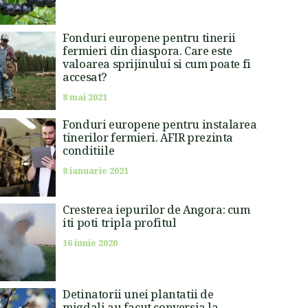
Fonduri europene pentru tinerii
fermieri din diaspora. Care este
valoarea sprijinului si cum poate fi
accesat?
8 mai 2021
Fonduri europene pentru instalarea
tinerilor fermieri. AFIR prezinta
conditiile
8 ianuarie 2021
Cresterea iepurilor de Angora: cum
iti poti tripla profitul
16 iunie 2020
Detinatorii unei plantatii de
migdali au facut conversia la