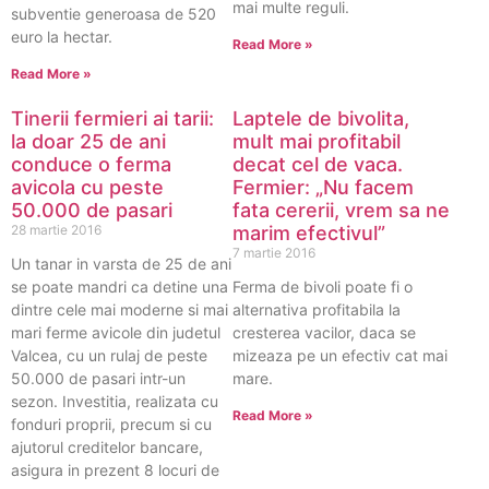
mai multe reguli.
subventie generoasa de 520
euro la hectar.
Read More »
Read More »
Tinerii fermieri ai tarii:
Laptele de bivolita,
la doar 25 de ani
mult mai profitabil
conduce o ferma
decat cel de vaca.
avicola cu peste
Fermier: „Nu facem
50.000 de pasari
fata cererii, vrem sa ne
28 martie 2016
marim efectivul”
7 martie 2016
Un tanar in varsta de 25 de ani
se poate mandri ca detine una
Ferma de bivoli poate fi o
dintre cele mai moderne si mai
alternativa profitabila la
mari ferme avicole din judetul
cresterea vacilor, daca se
Valcea, cu un rulaj de peste
mizeaza pe un efectiv cat mai
50.000 de pasari intr-un
mare.
sezon. Investitia, realizata cu
Read More »
fonduri proprii, precum si cu
ajutorul creditelor bancare,
asigura in prezent 8 locuri de