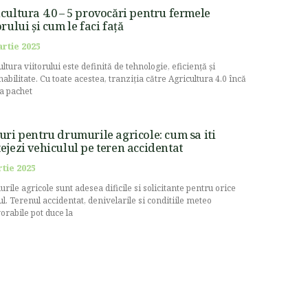
cultura 4.0 – 5 provocări pentru fermele
orului și cum le faci față
artie 2025
ltura viitorului este definită de tehnologie, eficiență și
nabilitate. Cu toate acestea, tranziția către Agricultura 4.0 încă
la pachet
uri pentru drumurile agricole: cum sa iti
ejezi vehiculul pe teren accidentat
rtie 2025
rile agricole sunt adesea dificile si solicitante pentru orice
ul. Terenul accidentat, denivelarile si conditiile meteo
orabile pot duce la