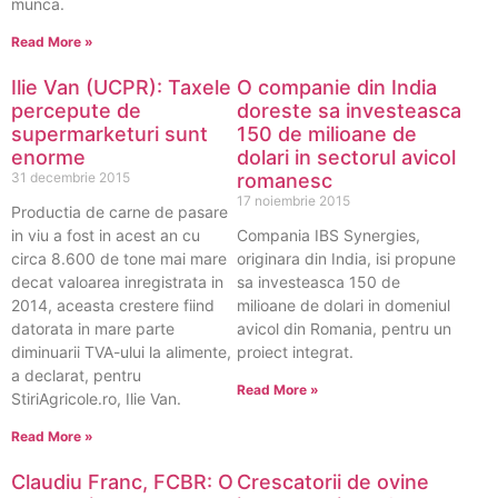
munca.
Read More »
Ilie Van (UCPR): Taxele
O companie din India
percepute de
doreste sa investeasca
supermarketuri sunt
150 de milioane de
enorme
dolari in sectorul avicol
31 decembrie 2015
romanesc
17 noiembrie 2015
Productia de carne de pasare
in viu a fost in acest an cu
Compania IBS Synergies,
circa 8.600 de tone mai mare
originara din India, isi propune
decat valoarea inregistrata in
sa investeasca 150 de
2014, aceasta crestere fiind
milioane de dolari in domeniul
datorata in mare parte
avicol din Romania, pentru un
diminuarii TVA-ului la alimente,
proiect integrat.
a declarat, pentru
Read More »
StiriAgricole.ro, Ilie Van.
Read More »
Claudiu Franc, FCBR: O
Crescatorii de ovine