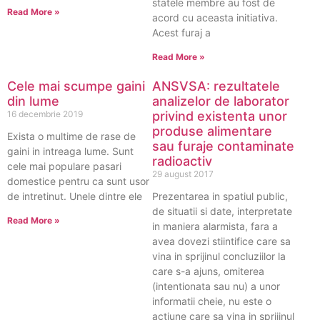
statele membre au fost de
Read More »
acord cu aceasta initiativa.
Acest furaj a
Read More »
Cele mai scumpe gaini
ANSVSA: rezultatele
din lume
analizelor de laborator
16 decembrie 2019
privind existenta unor
produse alimentare
Exista o multime de rase de
sau furaje contaminate
gaini in intreaga lume. Sunt
radioactiv
cele mai populare pasari
29 august 2017
domestice pentru ca sunt usor
de intretinut. Unele dintre ele
Prezentarea in spatiul public,
de situatii si date, interpretate
Read More »
in maniera alarmista, fara a
avea dovezi stiintifice care sa
vina in sprijinul concluziilor la
care s-a ajuns, omiterea
(intentionata sau nu) a unor
informatii cheie, nu este o
actiune care sa vina in sprijinul