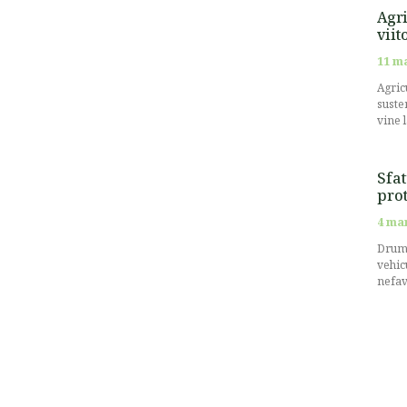
Agri
viit
11 m
Agricu
suste
vine 
Sfat
prot
4 ma
Drumu
vehic
nefav