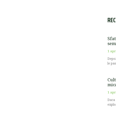
REC
Sfat
semi
1 apr
Depoz
le pa
Cult
mic
1 apr
Daca 
explo