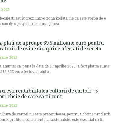
ate
 2025
locuiesti sau lucrezi intr-o zona izolata, fie ca este vorba de o
 sau de o gospodarie la marginea
, plati de aproape 39,5 milioane euro pentru
catorii de ovine si caprine afectati de seceta
rilie 2025
a anuntat ca, pana la data de 17 aprilie 2025, a fost platita suma
.515.923 euro (echivalentul a
cresti rentabilitatea culturii de cartofi – 5
ori-cheie de care sa tii cont
rilie 2025
cultura de cartofi nu este pretentioasa, pentru a obtine productii
oase, profituri consistente si sustenabile, este esential sa fii