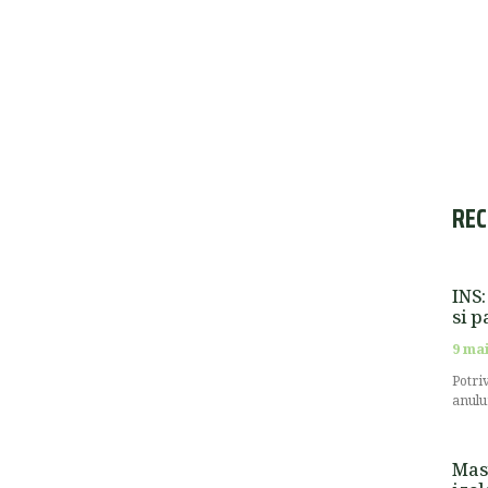
REC
INS:
si p
9 mai
Potri
anulu
Masu