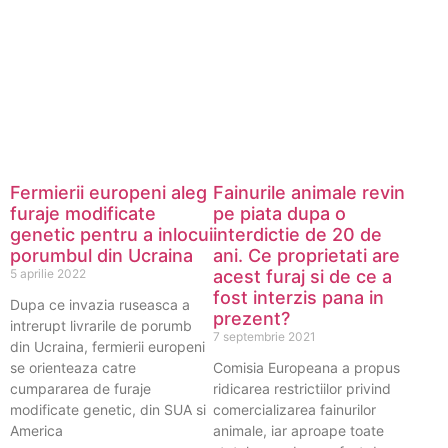
Fermierii europeni aleg
Fainurile animale revin
furaje modificate
pe piata dupa o
genetic pentru a inlocui
interdictie de 20 de
porumbul din Ucraina
ani. Ce proprietati are
5 aprilie 2022
acest furaj si de ce a
fost interzis pana in
Dupa ce invazia ruseasca a
prezent?
intrerupt livrarile de porumb
7 septembrie 2021
din Ucraina, fermierii europeni
se orienteaza catre
Comisia Europeana a propus
cumpararea de furaje
ridicarea restrictiilor privind
modificate genetic, din SUA si
comercializarea fainurilor
America
animale, iar aproape toate