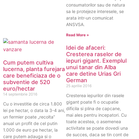
consumatorilor sau de natura
sa le protejeze interesele, se
arata intr-un comunicat
ANSVSA.
Read More »
Idei de afaceri:
Cresterea raselor de
iepuri gigant. Exemplul
Cum putem cultiva
unui tanar din Alba
lucerna, planta furejara
care detine Urias Gri
care beneficiaza de o
German
subventie de 520
25 aprilie 2016
euro/hectar
14 septembrie 2016
Cresterea iepurilor din rasele
gigant poate fi o ocupatie
Cu o investitie de circa 1.800
dificila si plina de capcane,
lei pe hectar, o data la 3-4 ani,
mai ales pentru incepatori. Cu
un fermier poate „recolta”
toate acestea, o asemenea
anual un profit de cel putin
activitate se poate dovedi una
1.000 de euro pe hectar, la
de succes, daca se tin cont de
care putem adauga si o