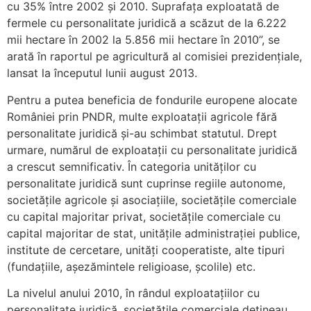
cu 35% între 2002 şi 2010. Suprafaţa exploatată de
fermele cu personalitate juridică a scăzut de la 6.222
mii hectare în 2002 la 5.856 mii hectare în 2010”, se
arată în raportul pe agricultură al comisiei prezidențiale,
lansat la începutul lunii august 2013.
Pentru a putea beneficia de fondurile europene alocate
României prin PNDR, multe exploatații agricole fără
personalitate juridică și-au schimbat statutul. Drept
urmare, numărul de exploatații cu personalitate juridică
a crescut semnificativ. În categoria unităţilor cu
personalitate juridică sunt cuprinse regiile autonome,
societăţile agricole şi asociaţiile, societăţile comerciale
cu capital majoritar privat, societăţile comerciale cu
capital majoritar de stat, unităţile administraţiei publice,
institute de cercetare, unităţi cooperatiste, alte tipuri
(fundaţiile, aşezămintele religioase, şcolile) etc.
La nivelul anului 2010, în rândul exploatațiilor cu
personalitate juridică, societățile comerciale dețineau