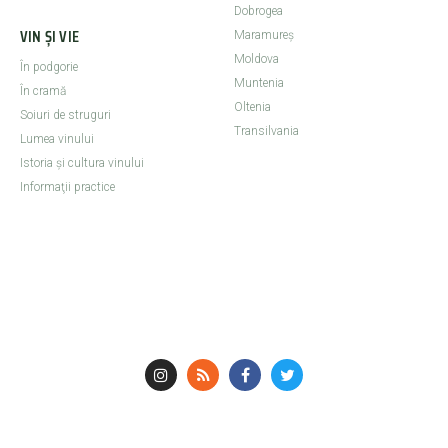
Dobrogea
VIN ȘI VIE
Maramureş
Moldova
În podgorie
Muntenia
În cramă
Oltenia
Soiuri de struguri
Transilvania
Lumea vinului
Istoria şi cultura vinului
Informaţii practice