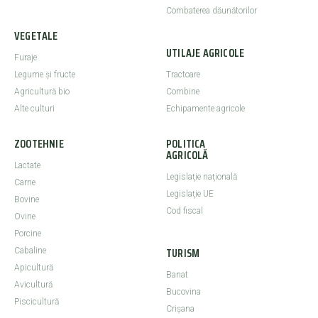
Combaterea dăunătorilor
VEGETALE
UTILAJE AGRICOLE
Furaje
Legume şi fructe
Tractoare
Agricultură bio
Combine
Alte culturi
Echipamente agricole
ZOOTEHNIE
POLITICA
AGRICOLĂ
Lactate
Legislaţie naţională
Carne
Legislaţie UE
Bovine
Cod fiscal
Ovine
Porcine
TURISM
Cabaline
Apicultură
Banat
Avicultură
Bucovina
Piscicultură
Crişana