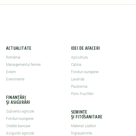
ACTUALITATE
IDEI DE AFACERI
România
Apicultura
Managementul fermei
Catina
Extern
Fonduri europene
Evenimente
Lavanda
Paulownia
Pomi fructiferi
FINANȚĂRI
ȘI ASIGURĂRI
SEMINȚE
Subvenții agricole
ȘI FITOSANITARE
Fonduri europene
Credite bancare
Material săditor
Asigurări agricole
Îngrășăminte