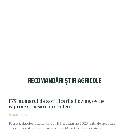
RECOMANDĂRI ȘTIRIAGRICOLE
INS: numarul de sacrificarila bovine, ovine,
caprine si pasari, in scadere
9 mai 2025
Potrivit datelor publicate de INS, in martie 2025, fata de aceeasi
luna a anului trecut, numarul sacrificarilor si greutatea in