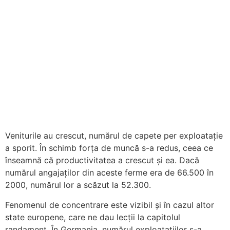
Veniturile au crescut, numărul de capete per exploatație
a sporit. În schimb forța de muncă s-a redus, ceea ce
înseamnă că productivitatea a crescut și ea. Dacă
numărul angajaților din aceste ferme era de 66.500 în
2000, numărul lor a scăzut la 52.300.
Fenomenul de concentrare este vizibil și în cazul altor
state europene, care ne dau lecții la capitolul
randament. În Germania, numărul exploatațiilor s-a