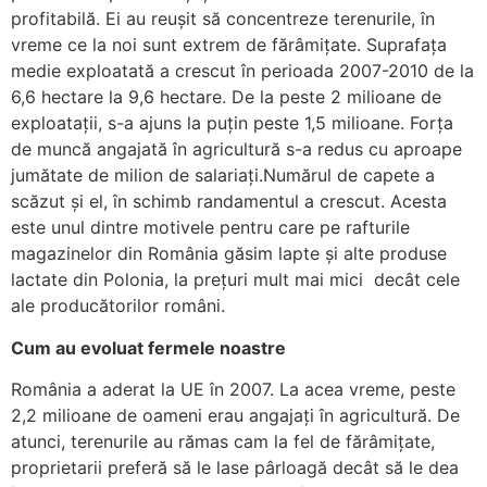
profitabilă. Ei au reușit să concentreze terenurile, în
vreme ce la noi sunt extrem de fărâmițate. Suprafața
medie exploatată a crescut în perioada 2007-2010 de la
6,6 hectare la 9,6 hectare. De la peste 2 milioane de
exploatații, s-a ajuns la puțin peste 1,5 milioane. Forța
de muncă angajată în agricultură s-a redus cu aproape
jumătate de milion de salariați.Numărul de capete a
scăzut și el, în schimb randamentul a crescut. Acesta
este unul dintre motivele pentru care pe rafturile
magazinelor din România găsim lapte și alte produse
lactate din Polonia, la prețuri mult mai mici decât cele
ale producătorilor români.
Cum au evoluat fermele noastre
România a aderat la UE în 2007. La acea vreme, peste
2,2 milioane de oameni erau angajați în agricultură. De
atunci, terenurile au rămas cam la fel de fărâmițate,
proprietarii preferă să le lase pârloagă decât să le dea