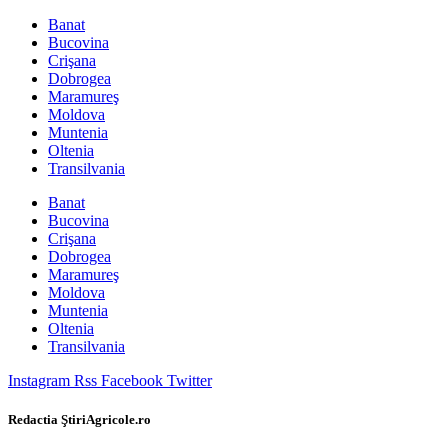
Banat
Bucovina
Crişana
Dobrogea
Maramureş
Moldova
Muntenia
Oltenia
Transilvania
Banat
Bucovina
Crişana
Dobrogea
Maramureş
Moldova
Muntenia
Oltenia
Transilvania
Instagram
Rss
Facebook
Twitter
Redactia ŞtiriAgricole.ro