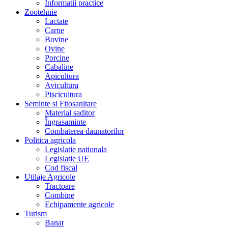
Informatii practice
Zootehnie
Lactate
Carne
Bovine
Ovine
Porcine
Cabaline
Apicultura
Avicultura
Piscicultura
Seminte si Fitosanitare
Material saditor
Îngrasaminte
Combaterea daunatorilor
Politica agricola
Legislatie nationala
Legislatie UE
Cod fiscal
Utilaje Agricole
Tractoare
Combine
Echipamente agricole
Turism
Banat