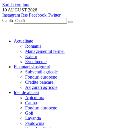
Sari la conținut
10 AUGUST 2026
Instagram
Rss
Facebook
Twitter
Caută
Actualitate
Romania
Managementul fermei
Extern
Evenimente
Finantari si asigurari
Subventii agricole
Fonduri europene
Credite bancare
Asigurari agricole
Idei de afaceri
Apicultura
Catina
Fonduri europene
Goji
Lavanda
Paulownia