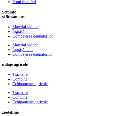
Pomi fructiferi
Semințe
și fitosanitare
Material săditor
Îngrășăminte
Combaterea dăunătorilor
Material săditor
Îngrășăminte
Combaterea dăunătorilor
utilaje agricole
Tractoare
Combine
Echipamente agricole
Tractoare
Combine
Echipamente agricole
zootehnie