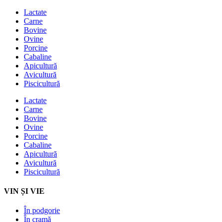
Lactate
Carne
Bovine
Ovine
Porcine
Cabaline
Apicultură
Avicultură
Piscicultură
Lactate
Carne
Bovine
Ovine
Porcine
Cabaline
Apicultură
Avicultură
Piscicultură
VIN ȘI VIE
În podgorie
În cramă