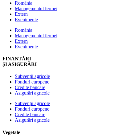
România
Managementul fermei
Extern
Evenimente
România
Managementul fermei
Extern
Evenimente
FINANȚĂRI
ȘI ASIGURĂRI
Subvenții agricole
Fonduri europene
Credite bancare
Asigurări agricole
Subvenții agricole
Fonduri europene
Credite bancare
Asigurări agricole
Vegetale