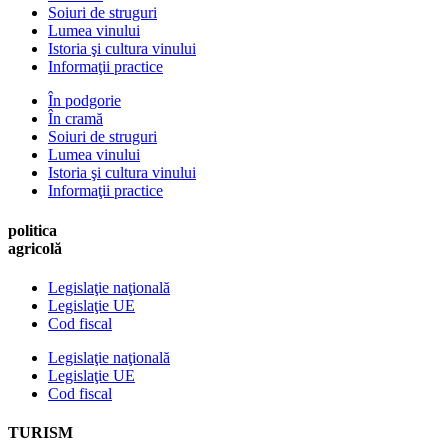
Soiuri de struguri
Lumea vinului
Istoria şi cultura vinului
Informaţii practice
În podgorie
În cramă
Soiuri de struguri
Lumea vinului
Istoria şi cultura vinului
Informaţii practice
politica
agricolă
Legislaţie naţională
Legislaţie UE
Cod fiscal
Legislaţie naţională
Legislaţie UE
Cod fiscal
TURISM