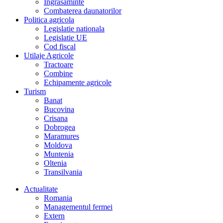
Îngrasaminte
Combaterea daunatorilor
Politica agricola
Legislatie nationala
Legislatie UE
Cod fiscal
Utilaje Agricole
Tractoare
Combine
Echipamente agricole
Turism
Banat
Bucovina
Crisana
Dobrogea
Maramures
Moldova
Muntenia
Oltenia
Transilvania
Actualitate
Romania
Managementul fermei
Extern