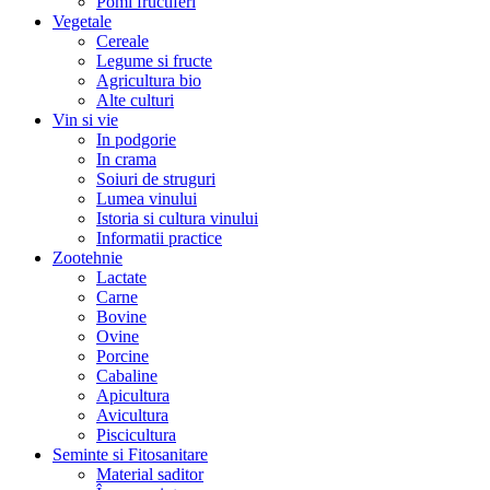
Pomi fructiferi
Vegetale
Cereale
Legume si fructe
Agricultura bio
Alte culturi
Vin si vie
In podgorie
In crama
Soiuri de struguri
Lumea vinului
Istoria si cultura vinului
Informatii practice
Zootehnie
Lactate
Carne
Bovine
Ovine
Porcine
Cabaline
Apicultura
Avicultura
Piscicultura
Seminte si Fitosanitare
Material saditor