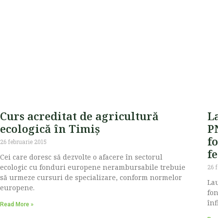
Curs acreditat de agricultură
L
ecologică în Timiș
P
f
26 februarie 2015
f
Cei care doresc să dezvolte o afacere în sectorul
ecologic cu fonduri europene nerambursabile trebuie
26 
să urmeze cursuri de specializare, conform normelor
Lau
europene.
fon
înf
Read More »