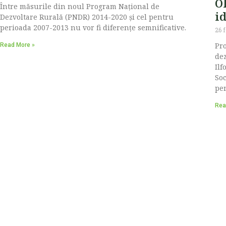
Ol
Între măsurile din noul Program Național de
id
Dezvoltare Rurală (PNDR) 2014-2020 și cel pentru
perioada 2007-2013 nu vor fi diferențe semnificative.
26 
Pro
Read More »
dez
Ilf
Soc
pen
Rea