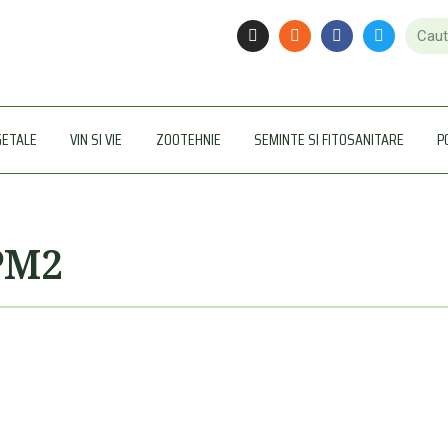
GETALE
VIN SI VIE
ZOOTEHNIE
SEMINTE SI FITOSANITARE
P
PM2