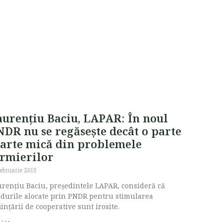
aurențiu Baciu, LAPAR: În noul
NDR nu se regăsește decât o parte
oarte mică din problemele
ermierilor
februarie 2015
rențiu Baciu, președintele LAPAR, consideră că
durile alocate prin PNDR pentru stimularea
iințării de cooperative sunt irosite.