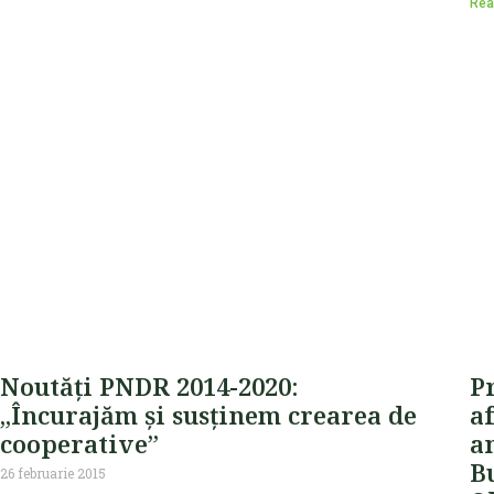
Rea
Noutăți PNDR 2014-2020:
P
„Încurajăm și susținem crearea de
af
cooperative”
a
Bu
26 februarie 2015