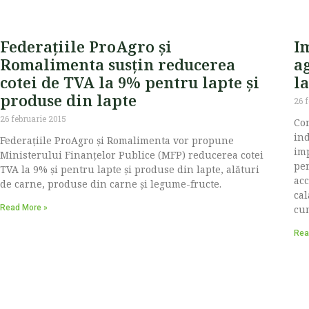
Federațiile ProAgro și
Im
Romalimenta susțin reducerea
ag
cotei de TVA la 9% pentru lapte și
la
produse din lapte
26 
26 februarie 2015
Con
ind
Federațiile ProAgro și Romalimenta vor propune
imp
Ministerului Finanțelor Publice (MFP) reducerea cotei
pen
TVA la 9% și pentru lapte și produse din lapte, alături
acc
de carne, produse din carne și legume-fructe.
cal
Read More »
cum
Rea