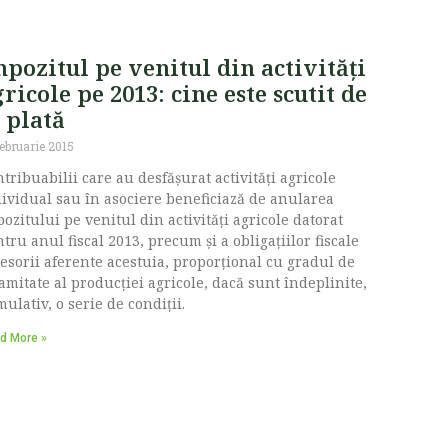
pozitul pe venitul din activităţi
ricole pe 2013: cine este scutit de
 plată
februarie 2015
tribuabilii care au desfăşurat activităţi agricole
ividual sau în asociere beneficiază de anularea
ozitului pe venitul din activităţi agricole datorat
tru anul fiscal 2013, precum şi a obligaţiilor fiscale
esorii aferente acestuia, proporţional cu gradul de
amitate al producţiei agricole, dacă sunt îndeplinite,
ulativ, o serie de condiții.
d More »