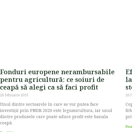
Fonduri europene nerambursabile
E
pentru agricultură: ce soiuri de
l
ceapă să alegi ca să faci profit
s
26 februarie 2015
26 
Unul dintre sectoarele în care se vor putea face
Cop
investiții prin PNDR 2020 este legumicultura, iar unul
feb
dintre produsele care poate aduce profit este banala
pri
ceapă.
Rea