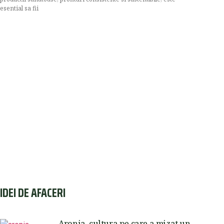
esential sa fii
IDEI DE AFACERI
Aronia, cultura pe care a mizat un