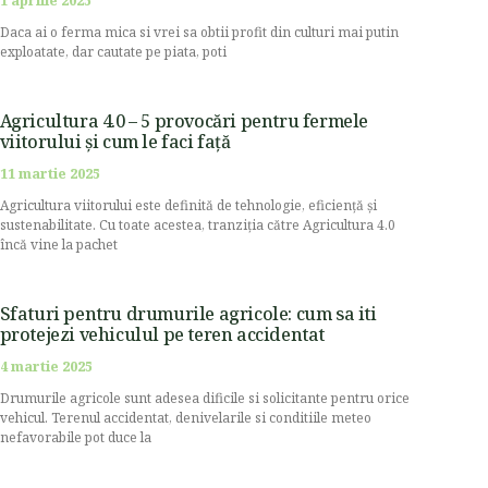
1 aprilie 2025
Daca ai o ferma mica si vrei sa obtii profit din culturi mai putin
exploatate, dar cautate pe piata, poti
Agricultura 4.0 – 5 provocări pentru fermele
viitorului și cum le faci față
11 martie 2025
Agricultura viitorului este definită de tehnologie, eficiență și
sustenabilitate. Cu toate acestea, tranziția către Agricultura 4.0
încă vine la pachet
Sfaturi pentru drumurile agricole: cum sa iti
protejezi vehiculul pe teren accidentat
4 martie 2025
Drumurile agricole sunt adesea dificile si solicitante pentru orice
vehicul. Terenul accidentat, denivelarile si conditiile meteo
nefavorabile pot duce la