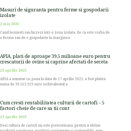
Masuri de siguranta pentru ferme si gospodarii
izolate
2 mai 2025
Cand locuiesti sau lucrezi intr-o zona izolata, fie ca este vorba de
o ferma sau de o gospodarie la marginea
APIA, plati de aproape 39,5 milioane euro pentru
crescatorii de ovine si caprine afectati de seceta
25 aprilie 2025
APIA a anuntat ca, pana la data de 17 aprilie 2025, a fost platita
suma de 39.515.923 euro (echivalentul a
Cum cresti rentabilitatea culturii de cartofi – 5
factori-cheie de care sa tii cont
23 aprilie 2025
Desi cultura de cartofi nu este pretentioasa, pentru a obtine
productii sanatoase, profituri consistente si sustenabile, este