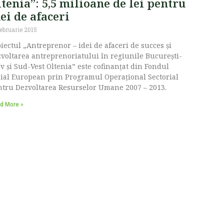
tenia”: 5,5 milioane de lei pentru
ei de afaceri
februarie 2015
iectul „Antreprenor – idei de afaceri de succes și
voltarea antreprenoriatului în regiunile București-
ov și Sud-Vest Oltenia” este cofinanţat din Fondul
ial European prin Programul Operaţional Sectorial
tru Dezvoltarea Resurselor Umane 2007 – 2013.
d More »