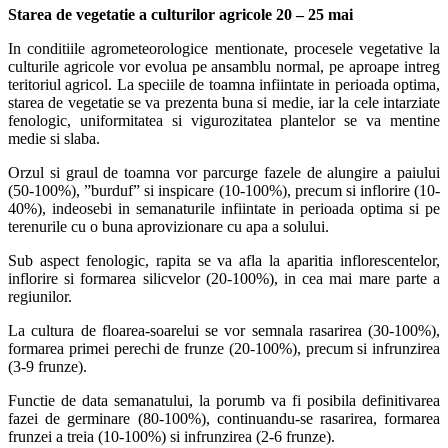
Starea de vegetatie a culturilor agricole 20 – 25 mai
In conditiile agrometeorologice mentionate, procesele vegetative la
culturile agricole vor evolua pe ansamblu normal, pe aproape intreg
teritoriul agricol. La speciile de toamna infiintate in perioada optima,
starea de vegetatie se va prezenta buna si medie, iar la cele intarziate
fenologic, uniformitatea si vigurozitatea plantelor se va mentine
medie si slaba.
Orzul si graul de toamna vor parcurge fazele de alungire a paiului
(50-100%), ”burduf” si inspicare (10-100%), precum si inflorire (10-
40%), indeosebi in semanaturile infiintate in perioada optima si pe
terenurile cu o buna aprovizionare cu apa a solului.
Sub aspect fenologic, rapita se va afla la aparitia inflorescentelor,
inflorire si formarea silicvelor (20-100%), in cea mai mare parte a
regiunilor.
La cultura de floarea-soarelui se vor semnala rasarirea (30-100%),
formarea primei perechi de frunze (20-100%), precum si infrunzirea
(3-9 frunze).
Functie de data semanatului, la porumb va fi posibila definitivarea
fazei de germinare (80-100%), continuandu-se rasarirea, formarea
frunzei a treia (10-100%) si infrunzirea (2-6 frunze).