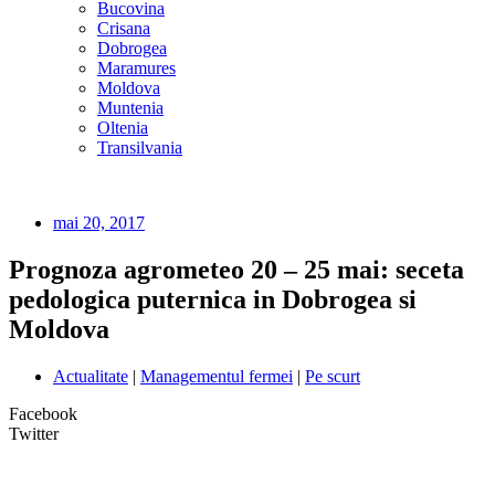
Bucovina
Crisana
Dobrogea
Maramures
Moldova
Muntenia
Oltenia
Transilvania
mai 20, 2017
Prognoza agrometeo 20 – 25 mai: seceta
pedologica puternica in Dobrogea si
Moldova
Actualitate
|
Managementul fermei
|
Pe scurt
Facebook
Twitter