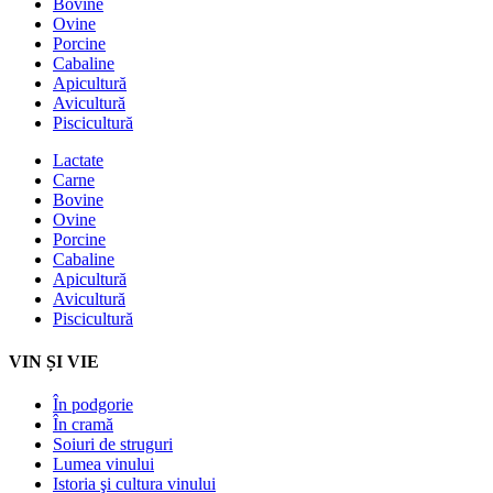
Bovine
Ovine
Porcine
Cabaline
Apicultură
Avicultură
Piscicultură
Lactate
Carne
Bovine
Ovine
Porcine
Cabaline
Apicultură
Avicultură
Piscicultură
VIN ȘI VIE
În podgorie
În cramă
Soiuri de struguri
Lumea vinului
Istoria şi cultura vinului