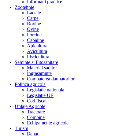
Informatii practice
Zootehnie
Lactate
Carne
Bovine
Ovine
Porcine
Cabaline
Apicultura
Avicultura
Piscicultura
Seminte si Fitosanitare
Material saditor
Îngrasaminte
Combaterea daunatorilor
Politica agricola
Legislatie nationala
Legislatie UE
Cod fiscal
Utilaje Agricole
Tractoare
Combine
Echipamente agricole
Turism
Banat