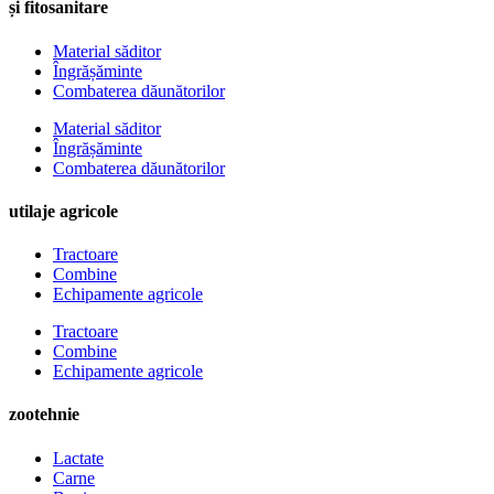
și fitosanitare
Material săditor
Îngrășăminte
Combaterea dăunătorilor
Material săditor
Îngrășăminte
Combaterea dăunătorilor
utilaje agricole
Tractoare
Combine
Echipamente agricole
Tractoare
Combine
Echipamente agricole
zootehnie
Lactate
Carne