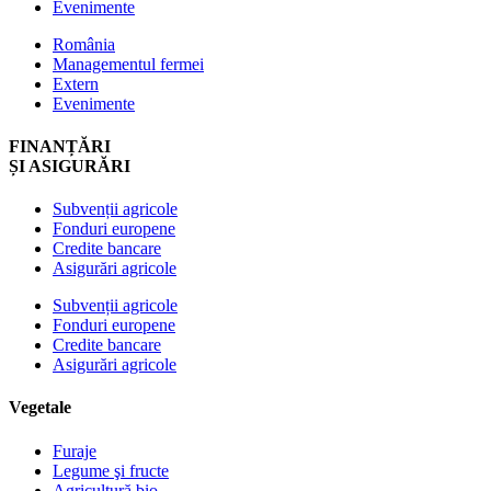
Evenimente
România
Managementul fermei
Extern
Evenimente
FINANȚĂRI
ȘI ASIGURĂRI
Subvenții agricole
Fonduri europene
Credite bancare
Asigurări agricole
Subvenții agricole
Fonduri europene
Credite bancare
Asigurări agricole
Vegetale
Furaje
Legume şi fructe
Agricultură bio