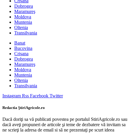
Crişana
Dobrogea
Maramureş
Moldova
Muntenia
Oltenia
Transilvania
Banat
Bucovina
Crişana
Dobrogea
Maramureş
Moldova
Muntenia
Oltenia
Transilvania
Instagram
Rss
Facebook
Twitter
Redactia ŞtiriAgricole.ro
Dacă doriţi sa vă publicati povestea pe portalul StiriAgricole.ro sau
dacă aveţi propuneri de articole şi teme de dezbatere vă invitam sa
ne scrieţi la adresa de email si să ne prezentaţi pe scurt ideea