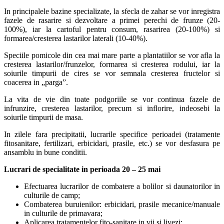
In principalele bazine specializate, la sfecla de zahar se vor inregistra
fazele de rasarire si dezvoltare a primei perechi de frunze (20-
100%), iar la cartoful pentru consum, rasarirea (20-100%) si
formarea/cresterea lastarilor laterali (10-40%).
Speciile pomicole din cea mai mare parte a plantatiilor se vor afla la
cresterea lastarilor/frunzelor, formarea si cresterea rodului, iar la
soiurile timpurii de cires se vor semnala cresterea fructelor si
coacerea in „parga”.
La vita de vie din toate podgoriile se vor continua fazele de
infrunzire, cresterea lastarilor, precum si inflorire, indeosebi la
soiurile timpurii de masa.
In zilele fara precipitatii, lucrarile specifice perioadei (tratamente
fitosanitare, fertilizari, erbicidari, prasile, etc.) se vor desfasura pe
ansamblu in bune conditii.
Lucrari de specialitate in perioada 20 – 25 mai
Efectuarea lucrarilor de combatere a bolilor si daunatorilor in
culturile de camp;
Combaterea buruienilor: erbicidari, prasile mecanice/manuale
in culturile de primavara;
Aplicarea tratamentelor fito-sanitare in vii si livezi;