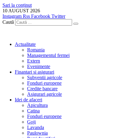
Sari la conținut
10 AUGUST 2026
Instagram
Rss
Facebook
Twitter
Caută
Actualitate
Romania
Managementul fermei
Extern
Evenimente
Finantari si asigurari
Subventii agricole
Fonduri europene
Credite bancare
Asigurari agricole
Idei de afaceri
Apicultura
Catina
Fonduri europene
Goji
Lavanda
Paulownia