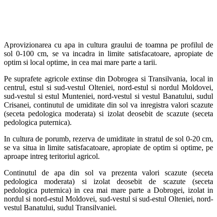
Aprovizionarea cu apa in cultura graului de toamna pe profilul de
sol 0-100 cm, se va incadra in limite satisfacatoare, apropiate de
optim si local optime, in cea mai mare parte a tarii.
Pe suprafete agricole extinse din Dobrogea si Transilvania, local in
centrul, estul si sud-vestul Olteniei, nord-estul si nordul Moldovei,
sud-vestul si estul Munteniei, nord-vestul si vestul Banatului, sudul
Crisanei, continutul de umiditate din sol va inregistra valori scazute
(seceta pedologica moderata) si izolat deosebit de scazute (seceta
pedologica puternica).
In cultura de porumb, rezerva de umiditate in stratul de sol 0-20 cm,
se va situa in limite satisfacatoare, apropiate de optim si optime, pe
aproape intreg teritoriul agricol.
Continutul de apa din sol va prezenta valori scazute (seceta
pedologica moderata) si izolat deosebit de scazute (seceta
pedologica puternica) in cea mai mare parte a Dobrogei, izolat in
nordul si nord-estul Moldovei, sud-vestul si sud-estul Olteniei, nord-
vestul Banatului, sudul Transilvaniei.