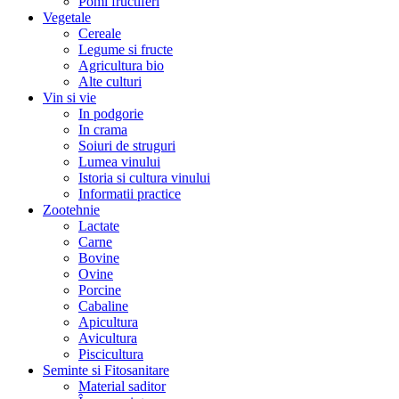
Pomi fructiferi
Vegetale
Cereale
Legume si fructe
Agricultura bio
Alte culturi
Vin si vie
In podgorie
In crama
Soiuri de struguri
Lumea vinului
Istoria si cultura vinului
Informatii practice
Zootehnie
Lactate
Carne
Bovine
Ovine
Porcine
Cabaline
Apicultura
Avicultura
Piscicultura
Seminte si Fitosanitare
Material saditor