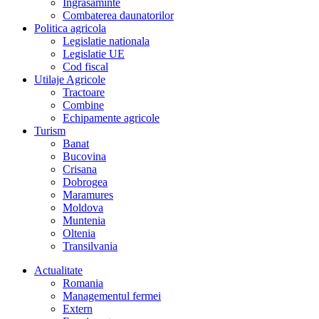
Îngrasaminte
Combaterea daunatorilor
Politica agricola
Legislatie nationala
Legislatie UE
Cod fiscal
Utilaje Agricole
Tractoare
Combine
Echipamente agricole
Turism
Banat
Bucovina
Crisana
Dobrogea
Maramures
Moldova
Muntenia
Oltenia
Transilvania
Actualitate
Romania
Managementul fermei
Extern