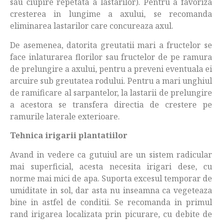
sau ciupire repetata a lastarilor). Pentru a favoriza
cresterea in lungime a axului, se recomanda
eliminarea lastarilor care concureaza axul.
De asemenea, datorita greutatii mari a fructelor se
face inlaturarea florilor sau fructelor de pe ramura
de prelungire a axului, pentru a preveni eventuala ei
arcuire sub greutatea rodului. Pentru a mari unghiul
de ramificare al sarpantelor, la lastarii de prelungire
a acestora se transfera directia de crestere pe
ramurile laterale exterioare.
Tehnica irigarii plantatiilor
Avand in vedere ca gutuiul are un sistem radicular
mai superficial, acesta necesita irigari dese, cu
norme mai mici de apa. Suporta excesul temporar de
umiditate in sol, dar asta nu inseamna ca vegeteaza
bine in astfel de conditii. Se recomanda in primul
rand irigarea localizata prin picurare, cu debite de