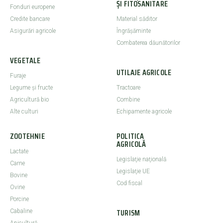
ȘI FITOSANITARE
Fonduri europene
Credite bancare
Material săditor
Asigurări agricole
Îngrășăminte
Combaterea dăunătorilor
VEGETALE
UTILAJE AGRICOLE
Furaje
Legume şi fructe
Tractoare
Agricultură bio
Combine
Alte culturi
Echipamente agricole
ZOOTEHNIE
POLITICA
AGRICOLĂ
Lactate
Legislaţie naţională
Carne
Legislaţie UE
Bovine
Cod fiscal
Ovine
Porcine
TURISM
Cabaline