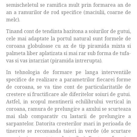
semischeletul se ramifica mult prin formarea an de
an a ramurilor de rod specifice (maciulii, coarne de
melc).
Tinand cont de tendinta bazitona a soiurilor de gutui,
cele mai adaptate la portul natural sunt formele de
coroana globuloase cu ax de tip piramida mixta si
palmeta liber aplatizata si mai rar sub forma de tufa-
vas si vas intarziat (piramida intrerupta).
In tehnologia de formare pe langa interventiile
specifice de realizare a parametrilor fiecarei forme
de coroana, se va tine cont de particularitatile de
crestere si fructificare ale diferitelor soiuri de gutui.
Astfel, in scopul mentinerii echilibrului vertical in
coroana, ramura de prelungire a axului se scurteaza
mai slab comparativ cu lastarii de prelungire a
sarpantelor. Datorita cresterilor mari in perioada de
tinerete se recomanda taieri in verde (de scurtare