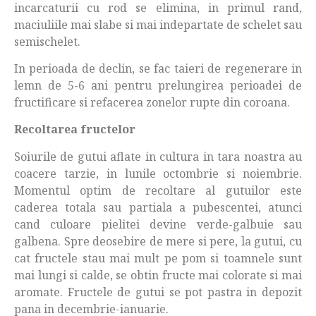
incarcaturii cu rod se elimina, in primul rand,
maciuliile mai slabe si mai indepartate de schelet sau
semischelet.
In perioada de declin, se fac taieri de regenerare in
lemn de 5-6 ani pentru prelungirea perioadei de
fructificare si refacerea zonelor rupte din coroana.
Recoltarea fructelor
Soiurile de gutui aflate in cultura in tara noastra au
coacere tarzie, in lunile octombrie si noiembrie.
Momentul optim de recoltare al gutuilor este
caderea totala sau partiala a pubescentei, atunci
cand culoare pielitei devine verde-galbuie sau
galbena. Spre deosebire de mere si pere, la gutui, cu
cat fructele stau mai mult pe pom si toamnele sunt
mai lungi si calde, se obtin fructe mai colorate si mai
aromate. Fructele de gutui se pot pastra in depozit
pana in decembrie-ianuarie.