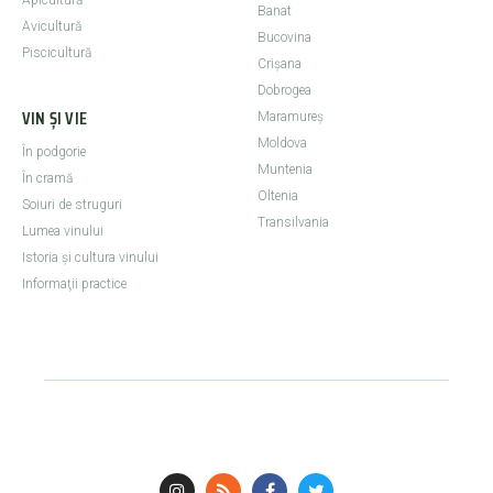
Apicultură
Banat
Avicultură
Bucovina
Piscicultură
Crişana
Dobrogea
VIN ȘI VIE
Maramureş
Moldova
În podgorie
Muntenia
În cramă
Oltenia
Soiuri de struguri
Transilvania
Lumea vinului
Istoria şi cultura vinului
Informaţii practice