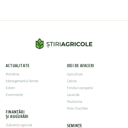
ACTUALITATE
IDEI DE AFACERI
România
Apicultura
Managementul fermei
Catina
Extern
Fonduri europene
Evenimente
Lavanda
Paulownia
Pomi fructiferi
FINANȚĂRI
ȘI ASIGURĂRI
SEMINȚE
Subvenții agricole