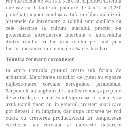
rar sub forma de vas (5 x 3 m), cat si pentru sistemul
intensiv cu distante de plantare de 4 x 2 m (1.250
pomi/ha), cu pomi condusi ca tufa sau liber aplatizati.
Sistemele de intretinere a solului sunt similare cu
cele descrise la cultura marului, practic s-a
generalizat intretinerea inierbata a intervalului
dintre randuri si lucrarea solului pe rand prin
lucrari mecanice sau manuale si/sau erbicidare.
Tehnica formarii coroanelor
In stare naturala gutuiul creste sub forma de
arbustoid. Majoritatea soiurilor de gutui au vigoare
mijlocie-mare, coroane neregulate, piramidale.
Sarpantele au unghiuri de ramificare mici, apropiate
de verticala, ca urmare sunt viguroase si concureaza
axul. Pomii tineri au, in general, cresteri mari care
pot depasi 1 m lungime, dar dupa intrarea pe rod
odata cu cresterea productivitatii isi tempereaza
cresterea, iar coroana se indeseste deoarece