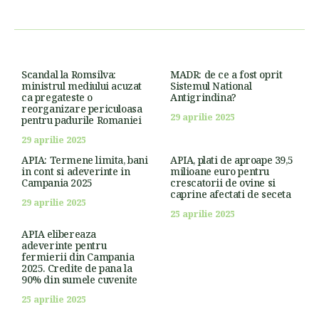
Scandal la Romsilva:
MADR: de ce a fost oprit
ministrul mediului acuzat
Sistemul National
ca pregateste o
Antigrindina?
reorganizare periculoasa
29 aprilie 2025
pentru padurile Romaniei
29 aprilie 2025
APIA: Termene limita, bani
APIA, plati de aproape 39,5
in cont si adeverinte in
milioane euro pentru
Campania 2025
crescatorii de ovine si
caprine afectati de seceta
29 aprilie 2025
25 aprilie 2025
APIA elibereaza
adeverinte pentru
fermierii din Campania
2025. Credite de pana la
90% din sumele cuvenite
25 aprilie 2025