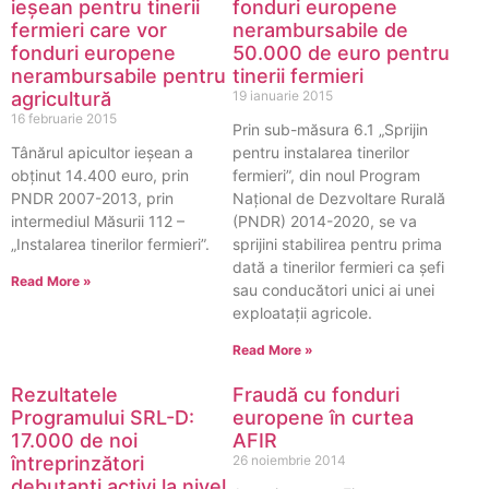
ieșean pentru tinerii
fonduri europene
fermieri care vor
nerambursabile de
fonduri europene
50.000 de euro pentru
nerambursabile pentru
tinerii fermieri
agricultură
19 ianuarie 2015
16 februarie 2015
Prin sub-măsura 6.1 „Sprijin
Tânărul apicultor ieșean a
pentru instalarea tinerilor
obținut 14.400 euro, prin
fermieri”, din noul Program
PNDR 2007-2013, prin
Național de Dezvoltare Rurală
intermediul Măsurii 112 –
(PNDR) 2014-2020, se va
„Instalarea tinerilor fermieri”.
sprijini stabilirea pentru prima
dată a tinerilor fermieri ca şefi
Read More »
sau conducători unici ai unei
exploataţii agricole.
Read More »
Rezultatele
Fraudă cu fonduri
Programului SRL-D:
europene în curtea
17.000 de noi
AFIR
întreprinzători
26 noiembrie 2014
debutanţi activi la nivel