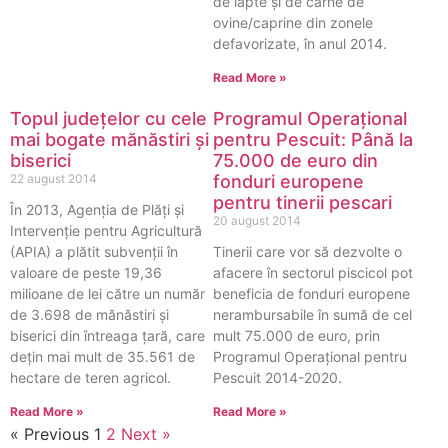
de lapte şi de carne de
ovine/caprine din zonele
defavorizate, în anul 2014.
Read More »
Topul județelor cu cele
Programul Operațional
mai bogate mănăstiri și
pentru Pescuit: Până la
biserici
75.000 de euro din
22 august 2014
fonduri europene
pentru tinerii pescari
În 2013, Agenția de Plăți și
20 august 2014
Intervenție pentru Agricultură
(APIA) a plătit subvenții în
Tinerii care vor să dezvolte o
valoare de peste 19,36
afacere în sectorul piscicol pot
milioane de lei către un număr
beneficia de fonduri europene
de 3.698 de mănăstiri și
nerambursabile în sumă de cel
biserici din întreaga țară, care
mult 75.000 de euro, prin
dețin mai mult de 35.561 de
Programul Operațional pentru
hectare de teren agricol.
Pescuit 2014-2020.
Read More »
Read More »
« Previous
1
2
Next »