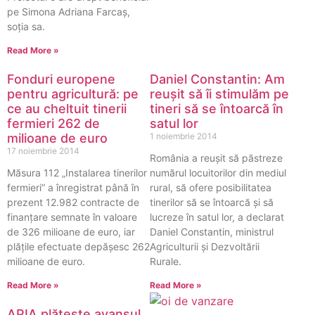
pe Simona Adriana Farcaş,
soţia sa.
Read More »
Fonduri europene
Daniel Constantin: Am
pentru agricultură: pe
reușit să îi stimulăm pe
ce au cheltuit tinerii
tineri să se întoarcă în
fermieri 262 de
satul lor
milioane de euro
1 noiembrie 2014
17 noiembrie 2014
România a reușit să păstreze
Măsura 112 „Instalarea tinerilor
numărul locuitorilor din mediul
fermieri” a înregistrat până în
rural, să ofere posibilitatea
prezent 12.982 contracte de
tinerilor să se întoarcă și să
finanțare semnate în valoare
lucreze în satul lor, a declarat
de 326 milioane de euro, iar
Daniel Constantin, ministrul
plățile efectuate depășesc 262
Agriculturii și Dezvoltării
milioane de euro.
Rurale.
Read More »
Read More »
APIA plătește avansul