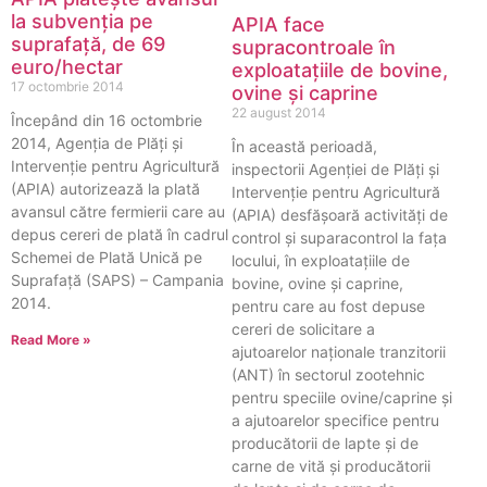
la subvenția pe
APIA face
suprafață, de 69
supracontroale în
euro/hectar
exploataţiile de bovine,
17 octombrie 2014
ovine şi caprine
22 august 2014
Începând din 16 octombrie
2014, Agenţia de Plăţi şi
În această perioadă,
Intervenţie pentru Agricultură
inspectorii Agenţiei de Plăţi şi
(APIA) autorizează la plată
Intervenţie pentru Agricultură
avansul către fermierii care au
(APIA) desfăşoară activități de
depus cereri de plată în cadrul
control și suparacontrol la faţa
Schemei de Plată Unică pe
locului, în exploataţiile de
Suprafaţă (SAPS) – Campania
bovine, ovine şi caprine,
2014.
pentru care au fost depuse
cereri de solicitare a
Read More »
ajutoarelor naţionale tranzitorii
(ANT) în sectorul zootehnic
pentru speciile ovine/caprine şi
a ajutoarelor specifice pentru
producătorii de lapte şi de
carne de vită şi producătorii