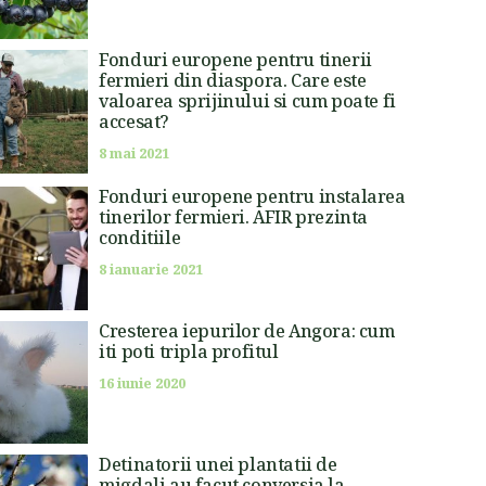
Fonduri europene pentru tinerii
fermieri din diaspora. Care este
valoarea sprijinului si cum poate fi
accesat?
8 mai 2021
Fonduri europene pentru instalarea
tinerilor fermieri. AFIR prezinta
conditiile
8 ianuarie 2021
Cresterea iepurilor de Angora: cum
iti poti tripla profitul
16 iunie 2020
Detinatorii unei plantatii de
migdali au facut conversia la