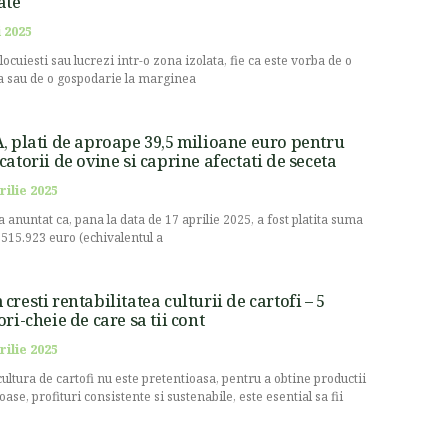
ate
 2025
locuiesti sau lucrezi intr-o zona izolata, fie ca este vorba de o
 sau de o gospodarie la marginea
, plati de aproape 39,5 milioane euro pentru
catorii de ovine si caprine afectati de seceta
rilie 2025
a anuntat ca, pana la data de 17 aprilie 2025, a fost platita suma
.515.923 euro (echivalentul a
cresti rentabilitatea culturii de cartofi – 5
ori-cheie de care sa tii cont
rilie 2025
cultura de cartofi nu este pretentioasa, pentru a obtine productii
oase, profituri consistente si sustenabile, este esential sa fii