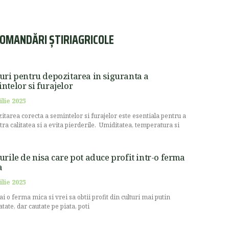
OMANDĂRI ȘTIRIAGRICOLE
uri pentru depozitarea in siguranta a
ntelor si furajelor
ilie 2025
itarea corecta a semintelor si furajelor este esentiala pentru a
stra calitatea si a evita pierderile. Umiditatea, temperatura si
urile de nisa care pot aduce profit intr-o ferma
a
ilie 2025
ai o ferma mica si vrei sa obtii profit din culturi mai putin
atate, dar cautate pe piata, poti