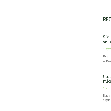
REC
Sfat
semi
1 apr
Depoz
le pa
Cult
mic
1 apr
Daca 
explo