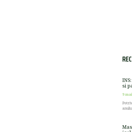
REC
INS:
si p
9 mai
Potri
anulu
Masu