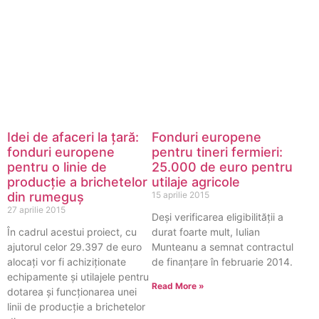
Idei de afaceri la țară:
Fonduri europene
fonduri europene
pentru tineri fermieri:
pentru o linie de
25.000 de euro pentru
producţie a brichetelor
utilaje agricole
din rumeguş
15 aprilie 2015
27 aprilie 2015
Deși verificarea eligibilității a
În cadrul acestui proiect, cu
durat foarte mult, Iulian
ajutorul celor 29.397 de euro
Munteanu a semnat contractul
alocați vor fi achiziţionate
de finanțare în februarie 2014.
echipamente și utilajele pentru
Read More »
dotarea şi funcţionarea unei
linii de producţie a brichetelor