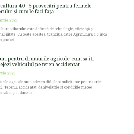
cultura 4.0 – 5 provocări pentru fermele
orului și cum le faci față
artie 2025
ltura viitorului este definită de tehnologie, eficiență și
nabilitate. Cu toate acestea, tranziția către Agricultura 4.0 încă
la pachet
uri pentru drumurile agricole: cum sa iti
ejezi vehiculul pe teren accidentat
rtie 2025
rile agricole sunt adesea dificile si solicitante pentru orice
ul. Terenul accidentat, denivelarile si conditiile meteo
orabile pot duce la