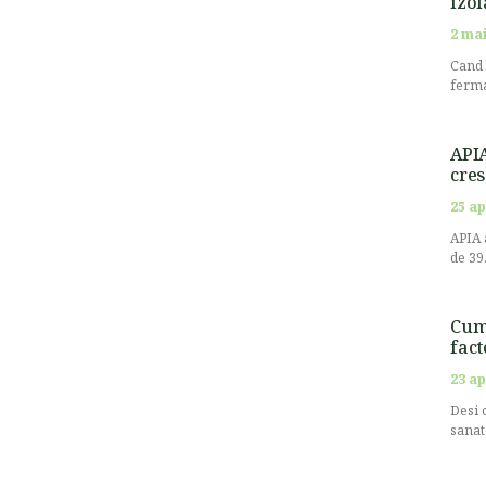
izol
2 mai
Cand 
ferma
APIA
cres
25 ap
APIA 
de 39
Cum 
fact
23 ap
Desi 
sanat