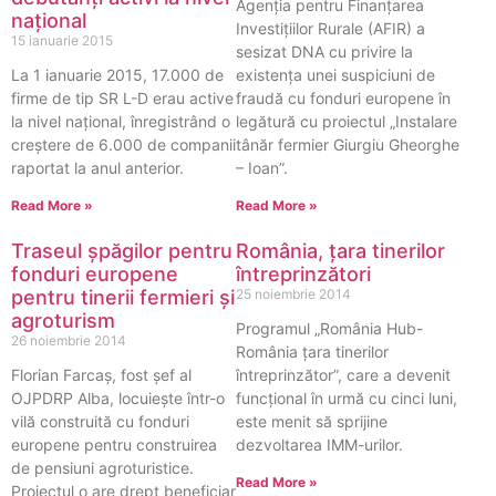
Agenţia pentru Finanțarea
naţional
Investițiilor Rurale (AFIR) a
15 ianuarie 2015
sesizat DNA cu privire la
La 1 ianuarie 2015, 17.000 de
existenţa unei suspiciuni de
firme de tip SR L-D erau active
fraudă cu fonduri europene în
la nivel naţional, înregistrând o
legătură cu proiectul „Instalare
creştere de 6.000 de companii
tânăr fermier Giurgiu Gheorghe
raportat la anul anterior.
– Ioan”.
Read More »
Read More »
Traseul șpăgilor pentru
România, țara tinerilor
fonduri europene
întreprinzători
pentru tinerii fermieri și
25 noiembrie 2014
agroturism
Programul „România Hub-
26 noiembrie 2014
România țara tinerilor
Florian Farcaş, fost şef al
întreprinzător”, care a devenit
OJPDRP Alba, locuieşte într-o
funcțional în urmă cu cinci luni,
vilă construită cu fonduri
este menit să sprijine
europene pentru construirea
dezvoltarea IMM-urilor.
de pensiuni agroturistice.
Read More »
Proiectul o are drept beneficiar