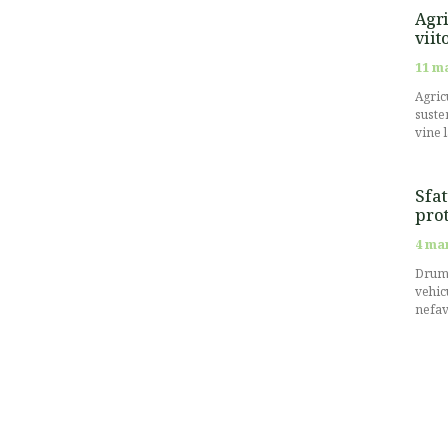
Agri
viit
11 m
Agricu
suste
vine 
Sfat
prot
4 ma
Drumu
vehic
nefav