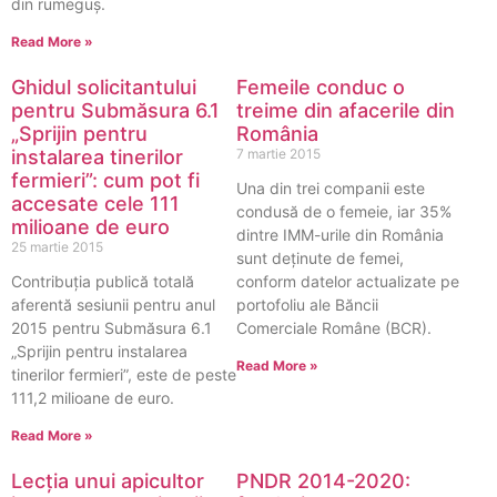
din rumeguş.
Read More »
Ghidul solicitantului
Femeile conduc o
pentru Submăsura 6.1
treime din afacerile din
„Sprijin pentru
România
instalarea tinerilor
7 martie 2015
fermieri”: cum pot fi
Una din trei companii este
accesate cele 111
condusă de o femeie, iar 35%
milioane de euro
dintre IMM-urile din România
25 martie 2015
sunt deținute de femei,
Contribuţia publică totală
conform datelor actualizate pe
aferentă sesiunii pentru anul
portofoliu ale Băncii
2015 pentru Submăsura 6.1
Comerciale Române (BCR).
„Sprijin pentru instalarea
Read More »
tinerilor fermieri”, este de peste
111,2 milioane de euro.
Read More »
Lecția unui apicultor
PNDR 2014-2020: