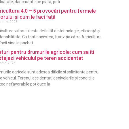
loatate, dar cautate pe piata, poti
ricultura 4.0 – 5 provocări pentru fermele
torului și cum le faci față
martie 2025
icultura viitorului este definită de tehnologie, eficiență și
tenabilitate. Cu toate acestea, tranziția către Agricultura
 încă vine la pachet
aturi pentru drumurile agricole: cum sa iti
otejezi vehiculul pe teren accidentat
artie 2025
murile agricole sunt adesea dificile si solicitante pentru
ce vehicul. Terenul accidentat, denivelarile si conditiile
eo nefavorabile pot duce la