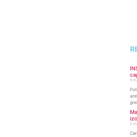
R
IN
ca
9 m
Pot
ace
gre
Ma
iz
2 m
Can