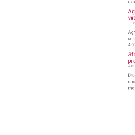
exp
Ag
vii
11 
Agr
sus
4.0
Sf
pr
4 m
Dru
ori
met