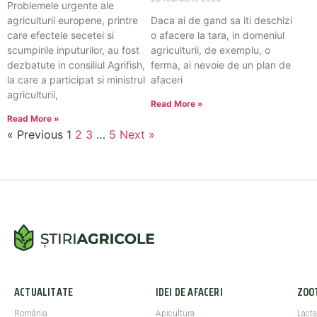
Problemele urgente ale
agriculturii europene, printre
Daca ai de gand sa iti deschizi
care efectele secetei si
o afacere la tara, in domeniul
scumpirile inputurilor, au fost
agriculturii, de exemplu, o
dezbatute in consiliul Agrifish,
ferma, ai nevoie de un plan de
la care a participat si ministrul
afaceri
agriculturii,
Read More »
Read More »
« Previous
1
2
3
…
5
Next »
ACTUALITATE
IDEI DE AFACERI
ZOO
România
Apicultura
Lacta