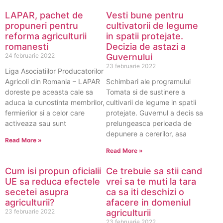
LAPAR, pachet de
Vesti bune pentru
propuneri pentru
cultivatorii de legume
reforma agriculturii
in spatii protejate.
romanesti
Decizia de astazi a
24 februarie 2022
Guvernului
23 februarie 2022
Liga Asociatiilor Producatorilor
Agricoli din Romania – LAPAR
Schimbari ale programului
doreste pe aceasta cale sa
Tomata si de sustinere a
aduca la cunostinta membrilor,
cultivarii de legume in spatii
fermierilor si a celor care
protejate. Guvernul a decis sa
activeaza sau sunt
prelungeasca perioada de
depunere a cererilor, asa
Read More »
Read More »
Cum isi propun oficialii
Ce trebuie sa stii cand
UE sa reduca efectele
vrei sa te muti la tara
secetei asupra
ca sa iti deschizi o
agriculturii?
afacere in domeniul
23 februarie 2022
agriculturii
23 februarie 2022