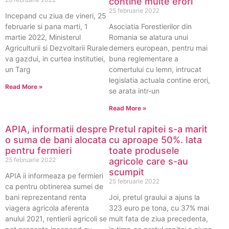
contine multe erori”
25 februarie 2022
Incepand cu ziua de vineri, 25
februarie si pana marti, 1
Asociatia Forestierilor din
martie 2022, Ministerul
Romania se alatura unui
Agriculturii si Dezvoltarii Rurale
demers european, pentru mai
va gazdui, in curtea institutiei,
buna reglementare a
un Targ
comertului cu lemn, intrucat
legislatia actuala contine erori,
Read More »
se arata intr-un
Read More »
APIA, informatii despre
Pretul rapitei s-a marit
o suma de bani alocata
cu aproape 50%. Iata
pentru fermieri
toate produsele
25 februarie 2022
agricole care s-au
scumpit
APIA ii informeaza pe fermieri
25 februarie 2022
ca pentru obtinerea sumei de
bani reprezentand renta
Joi, pretul graului a ajuns la
viagera agricola aferenta
323 euro pe tona, cu 37% mai
anului 2021, rentierii agricoli se
mult fata de ziua precedenta,