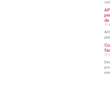
vor
AP
pe
de
25 a
API
pla
Cu
fa
23 a
Des
pro
esen