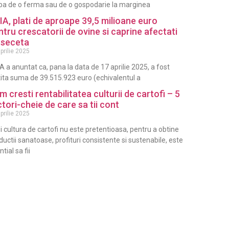
ba de o ferma sau de o gospodarie la marginea
IA, plati de aproape 39,5 milioane euro
ntru crescatorii de ovine si caprine afectati
 seceta
prilie 2025
A a anuntat ca, pana la data de 17 aprilie 2025, a fost
tita suma de 39.515.923 euro (echivalentul a
m cresti rentabilitatea culturii de cartofi – 5
ctori-cheie de care sa tii cont
prilie 2025
i cultura de cartofi nu este pretentioasa, pentru a obtine
ductii sanatoase, profituri consistente si sustenabile, este
tial sa fii