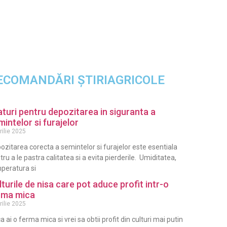
ECOMANDĂRI ȘTIRIAGRICOLE
aturi pentru depozitarea in siguranta a
mintelor si furajelor
rilie 2025
ozitarea corecta a semintelor si furajelor este esentiala
tru a le pastra calitatea si a evita pierderile. Umiditatea,
peratura si
lturile de nisa care pot aduce profit intr-o
rma mica
rilie 2025
a ai o ferma mica si vrei sa obtii profit din culturi mai putin