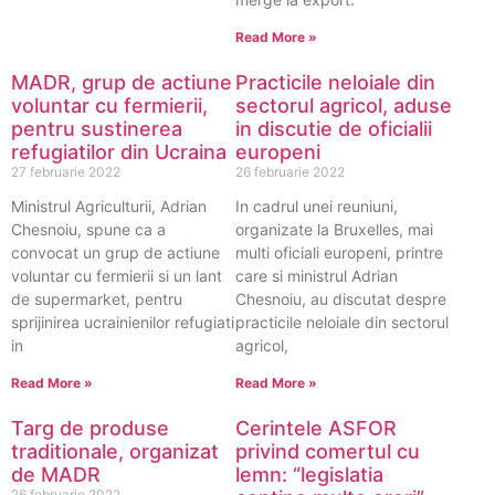
Read More »
MADR, grup de actiune
Practicile neloiale din
voluntar cu fermierii,
sectorul agricol, aduse
pentru sustinerea
in discutie de oficialii
refugiatilor din Ucraina
europeni
27 februarie 2022
26 februarie 2022
Ministrul Agriculturii, Adrian
In cadrul unei reuniuni,
Chesnoiu, spune ca a
organizate la Bruxelles, mai
convocat un grup de actiune
multi oficiali europeni, printre
voluntar cu fermierii si un lant
care si ministrul Adrian
de supermarket, pentru
Chesnoiu, au discutat despre
sprijinirea ucrainienilor refugiati
practicile neloiale din sectorul
in
agricol,
Read More »
Read More »
Targ de produse
Cerintele ASFOR
traditionale, organizat
privind comertul cu
de MADR
lemn: “legislatia
26 februarie 2022