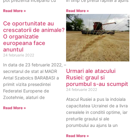
pot prezenta incepand cu
in timp ce pretul rapitei a ajuns
Read More »
Read More »
Ce oportunitate au
crescatorii de animale?
O organizatie
europeana face
anuntul
24 februarie 2022
In data de 23 februarie 2022, –
Urmari ale atacului
secretarul de stat al MADR
Rusiei: graul si
Antal Szabolcs BARABASI a
porumbul s-au scumpit
primit vizita presedintei
24 februarie 2022
Federatei Europene de
Zootehnie, alaturi de
Atacul Rusiei a pus la indoiala
capacitatea Ucrainei de a livra
Read More »
cerealele in conditii optime, iar
preturile graului si ale
porumbului au ajuns la un
Read More »