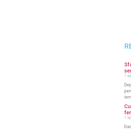
R
Sf
se
1 ap
Dep
pen
tem
Cu
fe
1 ap
Dac