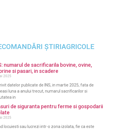
ECOMANDĂRI ȘTIRIAGRICOLE
S: numarul de sacrificarila bovine, ovine,
prine si pasari, in scadere
ai 2025
rivit datelor publicate de INS, in martie 2025, fata de
easi luna a anului trecut, numarul sacrificarilor si
utatea in
suri de siguranta pentru ferme si gospodarii
olate
ai 2025
d locuiesti sau lucrezi intr-o zona izolata, fie ca este