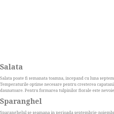
Salata
Salata poate fi semanata toamna, incepand cu luna septembr
Temperaturile optime necesare pentru cresterea capatanilor
daunatoare. Pentru formarea tulpinilor florale este nevoi
Sparanghel
Sparanghelul se seamana in perioada septembrie-noiembrie