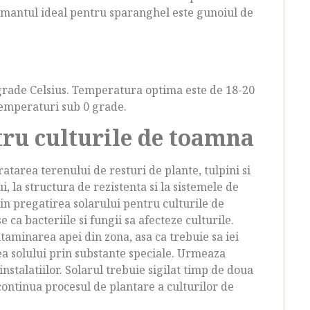
asamantul ideal pentru sparanghel este gunoiul de
4 grade Celsius. Temperatura optima este de 18-20
 temperaturi sub 0 grade.
tru culturile de toamna
ratarea terenului de resturi de plante, tulpini si
ui, la structura de rezistenta si la sistemele de
 in pregatirea solarului pentru culturile de
 ca bacteriile si fungii sa afecteze culturile.
ntaminarea apei din zona, asa ca trebuie sa iei
ea solului prin substante speciale. Urmeaza
instalatiilor. Solarul trebuie sigilat timp de doua
continua procesul de plantare a culturilor de