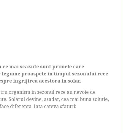
in ce mai scazute sunt primele care
de legume proaspete in timpul sezonului rece
despre ingrijirea acestora in solar.
tru organism in sezonul rece au nevoie de
ute. Solarul devine, asadar, cea mai buna solutie,
face diferenta. Iata cateva sfaturi: