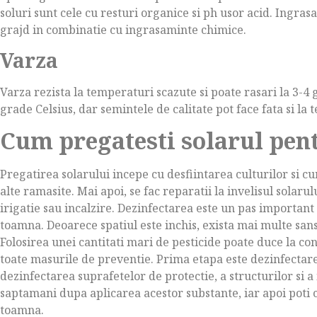
soluri sunt cele cu resturi organice si ph usor acid. Ingr
grajd in combinatie cu ingrasaminte chimice.
Varza
Varza rezista la temperaturi scazute si poate rasari la 3-
grade Celsius, dar semintele de calitate pot face fata si la
Cum pregatesti solarul pen
Pregatirea solarului incepe cu desfiintarea culturilor si cu
alte ramasite. Mai apoi, se fac reparatii la invelisul solarul
irigatie sau incalzire. Dezinfectarea este un pas important
toamna. Deoarece spatiul este inchis, exista mai multe sanse
Folosirea unei cantitati mari de pesticide poate duce la co
toate masurile de preventie. Prima etapa este dezinfectar
dezinfectarea suprafetelor de protectie, a structurilor si a 
saptamani dupa aplicarea acestor substante, iar apoi poti 
toamna.