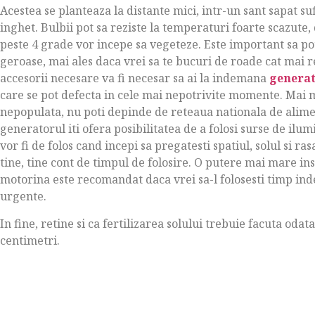
Acestea se planteaza la distante mici, intr-un sant sapat s
inghet. Bulbii pot sa reziste la temperaturi foarte scazute,
peste 4 grade vor incepe sa vegeteze. Este important sa pot
geroase, mai ales daca vrei sa te bucuri de roade cat mai r
accesorii necesare va fi necesar sa ai la indemana
generat
care se pot defecta in cele mai nepotrivite momente. Mai m
nepopulata, nu poti depinde de reteaua nationala de alime
generatorul iti ofera posibilitatea de a folosi surse de ilum
vor fi de folos cand incepi sa pregatesti spatiul, solul si r
tine, tine cont de timpul de folosire. O putere mai mare
motorina este recomandat daca vrei sa-l folosesti timp ind
urgente.
In fine, retine si ca fertilizarea solului trebuie facuta oda
centimetri.