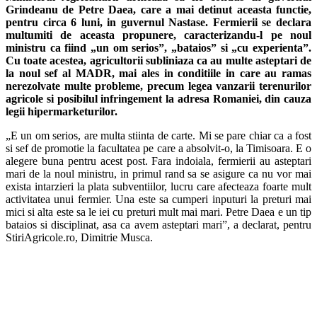
Grindeanu de Petre Daea, care a mai detinut aceasta functie,
pentru circa 6 luni, in guvernul Nastase. Fermierii se declara
multumiti de aceasta propunere, caracterizandu-l pe noul
ministru ca fiind „un om serios”, „bataios” si „cu experienta”.
Cu toate acestea, agricultorii subliniaza ca au multe asteptari de
la noul sef al MADR, mai ales in conditiile in care au ramas
nerezolvate multe probleme, precum legea vanzarii terenurilor
agricole si posibilul infringement la adresa Romaniei, din cauza
legii hipermarketurilor.
„E un om serios, are multa stiinta de carte. Mi se pare chiar ca a fost
si sef de promotie la facultatea pe care a absolvit-o, la Timisoara. E o
alegere buna pentru acest post. Fara indoiala, fermierii au asteptari
mari de la noul ministru, in primul rand sa se asigure ca nu vor mai
exista intarzieri la plata subventiilor, lucru care afecteaza foarte mult
activitatea unui fermier. Una este sa cumperi inputuri la preturi mai
mici si alta este sa le iei cu preturi mult mai mari. Petre Daea e un tip
bataios si disciplinat, asa ca avem asteptari mari”, a declarat, pentru
StiriAgricole.ro, Dimitrie Musca.