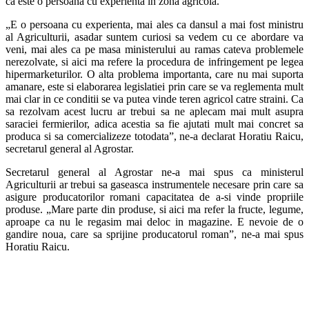
ca este o persoana cu experienta in zona agricola.
„E o persoana cu experienta, mai ales ca dansul a mai fost ministru
al Agriculturii, asadar suntem curiosi sa vedem cu ce abordare va
veni, mai ales ca pe masa ministerului au ramas cateva problemele
nerezolvate, si aici ma refere la procedura de infringement pe legea
hipermarketurilor. O alta problema importanta, care nu mai suporta
amanare, este si elaborarea legislatiei prin care se va reglementa mult
mai clar in ce conditii se va putea vinde teren agricol catre straini. Ca
sa rezolvam acest lucru ar trebui sa ne aplecam mai mult asupra
saraciei fermierilor, adica acestia sa fie ajutati mult mai concret sa
produca si sa comercializeze totodata”, ne-a declarat Horatiu Raicu,
secretarul general al Agrostar.
Secretarul general al Agrostar ne-a mai spus ca ministerul
Agriculturii ar trebui sa gaseasca instrumentele necesare prin care sa
asigure producatorilor romani capacitatea de a-si vinde propriile
produse. „Mare parte din produse, si aici ma refer la fructe, legume,
aproape ca nu le regasim mai deloc in magazine. E nevoie de o
gandire noua, care sa sprijine producatorul roman”, ne-a mai spus
Horatiu Raicu.