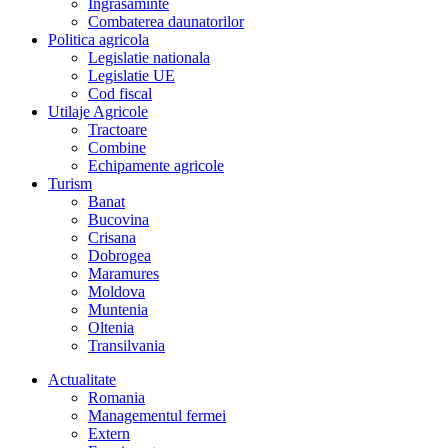
Îngrasaminte
Combaterea daunatorilor
Politica agricola
Legislatie nationala
Legislatie UE
Cod fiscal
Utilaje Agricole
Tractoare
Combine
Echipamente agricole
Turism
Banat
Bucovina
Crisana
Dobrogea
Maramures
Moldova
Muntenia
Oltenia
Transilvania
Actualitate
Romania
Managementul fermei
Extern