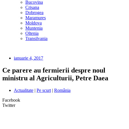
Bucovina
Crisana
Dobrogea
Maramures
Moldova
Muntenia
Oltenia
Transilvania
ianuarie 4, 2017
Ce parere au fermierii despre noul
ministru al Agriculturii, Petre Daea
Actualitate
|
Pe scurt
|
România
Facebook
Twitter