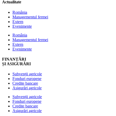
Actualitate
România
Managementul fermei
Extern
Evenimente
România
Managementul fermei
Extern
Evenimente
FINANȚĂRI
ȘI ASIGURĂRI
Subvenții agricole
Fonduri europene
Credite bancare
Asigurări agricole
Subvenții agricole
Fonduri europene
Credite bancare
Asigurări agricole