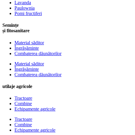
Lavanda
Paulownia
Pomi fructiferi
Semințe
și fitosanitare
Material săditor
Îngrășăminte
Combaterea dăunătorilor
Material săditor
Îngrășăminte
Combaterea dăunătorilor
utilaje agricole
Tractoare
Combine
Echipamente agricole
Tractoare
Combine
Echipamente agricole