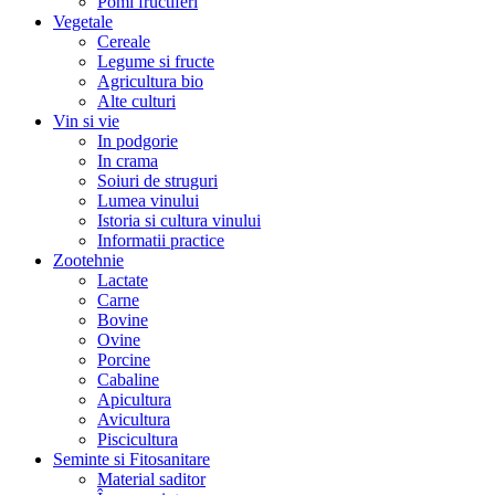
Pomi fructiferi
Vegetale
Cereale
Legume si fructe
Agricultura bio
Alte culturi
Vin si vie
In podgorie
In crama
Soiuri de struguri
Lumea vinului
Istoria si cultura vinului
Informatii practice
Zootehnie
Lactate
Carne
Bovine
Ovine
Porcine
Cabaline
Apicultura
Avicultura
Piscicultura
Seminte si Fitosanitare
Material saditor