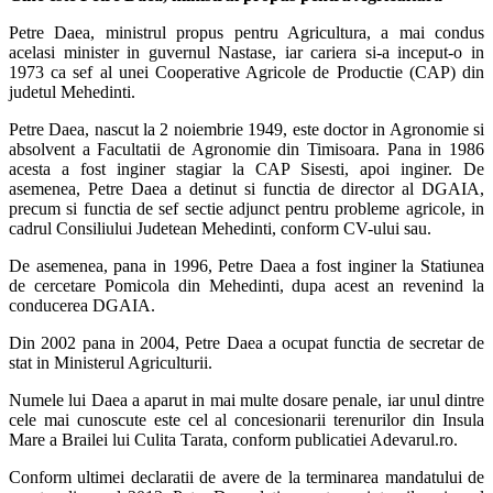
Petre Daea, ministrul propus pentru Agricultura, a mai condus
acelasi minister in guvernul Nastase, iar cariera si-a inceput-o in
1973 ca sef al unei Cooperative Agricole de Productie (CAP) din
judetul Mehedinti.
Petre Daea, nascut la 2 noiembrie 1949, este doctor in Agronomie si
absolvent a Facultatii de Agronomie din Timisoara. Pana in 1986
acesta a fost inginer stagiar la CAP Sisesti, apoi inginer. De
asemenea, Petre Daea a detinut si functia de director al DGAIA,
precum si functia de sef sectie adjunct pentru probleme agricole, in
cadrul Consiliului Judetean Mehedinti, conform CV-ului sau.
De asemenea, pana in 1996, Petre Daea a fost inginer la Statiunea
de cercetare Pomicola din Mehedinti, dupa acest an revenind la
conducerea DGAIA.
Din 2002 pana in 2004, Petre Daea a ocupat functia de secretar de
stat in Ministerul Agriculturii.
Numele lui Daea a aparut in mai multe dosare penale, iar unul dintre
cele mai cunoscute este cel al concesionarii terenurilor din Insula
Mare a Brailei lui Culita Tarata, conform publicatiei Adevarul.ro.
Conform ultimei declaratii de avere de la terminarea mandatului de