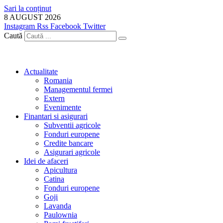
Sari la conținut
8 AUGUST 2026
Instagram
Rss
Facebook
Twitter
Caută
Actualitate
Romania
Managementul fermei
Extern
Evenimente
Finantari si asigurari
Subventii agricole
Fonduri europene
Credite bancare
Asigurari agricole
Idei de afaceri
Apicultura
Catina
Fonduri europene
Goji
Lavanda
Paulownia