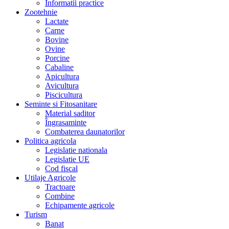
Informatii practice
Zootehnie
Lactate
Carne
Bovine
Ovine
Porcine
Cabaline
Apicultura
Avicultura
Piscicultura
Seminte si Fitosanitare
Material saditor
Îngrasaminte
Combaterea daunatorilor
Politica agricola
Legislatie nationala
Legislatie UE
Cod fiscal
Utilaje Agricole
Tractoare
Combine
Echipamente agricole
Turism
Banat