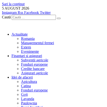
Sari la conținut
5 AUGUST 2026
Instagram
Rss
Facebook
Twitter
Caută
Actualitate
Romania
Managementul fermei
Extern
Evenimente
Finantari si asigurari
Subventii agricole
Fonduri europene
Credite bancare
Asigurari agricole
Idei de afaceri
Apicultura
Catina
Fonduri europene
Goji
Lavanda
Paulownia