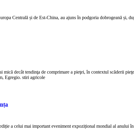
Europa Centrală și de Est-China, au ajuns în podgoria dobrogeană și, dup
 mică decât tendinţa de comprimare a pieţei, în contextul scăderii pieţ
, Egregio. stiri agricole
nța
 ediție a celui mai important eveniment expozițional mondial al anului în