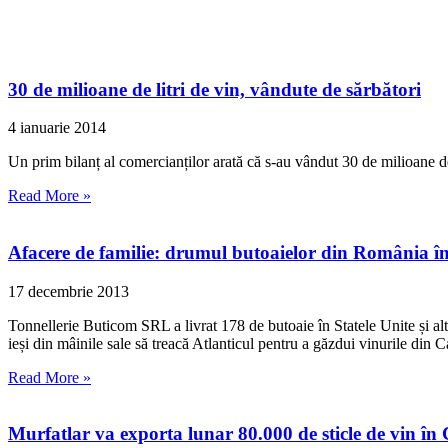
30 de milioane de litri de vin, vândute de sărbători
4 ianuarie 2014
Un prim bilanț al comercianților arată că s-au vândut 30 de milioane d
Read More »
Afacere de familie: drumul butoaielor din România î
17 decembrie 2013
Tonnellerie Buticom SRL a livrat 178 de butoaie în Statele Unite și alt
ieși din mâinile sale să treacă Atlanticul pentru a găzdui vinurile din C
Read More »
Murfatlar va exporta lunar 80.000 de sticle de vin în