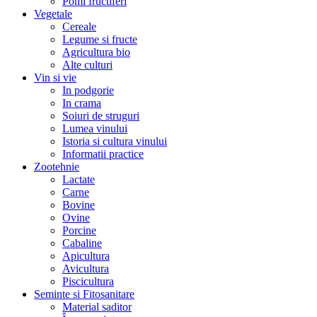
Pomi fructiferi
Vegetale
Cereale
Legume si fructe
Agricultura bio
Alte culturi
Vin si vie
In podgorie
In crama
Soiuri de struguri
Lumea vinului
Istoria si cultura vinului
Informatii practice
Zootehnie
Lactate
Carne
Bovine
Ovine
Porcine
Cabaline
Apicultura
Avicultura
Piscicultura
Seminte si Fitosanitare
Material saditor