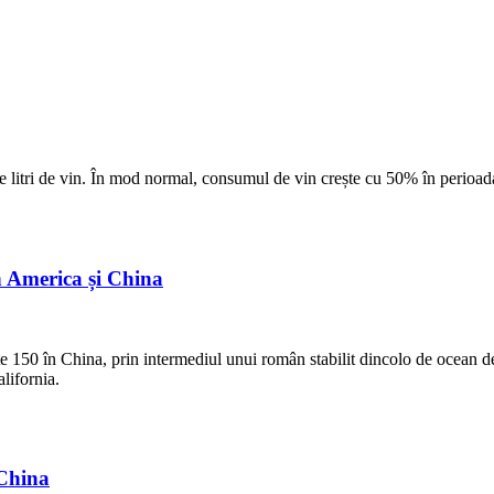
e litri de vin. În mod normal, consumul de vin crește cu 50% în perioada
n America și China
e 150 în China, prin intermediul unui român stabilit dincolo de ocean de
alifornia.
 China