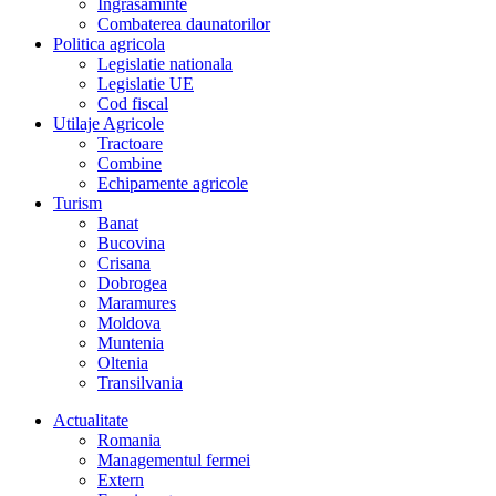
Îngrasaminte
Combaterea daunatorilor
Politica agricola
Legislatie nationala
Legislatie UE
Cod fiscal
Utilaje Agricole
Tractoare
Combine
Echipamente agricole
Turism
Banat
Bucovina
Crisana
Dobrogea
Maramures
Moldova
Muntenia
Oltenia
Transilvania
Actualitate
Romania
Managementul fermei
Extern