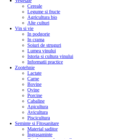
Vegetale
Cereale
Legume si fructe
Agricultura bio
Alte culturi
Vin si vie
In podgorie
In crama
Soiuri de struguri
Lumea vinului
Istoria si cultura vinului
Informatii practice
Zootehnie
Lactate
Carne
Bovine
Ovine
Porcine
Cabaline
Apicultura
Avicultura
Piscicultura
Seminte si Fitosanitare
Material saditor
Îngrasaminte