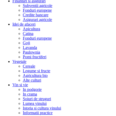
Finantari si asigurari
Subventii agricole
Fonduri europene
Credite bancare
Asigurari agricole
Idei de afaceri
Apicultura
Catina
Fonduri europene
Goji
Lavanda
Paulownia
Pomi fructiferi
Vegetale
Cereale
Legume si fructe
Agricultura bio
Alte culturi
Vin si vie
In podgorie
In crama
Soiuri de struguri
Lumea vinului
Istoria si cultura vinului
Informatii practice