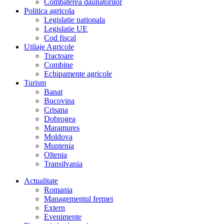
Combaterea daunatorilor
Politica agricola
Legislatie nationala
Legislatie UE
Cod fiscal
Utilaje Agricole
Tractoare
Combine
Echipamente agricole
Turism
Banat
Bucovina
Crisana
Dobrogea
Maramures
Moldova
Muntenia
Oltenia
Transilvania
Actualitate
Romania
Managementul fermei
Extern
Evenimente