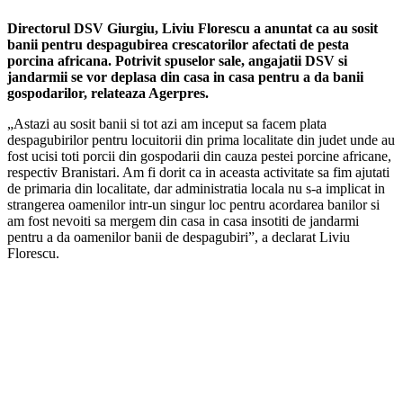
Directorul DSV Giurgiu, Liviu Florescu a anuntat ca au sosit
banii pentru despagubirea crescatorilor afectati de pesta
porcina africana. Potrivit spuselor sale, angajatii DSV si
jandarmii se vor deplasa din casa in casa pentru a da banii
gospodarilor, relateaza Agerpres.
„Astazi au sosit banii si tot azi am inceput sa facem plata
despagubirilor pentru locuitorii din prima localitate din judet unde au
fost ucisi toti porcii din gospodarii din cauza pestei porcine africane,
respectiv Branistari. Am fi dorit ca in aceasta activitate sa fim ajutati
de primaria din localitate, dar administratia locala nu s-a implicat in
strangerea oamenilor intr-un singur loc pentru acordarea banilor si
am fost nevoiti sa mergem din casa in casa insotiti de jandarmi
pentru a da oamenilor banii de despagubiri”, a declarat Liviu
Florescu.