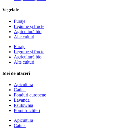
Vegetale
Furaje
Legume şi fructe
Agricultură bio
Alte culturi
Furaje
Legume şi fructe
Agricultură bio
Alte culturi
Idei de afaceri
Apicultura
Catina
Fonduri europene
Lavanda
Paulownia
Pomi fructiferi
Apicultura
Catina