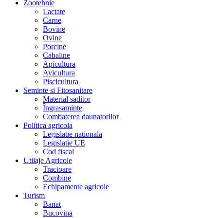
Zootehnie
Lactate
Carne
Bovine
Ovine
Porcine
Cabaline
Apicultura
Avicultura
Piscicultura
Seminte si Fitosanitare
Material saditor
Îngrasaminte
Combaterea daunatorilor
Politica agricola
Legislatie nationala
Legislatie UE
Cod fiscal
Utilaje Agricole
Tractoare
Combine
Echipamente agricole
Turism
Banat
Bucovina