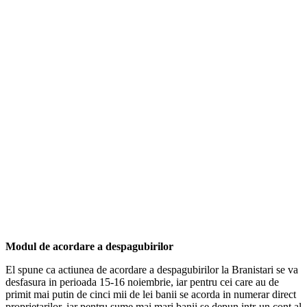
Modul de acordare a despagubirilor
El spune ca actiunea de acordare a despagubirilor la Branistari se va
desfasura in perioada 15-16 noiembrie, iar pentru cei care au de
primit mai putin de cinci mii de lei banii se acorda in numerar direct
proprietarilor, iar pentru sume mai mari banii se depun intr-un cont al