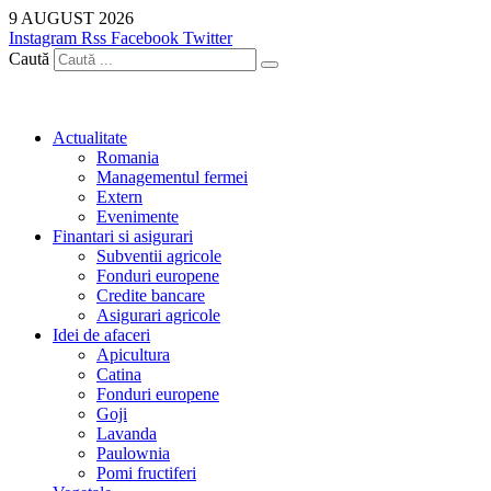
Sari
9 AUGUST 2026
la
Instagram
Rss
Facebook
Twitter
conținut
Caută
Actualitate
Romania
Managementul fermei
Extern
Evenimente
Finantari si asigurari
Subventii agricole
Fonduri europene
Credite bancare
Asigurari agricole
Idei de afaceri
Apicultura
Catina
Fonduri europene
Goji
Lavanda
Paulownia
Pomi fructiferi