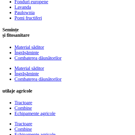
Fonduri europene
Lavanda
Paulownia
Pomi fructiferi
Semințe
și fitosanitare
Material săditor
Îngrășăminte
Combaterea dăunătorilor
Material săditor
Îngrășăminte
Combaterea dăunătorilor
utilaje agricole
Tractoare
Combine
Echipamente agricole
Tractoare
Combine
Echipamente agricole