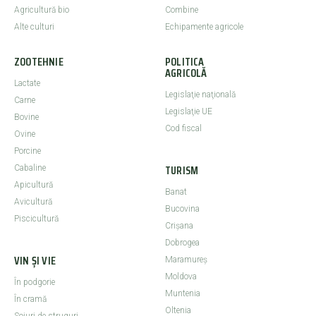
Agricultură bio
Combine
Alte culturi
Echipamente agricole
ZOOTEHNIE
POLITICA
AGRICOLĂ
Lactate
Legislaţie naţională
Carne
Legislaţie UE
Bovine
Cod fiscal
Ovine
Porcine
TURISM
Cabaline
Apicultură
Banat
Avicultură
Bucovina
Piscicultură
Crişana
Dobrogea
VIN ȘI VIE
Maramureş
Moldova
În podgorie
Muntenia
În cramă
Oltenia