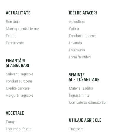
ACTUALITATE
IDEI DE AFACERI
România
Apicultura
Managementul fermei
Catina
Extern
Fonduri europene
Evenimente
Lavanda
Paulownia
Pomi fructiferi
FINANȚĂRI
ȘI ASIGURĂRI
SEMINȚE
Subvenții agricole
ȘI FITOSANITARE
Fonduri europene
Credite bancare
Material săditor
Asigurări agricole
Îngrășăminte
Combaterea dăunătorilor
VEGETALE
UTILAJE AGRICOLE
Furaje
Legume şi fructe
Tractoare