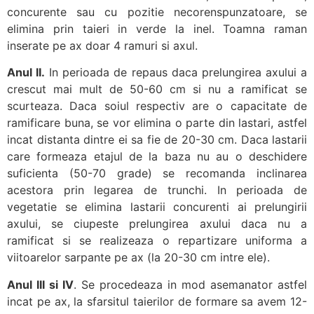
concurente sau cu pozitie necorenspunzatoare, se
elimina prin taieri in verde la inel. Toamna raman
inserate pe ax doar 4 ramuri si axul.
Anul II.
In perioada de repaus daca prelungirea axului a
crescut mai mult de 50-60 cm si nu a ramificat se
scurteaza. Daca soiul respectiv are o capacitate de
ramificare buna, se vor elimina o parte din lastari, astfel
incat distanta dintre ei sa fie de 20-30 cm. Daca lastarii
care formeaza etajul de la baza nu au o deschidere
suficienta (50-70 grade) se recomanda inclinarea
acestora prin legarea de trunchi. In perioada de
vegetatie se elimina lastarii concurenti ai prelungirii
axului, se ciupeste prelungirea axului daca nu a
ramificat si se realizeaza o repartizare uniforma a
viitoarelor sarpante pe ax (la 20-30 cm intre ele).
Anul III si IV
. Se procedeaza in mod asemanator astfel
incat pe ax, la sfarsitul taierilor de formare sa avem 12-