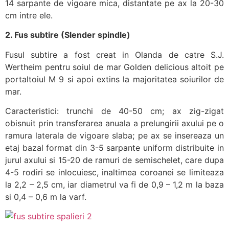
14 sarpante de vigoare mica, distantate pe ax la 20-30
cm intre ele.
2. Fus subtire (Slender spindle)
Fusul subtire a fost creat in Olanda de catre S.J.
Wertheim pentru soiul de mar Golden delicious altoit pe
portaltoiul M 9 si apoi extins la majoritatea soiurilor de
mar.
Caracteristici: trunchi de 40-50 cm; ax zig-zigat
obisnuit prin transferarea anuala a prelungirii axului pe o
ramura laterala de vigoare slaba; pe ax se insereaza un
etaj bazal format din 3-5 sarpante uniform distribuite in
jurul axului si 15-20 de ramuri de semischelet, care dupa
4-5 rodiri se inlocuiesc, inaltimea coroanei se limiteaza
la 2,2 – 2,5 cm, iar diametrul va fi de 0,9 – 1,2 m la baza
si 0,4 – 0,6 m la varf.