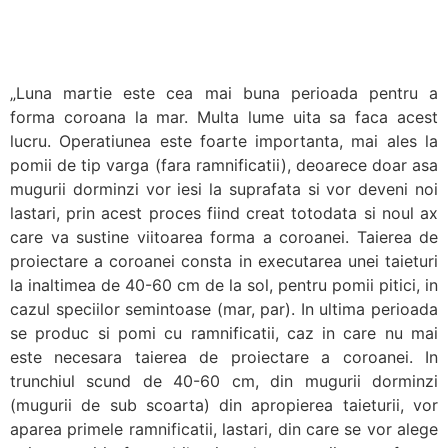
„Luna martie este cea mai buna perioada pentru a
forma coroana la mar. Multa lume uita sa faca acest
lucru. Operatiunea este foarte importanta, mai ales la
pomii de tip varga (fara ramnificatii), deoarece doar asa
mugurii dorminzi vor iesi la suprafata si vor deveni noi
lastari, prin acest proces fiind creat totodata si noul ax
care va sustine viitoarea forma a coroanei. Taierea de
proiectare a coroanei consta in executarea unei taieturi
la inaltimea de 40-60 cm de la sol, pentru pomii pitici, in
cazul speciilor semintoase (mar, par). In ultima perioada
se produc si pomi cu ramnificatii, caz in care nu mai
este necesara taierea de proiectare a coroanei. In
trunchiul scund de 40-60 cm, din mugurii dorminzi
(mugurii de sub scoarta) din apropierea taieturii, vor
aparea primele ramnificatii, lastari, din care se vor alege