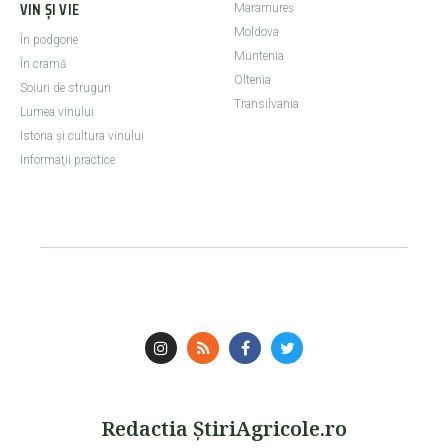
VIN ȘI VIE
Maramureş
Moldova
În podgorie
Muntenia
În cramă
Oltenia
Soiuri de struguri
Transilvania
Lumea vinului
Istoria şi cultura vinului
Informaţii practice
Redactia ŞtiriAgricole.ro