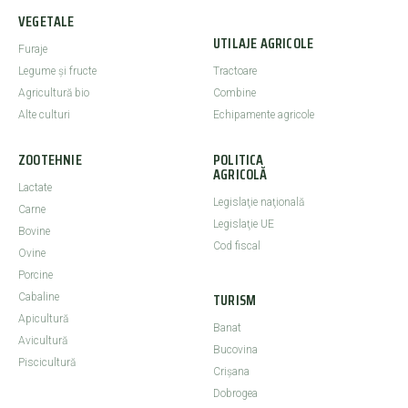
VEGETALE
UTILAJE AGRICOLE
Furaje
Legume şi fructe
Tractoare
Agricultură bio
Combine
Alte culturi
Echipamente agricole
ZOOTEHNIE
POLITICA
AGRICOLĂ
Lactate
Legislaţie naţională
Carne
Legislaţie UE
Bovine
Cod fiscal
Ovine
Porcine
TURISM
Cabaline
Apicultură
Banat
Avicultură
Bucovina
Piscicultură
Crişana
Dobrogea