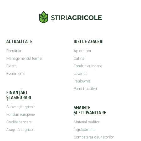
ACTUALITATE
IDEI DE AFACERI
România
Apicultura
Managementul fermei
Catina
Extern
Fonduri europene
Evenimente
Lavanda
Paulownia
Pomi fructiferi
FINANȚĂRI
ȘI ASIGURĂRI
SEMINȚE
Subvenții agricole
ȘI FITOSANITARE
Fonduri europene
Credite bancare
Material săditor
Asigurări agricole
Îngrășăminte
Combaterea dăunătorilor