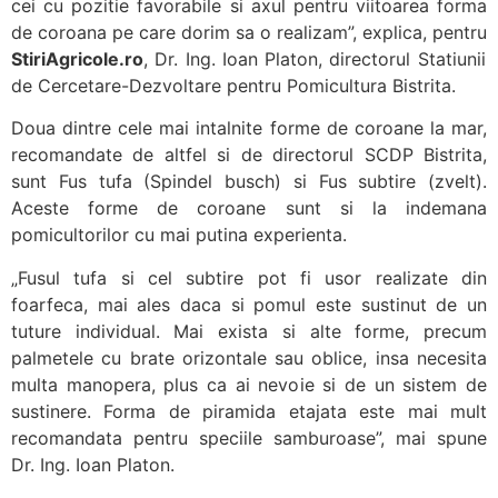
cei cu pozitie favorabile si axul pentru viitoarea forma
de coroana pe care dorim sa o realizam”, explica, pentru
StiriAgricole.ro
, Dr. Ing. Ioan Platon, directorul Statiunii
de Cercetare-Dezvoltare pentru Pomicultura Bistrita.
Doua dintre cele mai intalnite forme de coroane la mar,
recomandate de altfel si de directorul SCDP Bistrita,
sunt Fus tufa (Spindel busch) si Fus subtire (zvelt).
Aceste forme de coroane sunt si la indemana
pomicultorilor cu mai putina experienta.
„Fusul tufa si cel subtire pot fi usor realizate din
foarfeca, mai ales daca si pomul este sustinut de un
tuture individual. Mai exista si alte forme, precum
palmetele cu brate orizontale sau oblice, insa necesita
multa manopera, plus ca ai nevoie si de un sistem de
sustinere. Forma de piramida etajata este mai mult
recomandata pentru speciile samburoase”, mai spune
Dr. Ing. Ioan Platon.