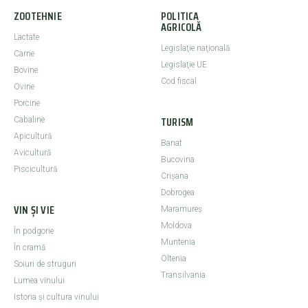
ZOOTEHNIE
POLITICA
AGRICOLĂ
Lactate
Legislaţie naţională
Carne
Legislaţie UE
Bovine
Cod fiscal
Ovine
Porcine
TURISM
Cabaline
Apicultură
Banat
Avicultură
Bucovina
Piscicultură
Crişana
Dobrogea
VIN ȘI VIE
Maramureş
Moldova
În podgorie
Muntenia
În cramă
Oltenia
Soiuri de struguri
Transilvania
Lumea vinului
Istoria şi cultura vinului