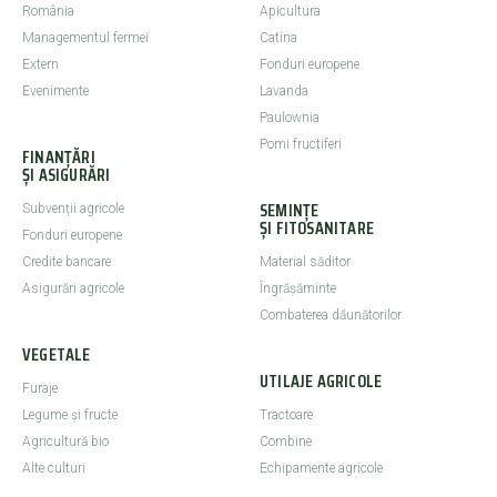
România
Apicultura
Managementul fermei
Catina
Extern
Fonduri europene
Evenimente
Lavanda
Paulownia
Pomi fructiferi
FINANȚĂRI
ȘI ASIGURĂRI
SEMINȚE
Subvenții agricole
ȘI FITOSANITARE
Fonduri europene
Credite bancare
Material săditor
Asigurări agricole
Îngrășăminte
Combaterea dăunătorilor
VEGETALE
UTILAJE AGRICOLE
Furaje
Legume şi fructe
Tractoare
Agricultură bio
Combine
Alte culturi
Echipamente agricole