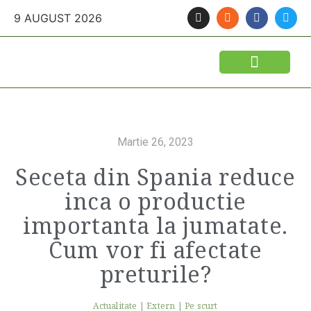
9 AUGUST 2026
FINANTARI SI ASIGURARI
IDEI DE AFACERI
SEMINTE SI FITOSANITARE
POLITICA AGRICOLA
UTILAJE AGRICOLE
Martie 26, 2023
Seceta din Spania reduce
inca o productie
importanta la jumatate.
Cum vor fi afectate
preturile?
Actualitate
|
Extern
|
Pe scurt