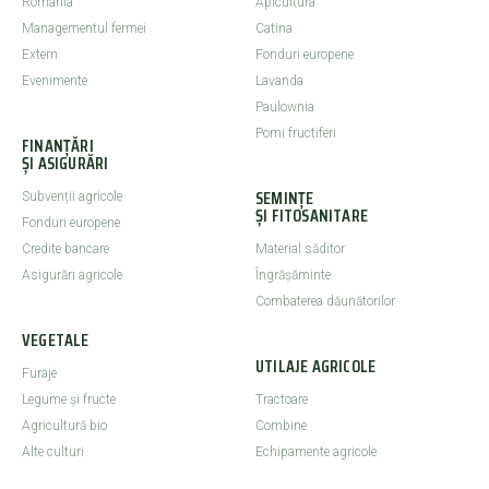
România
Apicultura
Managementul fermei
Catina
Extern
Fonduri europene
Evenimente
Lavanda
Paulownia
Pomi fructiferi
FINANȚĂRI
ȘI ASIGURĂRI
SEMINȚE
Subvenții agricole
ȘI FITOSANITARE
Fonduri europene
Credite bancare
Material săditor
Asigurări agricole
Îngrășăminte
Combaterea dăunătorilor
VEGETALE
UTILAJE AGRICOLE
Furaje
Legume şi fructe
Tractoare
Agricultură bio
Combine
Alte culturi
Echipamente agricole