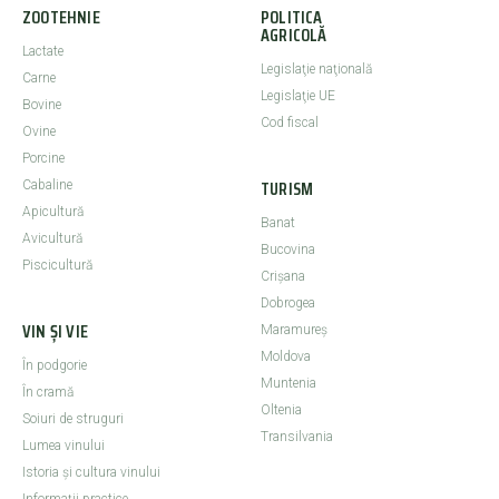
ZOOTEHNIE
POLITICA
AGRICOLĂ
Lactate
Legislaţie naţională
Carne
Legislaţie UE
Bovine
Cod fiscal
Ovine
Porcine
TURISM
Cabaline
Apicultură
Banat
Avicultură
Bucovina
Piscicultură
Crişana
Dobrogea
VIN ȘI VIE
Maramureş
Moldova
În podgorie
Muntenia
În cramă
Oltenia
Soiuri de struguri
Transilvania
Lumea vinului
Istoria şi cultura vinului
Informaţii practice