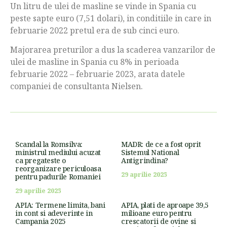
Un litru de ulei de masline se vinde in Spania cu
peste sapte euro (7,51 dolari), in conditiile in care in
februarie 2022 pretul era de sub cinci euro.
Majorarea preturilor a dus la scaderea vanzarilor de
ulei de masline in Spania cu 8% in perioada
februarie 2022 – februarie 2023, arata datele
companiei de consultanta Nielsen.
Scandal la Romsilva:
MADR: de ce a fost oprit
ministrul mediului acuzat
Sistemul National
ca pregateste o
Antigrindina?
reorganizare periculoasa
29 aprilie 2025
pentru padurile Romaniei
29 aprilie 2025
APIA: Termene limita, bani
APIA, plati de aproape 39,5
in cont si adeverinte in
milioane euro pentru
Campania 2025
crescatorii de ovine si