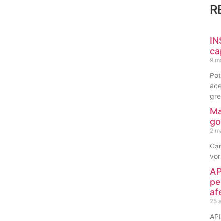
R
IN
ca
9 m
Pot
ace
gre
Ma
go
2 m
Can
vor
AP
pe
af
25 a
API