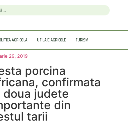
OLITICA AGRICOLA
UTILAJE AGRICOLE
TURISM
arie 29, 2019
esta porcina
fricana, confirmata
n doua judete
mportante din
estul tarii