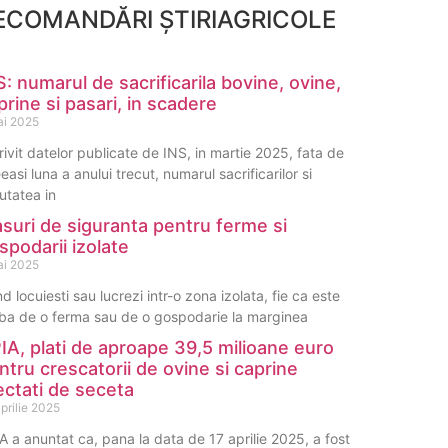
ECOMANDĂRI ȘTIRIAGRICOLE
S: numarul de sacrificarila bovine, ovine,
prine si pasari, in scadere
ai 2025
rivit datelor publicate de INS, in martie 2025, fata de
easi luna a anului trecut, numarul sacrificarilor si
utatea in
suri de siguranta pentru ferme si
spodarii izolate
ai 2025
d locuiesti sau lucrezi intr-o zona izolata, fie ca este
ba de o ferma sau de o gospodarie la marginea
IA, plati de aproape 39,5 milioane euro
ntru crescatorii de ovine si caprine
ectati de seceta
prilie 2025
A a anuntat ca, pana la data de 17 aprilie 2025, a fost