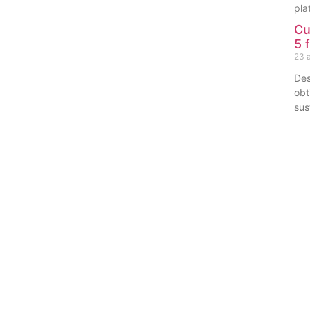
pla
Cu
5 
23 a
Des
obt
sus