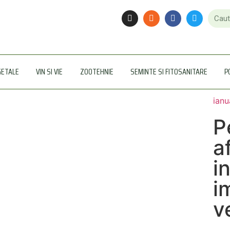
GETALE
VIN SI VIE
ZOOTEHNIE
SEMINTE SI FITOSANITARE
P
ianu
P
a
i
i
v