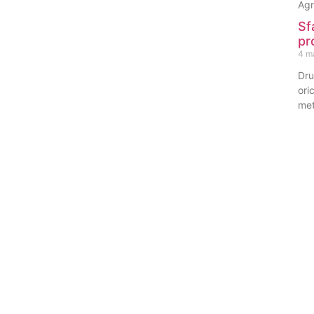
Agr
Sf
pr
4 m
Dru
ori
met