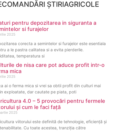
ECOMANDĂRI ȘTIRIAGRICOLE
aturi pentru depozitarea in siguranta a
mintelor si furajelor
rilie 2025
ozitarea corecta a semintelor si furajelor este esentiala
tru a le pastra calitatea si a evita pierderile.
ditatea, temperatura si
lturile de nisa care pot aduce profit intr-o
rma mica
rilie 2025
a ai o ferma mica si vrei sa obtii profit din culturi mai
in exploatate, dar cautate pe piata, poti
ricultura 4.0 – 5 provocări pentru fermele
itorului și cum le faci față
martie 2025
icultura viitorului este definită de tehnologie, eficiență și
tenabilitate. Cu toate acestea, tranziția către