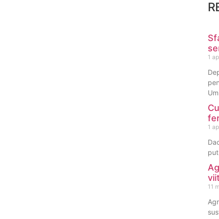
R
Sf
se
1 ap
Dep
pen
Umi
Cu
fe
1 ap
Dac
put
Ag
vi
11 
Agr
sus