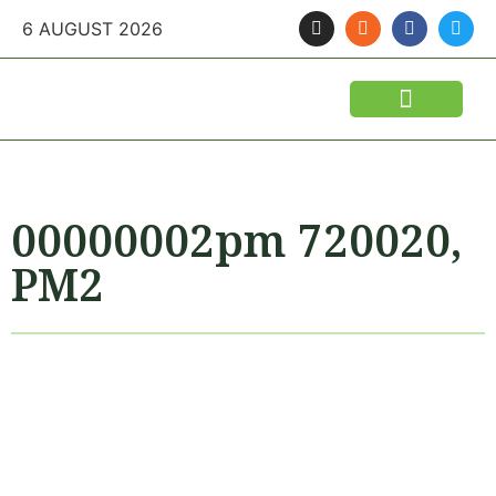
6 AUGUST 2026
FINANTARI SI ASIGURARI
IDEI DE AFACERI
SEMINTE SI FITOSANITARE
POLITICA AGRICOLA
UTILAJE AGRICOLE
00000002pm 720020,
PM2