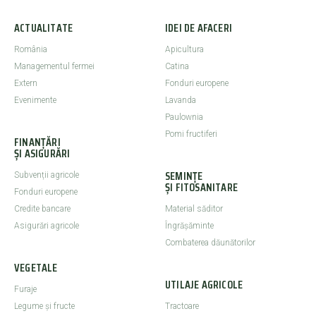
ACTUALITATE
IDEI DE AFACERI
România
Apicultura
Managementul fermei
Catina
Extern
Fonduri europene
Evenimente
Lavanda
Paulownia
Pomi fructiferi
FINANȚĂRI
ȘI ASIGURĂRI
SEMINȚE
Subvenții agricole
ȘI FITOSANITARE
Fonduri europene
Credite bancare
Material săditor
Asigurări agricole
Îngrășăminte
Combaterea dăunătorilor
VEGETALE
UTILAJE AGRICOLE
Furaje
Legume şi fructe
Tractoare