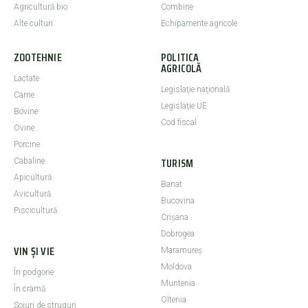
Agricultură bio
Combine
Alte culturi
Echipamente agricole
ZOOTEHNIE
POLITICA
AGRICOLĂ
Lactate
Legislaţie naţională
Carne
Legislaţie UE
Bovine
Cod fiscal
Ovine
Porcine
TURISM
Cabaline
Apicultură
Banat
Avicultură
Bucovina
Piscicultură
Crişana
Dobrogea
VIN ȘI VIE
Maramureş
Moldova
În podgorie
Muntenia
În cramă
Oltenia
Soiuri de struguri