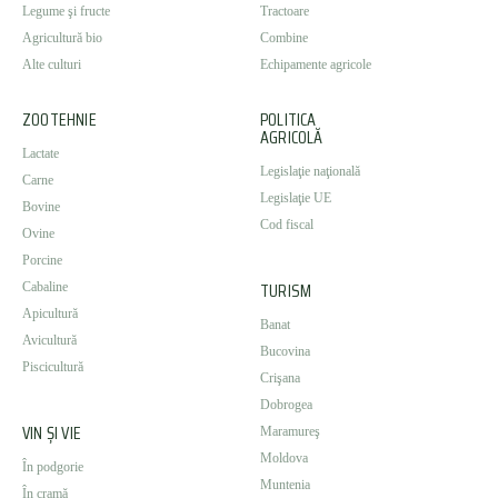
Legume şi fructe
Tractoare
Agricultură bio
Combine
Alte culturi
Echipamente agricole
ZOOTEHNIE
POLITICA
AGRICOLĂ
Lactate
Legislaţie naţională
Carne
Legislaţie UE
Bovine
Cod fiscal
Ovine
Porcine
TURISM
Cabaline
Apicultură
Banat
Avicultură
Bucovina
Piscicultură
Crişana
Dobrogea
VIN ȘI VIE
Maramureş
Moldova
În podgorie
Muntenia
În cramă