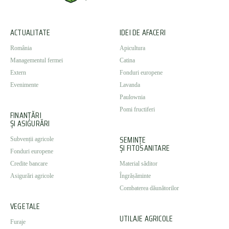
ACTUALITATE
IDEI DE AFACERI
România
Apicultura
Managementul fermei
Catina
Extern
Fonduri europene
Evenimente
Lavanda
Paulownia
Pomi fructiferi
FINANȚĂRI
ȘI ASIGURĂRI
SEMINȚE
Subvenții agricole
ȘI FITOSANITARE
Fonduri europene
Credite bancare
Material săditor
Asigurări agricole
Îngrășăminte
Combaterea dăunătorilor
VEGETALE
UTILAJE AGRICOLE
Furaje