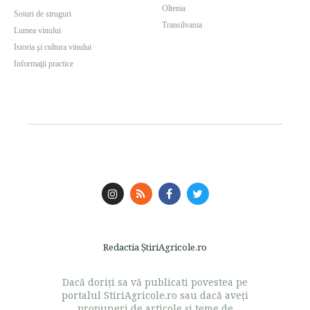
Oltenia
Soiuri de struguri
Transilvania
Lumea vinului
Istoria şi cultura vinului
Informaţii practice
Redactia ŞtiriAgricole.ro
Dacă doriţi sa vă publicati povestea pe
portalul StiriAgricole.ro sau dacă aveţi
propuneri de articole şi teme de