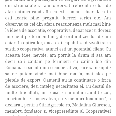
din strainatate si am observat reticenta celor de
afara atunci cand afla ca esti roman, chiar daca tu
esti foarte bine pregatit, lucrezi serios etc. Am
observat ca cei din afara reactioneaza mult mai bine
la ideea de asociatie, cooperativa, deoarece isi doresc
un client pe termen lung, de ordinul zecilor de ani
chiar. In optica lor, daca esti capabil sa dezvolti si sa
sustii o cooperativa, atunci esti un potential client. Cu
aceasta idee, nevoie, am pornit la drum si asa am
decis sa-i cautam pe fermierii cu catina bio din
Romania si sa infiitam o cooperativa, care sa ne ajute
sa ne putem vinde mai bine marfa, mai ales pe
pietele de export. Oamenii au in continuare o frica
de asociere, desi inteleg necesitatea ei. Cu destul de
multe dificultati, am reusit sa infiintam anul trecut,
in octombrie cooperativa, cu 5 membri fondatori”, a
declarat, pentru StiriAgricole.ro, Madalina Giurescu,
membru fondator si vicepresedinte al Cooperativei