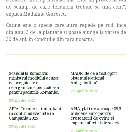
de scump, de care fermierii trebuie sa tina cont”,
explica Madalina Giurescu.
Catina este o specie care intra repede pe rod, inca
din anul 3 de la plantare si poate ajunge la varsta de
30 de ani, in conditiile din tara noastra.
Scandal la Romsilva:
MADR: de ce a fost oprit
ministrul mediului acuzat
Sistemul National
ca pregateste o
Antigrindina?
reorganizare periculoasa
29 aprilie 2025
pentru padurile Romaniei
29 aprilie 2025
APIA: Termene limita, bani
APIA, plati de aproape 39,5
in cont si adeverinte in
milioane euro pentru
Campania 2025
crescatorii de ovine si
caprine afectati de seceta
29 aprilie 2025
25 aprilie 2025