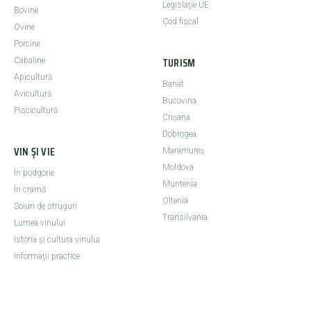
Legislaţie UE
Bovine
Cod fiscal
Ovine
Porcine
TURISM
Cabaline
Apicultură
Banat
Avicultură
Bucovina
Piscicultură
Crişana
Dobrogea
VIN ȘI VIE
Maramureş
Moldova
În podgorie
Muntenia
În cramă
Oltenia
Soiuri de struguri
Transilvania
Lumea vinului
Istoria şi cultura vinului
Informaţii practice