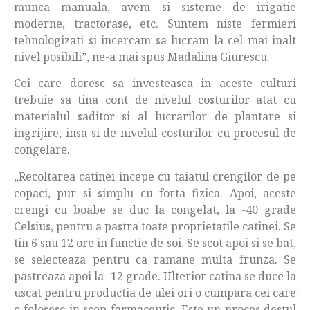
munca manuala, avem si sisteme de irigatie
moderne, tractorase, etc. Suntem niste fermieri
tehnologizati si incercam sa lucram la cel mai inalt
nivel posibili”, ne-a mai spus Madalina Giurescu.
Cei care doresc sa investeasca in aceste culturi
trebuie sa tina cont de nivelul costurilor atat cu
materialul saditor si al lucrarilor de plantare si
ingrijire, insa si de nivelul costurilor cu procesul de
congelare.
„Recoltarea catinei incepe cu taiatul crengilor de pe
copaci, pur si simplu cu forta fizica. Apoi, aceste
crengi cu boabe se duc la congelat, la -40 grade
Celsius, pentru a pastra toate proprietatile catinei. Se
tin 6 sau 12 ore in functie de soi. Se scot apoi si se bat,
se selecteaza pentru ca ramane multa frunza. Se
pastreaza apoi la -12 grade. Ulterior catina se duce la
uscat pentru productia de ulei ori o cumpara cei care
o folosesc in scop farmaceutic. Este un proces destul