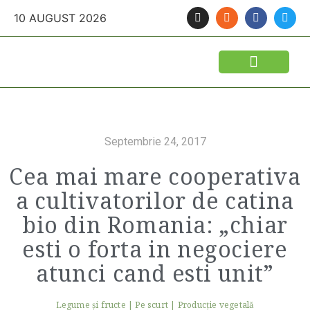
10 AUGUST 2026
FINANTARI SI ASIGURARI
IDEI DE AFACERI
SEMINTE SI FITOSANITARE
POLITICA AGRICOLA
UTILAJE AGRICOLE
Septembrie 24, 2017
Cea mai mare cooperativa
a cultivatorilor de catina
bio din Romania: „chiar
esti o forta in negociere
atunci cand esti unit”
Legume şi fructe
|
Pe scurt
|
Producție vegetală