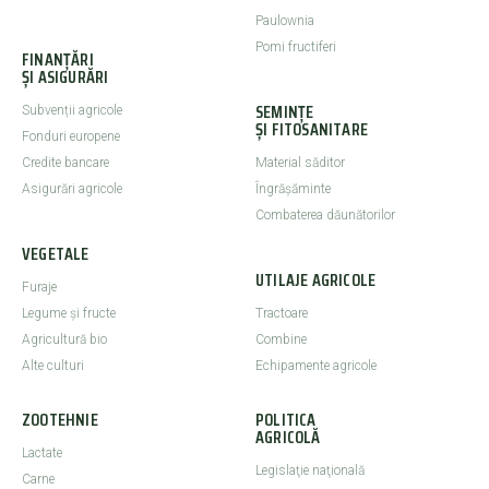
Paulownia
Pomi fructiferi
FINANȚĂRI
ȘI ASIGURĂRI
SEMINȚE
Subvenții agricole
ȘI FITOSANITARE
Fonduri europene
Credite bancare
Material săditor
Asigurări agricole
Îngrășăminte
Combaterea dăunătorilor
VEGETALE
UTILAJE AGRICOLE
Furaje
Legume şi fructe
Tractoare
Agricultură bio
Combine
Alte culturi
Echipamente agricole
ZOOTEHNIE
POLITICA
AGRICOLĂ
Lactate
Legislaţie naţională
Carne