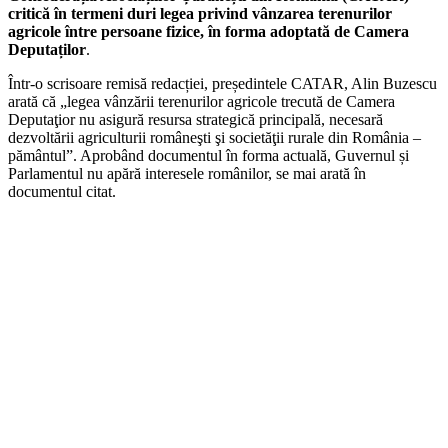
critică în termeni duri legea privind vânzarea terenurilor
agricole între persoane fizice, în forma adoptată de Camera
Deputa
ților
.
Într-o scrisoare remisă redacției, președintele CATAR, Alin Buzescu
arată că „legea vânzării terenurilor agricole trecută de Camera
Deputaţior nu asigură resursa strategică principală, necesară
dezvoltării agriculturii româneşti şi societăţii rurale din România –
pământul”. Aprobând documentul în forma actuală, Guvernul și
Parlamentul nu apără interesele românilor, se mai arată în
documentul citat.