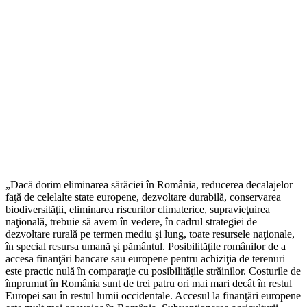
„Dacă dorim eliminarea sărăciei în România, reducerea decalajelor
faţă de celelalte state europene, dezvoltare durabilă, conservarea
biodiversităţii, eliminarea riscurilor climaterice, supravieţuirea
naţională, trebuie să avem în vedere, în cadrul strategiei de
dezvoltare rurală pe termen mediu şi lung, toate resursele naţionale,
în special resursa umană şi pământul. Posibilităţile românilor de a
accesa finanţări bancare sau europene pentru achiziţia de terenuri
este practic nulă în comparaţie cu posibilităţile străinilor. Costurile de
împrumut în România sunt de trei patru ori mai mari decât în restul
Europei sau în restul lumii occidentale. Accesul la finanţări europene