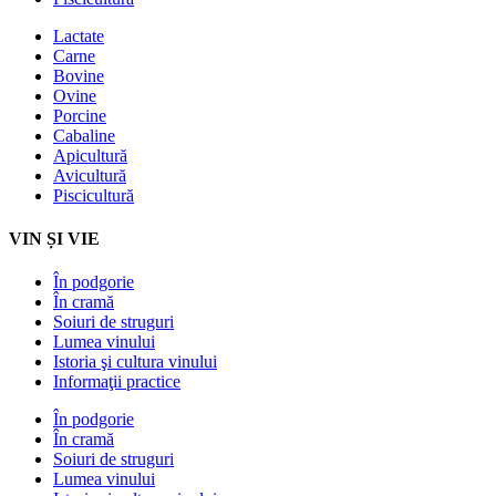
Lactate
Carne
Bovine
Ovine
Porcine
Cabaline
Apicultură
Avicultură
Piscicultură
VIN ȘI VIE
În podgorie
În cramă
Soiuri de struguri
Lumea vinului
Istoria şi cultura vinului
Informaţii practice
În podgorie
În cramă
Soiuri de struguri
Lumea vinului