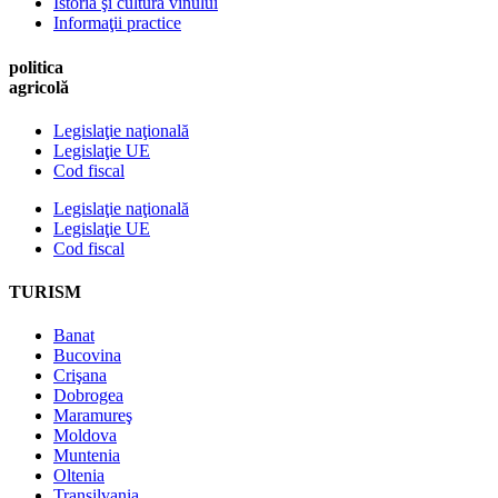
Istoria şi cultura vinului
Informaţii practice
politica
agricolă
Legislaţie naţională
Legislaţie UE
Cod fiscal
Legislaţie naţională
Legislaţie UE
Cod fiscal
TURISM
Banat
Bucovina
Crişana
Dobrogea
Maramureş
Moldova
Muntenia
Oltenia
Transilvania