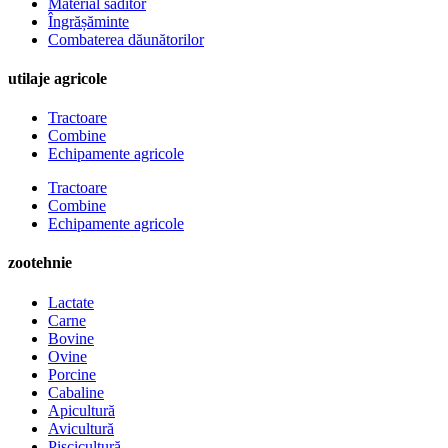
Material săditor
Îngrășăminte
Combaterea dăunătorilor
utilaje agricole
Tractoare
Combine
Echipamente agricole
Tractoare
Combine
Echipamente agricole
zootehnie
Lactate
Carne
Bovine
Ovine
Porcine
Cabaline
Apicultură
Avicultură
Piscicultură