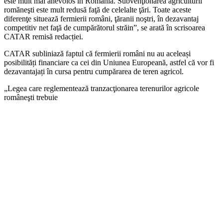
este mult mai anevoios în România. Subvenţionarea agriculturii
romăneşti este mult redusă faţă de celelalte ţări. Toate aceste
diferenţe situează fermierii români, ţăranii noştri, în dezavantaj
competitiv net faţă de cumpărătorul străin”, se arată în scrisoarea
CATAR remisă redacției.
CATAR subliniază faptul că fermierii români nu au aceleași
posibilități financiare ca cei din Uniunea Europeană, astfel că vor fi
dezavantajați în cursa pentru cumpărarea de teren agricol.
„Legea care reglementează tranzacţionarea terenurilor agricole
româneşti trebuie