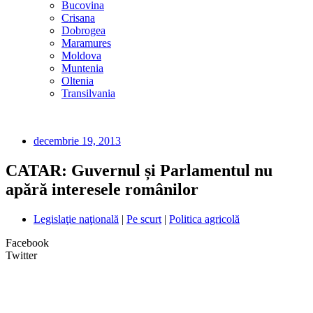
Bucovina
Crisana
Dobrogea
Maramures
Moldova
Muntenia
Oltenia
Transilvania
decembrie 19, 2013
CATAR: Guvernul și Parlamentul nu
apără interesele românilor
Legislaţie naţională
|
Pe scurt
|
Politica agricolă
Facebook
Twitter