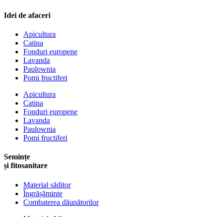
Idei de afaceri
Apicultura
Catina
Fonduri europene
Lavanda
Paulownia
Pomi fructiferi
Apicultura
Catina
Fonduri europene
Lavanda
Paulownia
Pomi fructiferi
Semințe
și fitosanitare
Material săditor
Îngrășăminte
Combaterea dăunătorilor