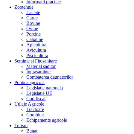
Informatii practice
Zootehnie
Lactate
Carne
Bovine
Ovine
Porcine
Cabaline
Apicultura
Avicultura
Piscicultura
Seminte si Fitosanitare
Material saditor
Îngrasaminte
Combaterea daunatorilor
Politica agricola
Legislatie nationala
Legislatie UE
Cod fiscal
Utilaje Agricole
Tractoare
Combine
Echipamente agricole
Turism
Banat