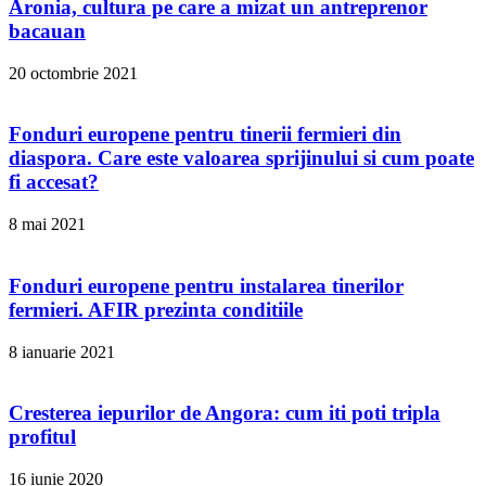
Aronia, cultura pe care a mizat un antreprenor
bacauan
20 octombrie 2021
Fonduri europene pentru tinerii fermieri din
diaspora. Care este valoarea sprijinului si cum poate
fi accesat?
8 mai 2021
Fonduri europene pentru instalarea tinerilor
fermieri. AFIR prezinta conditiile
8 ianuarie 2021
Cresterea iepurilor de Angora: cum iti poti tripla
profitul
16 iunie 2020