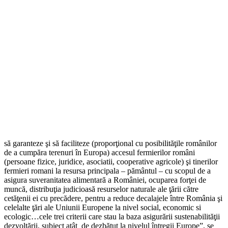
să garanteze şi să faciliteze (proporţional cu posibilităţile românilor
de a cumpăra terenuri în Europa) accesul fermierilor români
(persoane fizice, juridice, asociatii, cooperative agricole) şi tinerilor
fermieri romani la resursa principala – pământul – cu scopul de a
asigura suveranitatea alimentară a României, ocuparea forţei de
muncă, distribuţia judicioasă resurselor naturale ale ţării către
cetăţenii ei cu precădere, pentru a reduce decalajele între România şi
celelalte ţări ale Uniunii Europene la nivel social, economic si
ecologic…cele trei criterii care stau la baza asigurării sustenabilităţii
dezvoltării, subiect atât de dezbătut la nivelul întregii Europe”, se