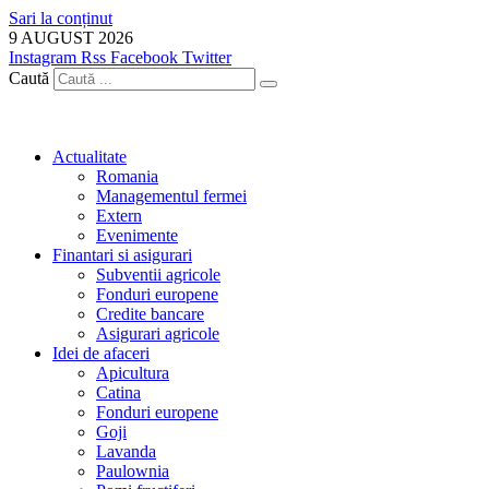
Sari la conținut
9 AUGUST 2026
Instagram
Rss
Facebook
Twitter
Caută
Actualitate
Romania
Managementul fermei
Extern
Evenimente
Finantari si asigurari
Subventii agricole
Fonduri europene
Credite bancare
Asigurari agricole
Idei de afaceri
Apicultura
Catina
Fonduri europene
Goji
Lavanda
Paulownia