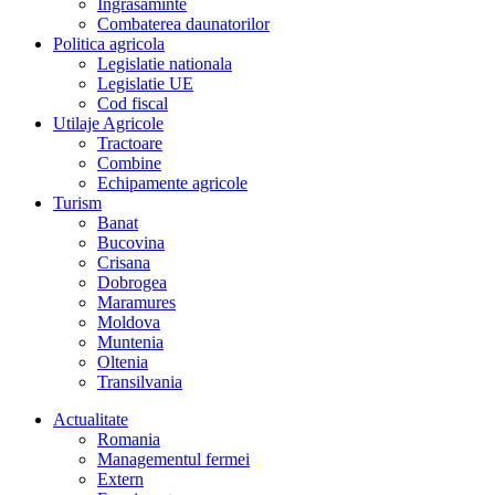
Îngrasaminte
Combaterea daunatorilor
Politica agricola
Legislatie nationala
Legislatie UE
Cod fiscal
Utilaje Agricole
Tractoare
Combine
Echipamente agricole
Turism
Banat
Bucovina
Crisana
Dobrogea
Maramures
Moldova
Muntenia
Oltenia
Transilvania
Actualitate
Romania
Managementul fermei
Extern