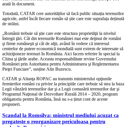
arată în document.
Totodată, CATAR cere autorităților să facă public situația terenurilor
agricole, astfel încât fiecare român să știe care este suprafața deținută
de străini.
„Românii trebuie să ştie care este structura proprietăţii la nivelul
întregii ţări. Cât din terenurile României mai este deţinut de români
şi firme româneşti şi cât de alţii, având în vedere că interesul
centrelor de putere economică mondială sunt extrem de interesate să
achiziţioneze terenuri în România. Aici facem referire în special la
China şi ţările arabe. Aceasta responsabilitate revine Guvernului
României prin Autoritatea pentru Administrarea şi Reglementarea
Pieţei Funciare”, susține Alin Buzescu.
CATAR şi Alianţa ROPAC au transmis ministerului opţiunile
fermierilor români cu privire la principiile care trebuie să stea la baza
Legii vânzării terenurilor dar şi a Legii comasării terenurilor dar şi
Programul Naţional de Dezvoltare Rurală 2014 – 2020, program
obligatoriu pentru România, însă nu s-a ținut cont de aceste
propuneri.
Scandal la Romsilva: ministrul mediului acuzat ca
pregateste o reorganizare periculoasa pentru