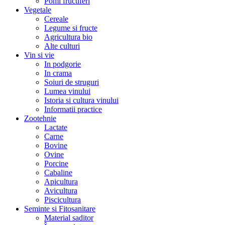
Pomi fructiferi
Vegetale
Cereale
Legume si fructe
Agricultura bio
Alte culturi
Vin si vie
In podgorie
In crama
Soiuri de struguri
Lumea vinului
Istoria si cultura vinului
Informatii practice
Zootehnie
Lactate
Carne
Bovine
Ovine
Porcine
Cabaline
Apicultura
Avicultura
Piscicultura
Seminte si Fitosanitare
Material saditor