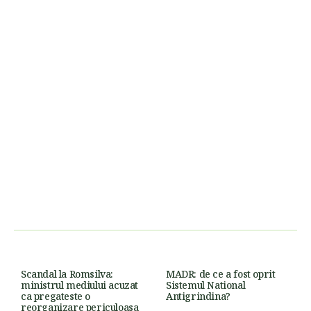
Scandal la Romsilva:
MADR: de ce a fost oprit
ministrul mediului acuzat
Sistemul National
ca pregateste o
Antigrindina?
reorganizare periculoasa