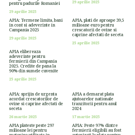
29 aprilie 2025
pentru padurile Romaniei
29 aprilie 2025
APIA: Termene limita, bani
APIA, plati de aproape 39,5
in cont si adeverinte in
milioane euro pentru
Campania 2025
crescatorii de ovine si
caprine afectati de seceta
29 aprilie 2025
25 aprilie 2025
APIA elibereaza
adeverinte pentru
fermierii din Campania
2025. Credite de pana la
90% din sumele cuvenite
25 aprilie 2025
APIA: sprijin de urgenta
APIA a demarat plata
acordat crescatorilor de
ajutoarelor nationale
ovine si caprine afectati de
tranzitorii pentru anul
seceta
2024
26 martie 2025
17 martie 2025
APIA plateste peste 297
APIA: Peste 97% dintre
milioane lei pentru
fermierii eligibili au fost
motorina utilizata in
autorizati la plata pentru