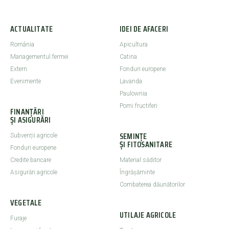
ACTUALITATE
IDEI DE AFACERI
România
Apicultura
Managementul fermei
Catina
Extern
Fonduri europene
Evenimente
Lavanda
Paulownia
Pomi fructiferi
FINANȚĂRI
ȘI ASIGURĂRI
SEMINȚE
Subvenții agricole
ȘI FITOSANITARE
Fonduri europene
Credite bancare
Material săditor
Asigurări agricole
Îngrășăminte
Combaterea dăunătorilor
VEGETALE
UTILAJE AGRICOLE
Furaje