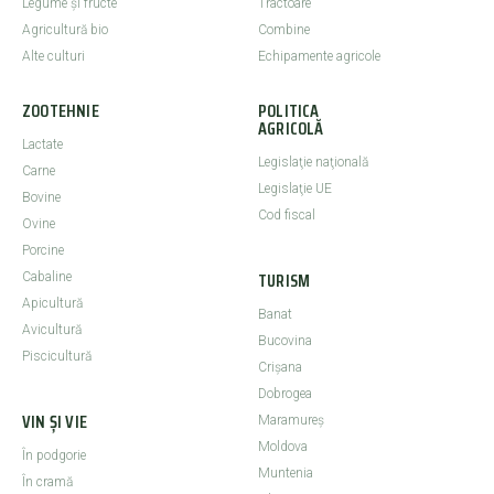
Legume şi fructe
Tractoare
Agricultură bio
Combine
Alte culturi
Echipamente agricole
ZOOTEHNIE
POLITICA
AGRICOLĂ
Lactate
Legislaţie naţională
Carne
Legislaţie UE
Bovine
Cod fiscal
Ovine
Porcine
TURISM
Cabaline
Apicultură
Banat
Avicultură
Bucovina
Piscicultură
Crişana
Dobrogea
VIN ȘI VIE
Maramureş
Moldova
În podgorie
Muntenia
În cramă