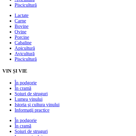
Piscicultură
Lactate
Carne
Bovine
Ovine
Porcine
Cabaline
Apicultură
Avicultură
Piscicultură
VIN ȘI VIE
În podgorie
În cramă
Soiuri de struguri
Lumea vinului
Istoria şi cultura vinului
Informaţii practice
În podgorie
În cramă
Soiuri de struguri