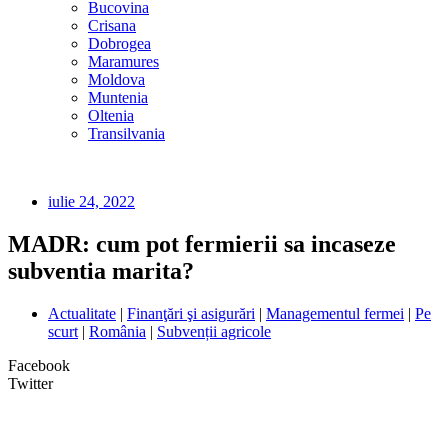
Bucovina
Crisana
Dobrogea
Maramures
Moldova
Muntenia
Oltenia
Transilvania
iulie 24, 2022
MADR: cum pot fermierii sa incaseze
subventia marita?
Actualitate
|
Finanţări şi asigurări
|
Managementul fermei
|
Pe
scurt
|
România
|
Subvenții agricole
Facebook
Twitter