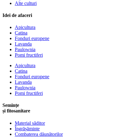
Alte culturi
Idei de afaceri
Apicultura
Catina
Fonduri europene
Lavanda
Paulownia
Pomi fructiferi
Apicultura
Catina
Fonduri europene
Lavanda
Paulownia
Pomi fructiferi
Semințe
și fitosanitare
Material săditor
Îngrășăminte
Combaterea dăunătorilor