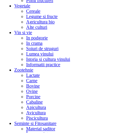
Pomi fructiferi
Vegetale
Cereale
Legume si fructe
Agricultura bio
Alte culturi
Vin si vie
In podgorie
In crama
Soiuri de struguri
Lumea vinului
Istoria si cultura vinului
Informatii practice
Zootehnie
Lactate
Carne
Bovine
Ovine
Porcine
Cabaline
Apicultura
Avicultura
Piscicultura
Seminte si Fitosanitare
Material saditor