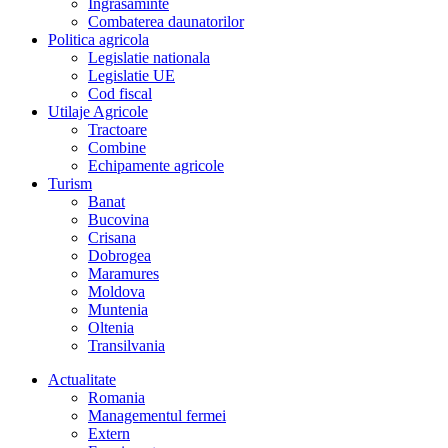
Îngrasaminte
Combaterea daunatorilor
Politica agricola
Legislatie nationala
Legislatie UE
Cod fiscal
Utilaje Agricole
Tractoare
Combine
Echipamente agricole
Turism
Banat
Bucovina
Crisana
Dobrogea
Maramures
Moldova
Muntenia
Oltenia
Transilvania
Actualitate
Romania
Managementul fermei
Extern