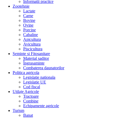
Informatii practice
Zootehnie
Lactate
Carne
Bovine
Ovine
Porcine
Cabaline
Apicultura
Avicultura
Piscicultura
Seminte si Fitosanitare
Material saditor
Îngrasaminte
Combaterea daunatorilor
Politica agricola
Legislatie nationala
Legislatie UE
Cod fiscal
Utilaje Agricole
Tractoare
Combine
Echipamente agricole
Turism
Banat