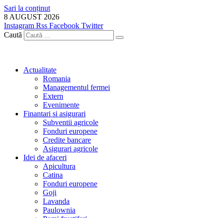
Sari la conținut
8 AUGUST 2026
Instagram
Rss
Facebook
Twitter
Caută
Actualitate
Romania
Managementul fermei
Extern
Evenimente
Finantari si asigurari
Subventii agricole
Fonduri europene
Credite bancare
Asigurari agricole
Idei de afaceri
Apicultura
Catina
Fonduri europene
Goji
Lavanda
Paulownia