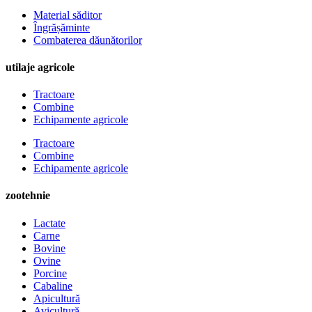
Material săditor
Îngrășăminte
Combaterea dăunătorilor
utilaje agricole
Tractoare
Combine
Echipamente agricole
Tractoare
Combine
Echipamente agricole
zootehnie
Lactate
Carne
Bovine
Ovine
Porcine
Cabaline
Apicultură
Avicultură