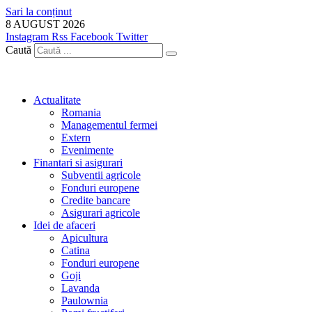
Sari la conținut
8 AUGUST 2026
Instagram
Rss
Facebook
Twitter
Caută
Actualitate
Romania
Managementul fermei
Extern
Evenimente
Finantari si asigurari
Subventii agricole
Fonduri europene
Credite bancare
Asigurari agricole
Idei de afaceri
Apicultura
Catina
Fonduri europene
Goji
Lavanda
Paulownia