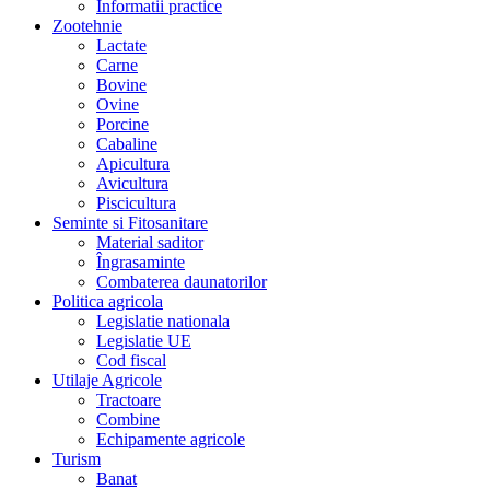
Informatii practice
Zootehnie
Lactate
Carne
Bovine
Ovine
Porcine
Cabaline
Apicultura
Avicultura
Piscicultura
Seminte si Fitosanitare
Material saditor
Îngrasaminte
Combaterea daunatorilor
Politica agricola
Legislatie nationala
Legislatie UE
Cod fiscal
Utilaje Agricole
Tractoare
Combine
Echipamente agricole
Turism
Banat