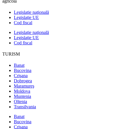
agricolă
Legislaţie naţională
Legislaţie UE
Cod fiscal
Legislaţie naţională
Legislaţie UE
Cod fiscal
TURISM
Banat
Bucovina
Crişana
Dobrogea
Maramureş
Moldova
Muntenia
Oltenia
Transilvania
Banat
Bucovina
Crişana