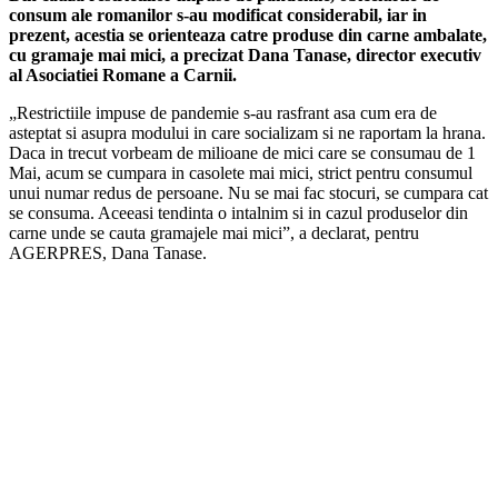
consum ale romanilor s-au modificat considerabil, iar in
prezent, acestia se orienteaza catre produse din carne ambalate,
cu gramaje mai mici, a precizat Dana Tanase, director executiv
al Asociatiei Romane a Carnii.
„Restrictiile impuse de pandemie s-au rasfrant asa cum era de
asteptat si asupra modului in care socializam si ne raportam la hrana.
Daca in trecut vorbeam de milioane de mici care se consumau de 1
Mai, acum se cumpara in casolete mai mici, strict pentru consumul
unui numar redus de persoane. Nu se mai fac stocuri, se cumpara cat
se consuma. Aceeasi tendinta o intalnim si in cazul produselor din
carne unde se cauta gramajele mai mici”, a declarat, pentru
AGERPRES, Dana Tanase.