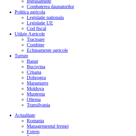
Îngrasaminte
Combaterea daunatorilor
Politica agricola
Legislatie nationala
Legislatie UE
Cod fiscal
Utilaje Agricole
Tractoare
Combine
Echipamente agricole
Turism
Banat
Bucovina
Crisana
Dobrogea
Maramures
Moldova
Muntenia
Oltenia
Transilvania
Actualitate
Romania
Managementul fermei
Extern