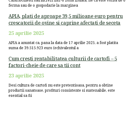
Cand locuiesti sau lucrezi intr-o zona izolata, fie ca este vorba de o
ferma sau de o gospodarie la marginea
APIA, plati de aproape 39,5 milioane euro pentru
crescatorii de ovine si caprine afectati de seceta
25 aprilie 2025
APIA a anuntat ca, pana la data de 17 aprilie 2025, a fost platita
suma de 39.515.923 euro (echivalentul a
Cum cresti rentabilitatea culturii de cartofi – 5
factori-cheie de care sa tii cont
23 aprilie 2025
Desi cultura de cartofi nu este pretentioasa, pentru a obtine
productii sanatoase, profituri consistente si sustenabile, este
esential sa fii