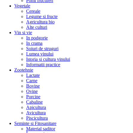
Pomi fructiferi
Vegetale
Cereale
Legume si fructe
Agricultura bio
Alte culturi
Vin si vie
In podgorie
In crama
Soiuri de struguri
Lumea vinului
Istoria si cultura vinului
Informatii practice
Zootehnie
Lactate
Carne
Bovine
Ovine
Porcine
Cabaline
Apicultura
Avicultura
Piscicultura
Seminte si Fitosanitare
Material saditor