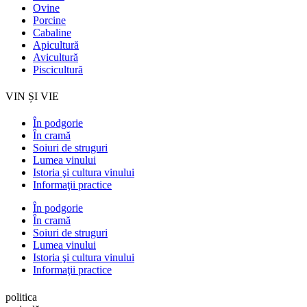
Ovine
Porcine
Cabaline
Apicultură
Avicultură
Piscicultură
VIN ȘI VIE
În podgorie
În cramă
Soiuri de struguri
Lumea vinului
Istoria şi cultura vinului
Informaţii practice
În podgorie
În cramă
Soiuri de struguri
Lumea vinului
Istoria şi cultura vinului
Informaţii practice
politica