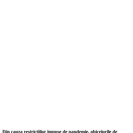
Din cauza restrictiilor impuse de pandemie, obiceiurile de