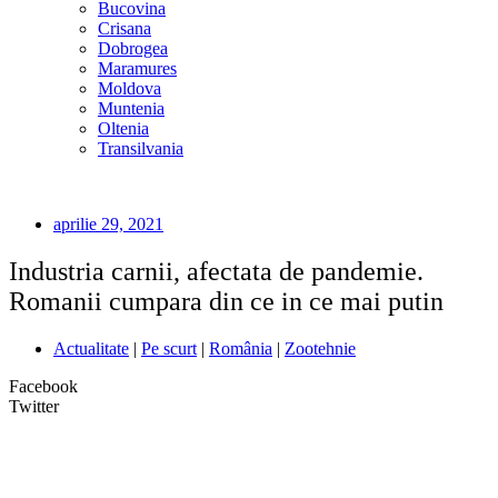
Bucovina
Crisana
Dobrogea
Maramures
Moldova
Muntenia
Oltenia
Transilvania
aprilie 29, 2021
Industria carnii, afectata de pandemie.
Romanii cumpara din ce in ce mai putin
Actualitate
|
Pe scurt
|
România
|
Zootehnie
Facebook
Twitter