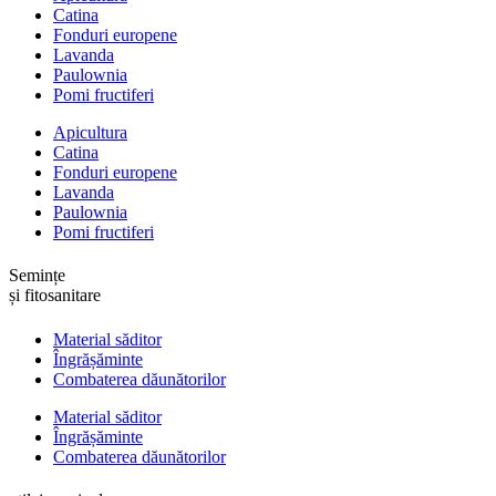
Catina
Fonduri europene
Lavanda
Paulownia
Pomi fructiferi
Apicultura
Catina
Fonduri europene
Lavanda
Paulownia
Pomi fructiferi
Semințe
și fitosanitare
Material săditor
Îngrășăminte
Combaterea dăunătorilor
Material săditor
Îngrășăminte
Combaterea dăunătorilor