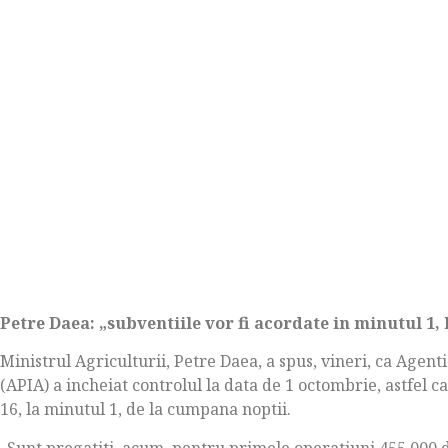
Petre Daea: „subventiile vor fi acordate in minutul 1,
Ministrul Agriculturii, Petre Daea, a spus, vineri, ca Agent
(APIA) a incheiat controlul la data de 1 octombrie, astfel ca
16, la minutul 1, de la cumpana noptii.
„Sunt pregatiti, acum, pentru primele operatiuni 455.000 de