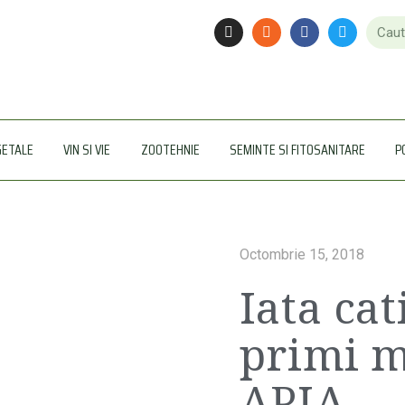
GETALE
VIN SI VIE
ZOOTEHNIE
SEMINTE SI FITOSANITARE
P
Octombrie 15, 2018
Iata cat
primi m
APIA