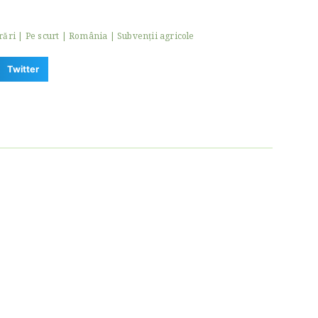
rări
|
Pe scurt
|
România
|
Subvenții agricole
Twitter