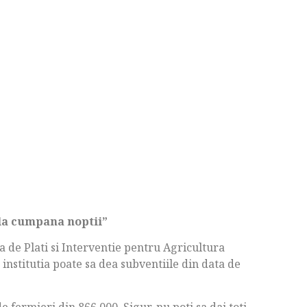
 la cumpana noptii”
ia de Plati si Interventie pentru Agricultura
 institutia poate sa dea subventiile din data de
 fermieri din 866.000. Sigur, nu poti sa dai toti