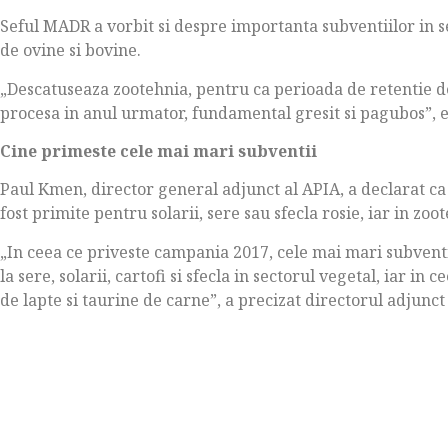
Seful MADR a vorbit si despre importanta subventiilor in se
de ovine si bovine.
„Descatuseaza zootehnia, pentru ca perioada de retentie de 1
procesa in anul urmator, fundamental gresit si pagubos”, 
Cine primeste cele mai mari subventii
Paul Kmen, director general adjunct al APIA, a declarat ca
fost primite pentru solarii, sere sau sfecla rosie, iar in zoo
„In ceea ce priveste campania 2017, cele mai mari subventi
la sere, solarii, cartofi si sfecla in sectorul vegetal, iar in
de lapte si taurine de carne”, a precizat directorul adjunct