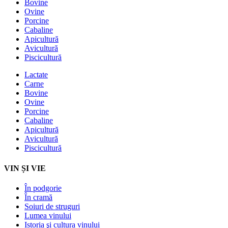
Bovine
Ovine
Porcine
Cabaline
Apicultură
Avicultură
Piscicultură
Lactate
Carne
Bovine
Ovine
Porcine
Cabaline
Apicultură
Avicultură
Piscicultură
VIN ȘI VIE
În podgorie
În cramă
Soiuri de struguri
Lumea vinului
Istoria şi cultura vinului