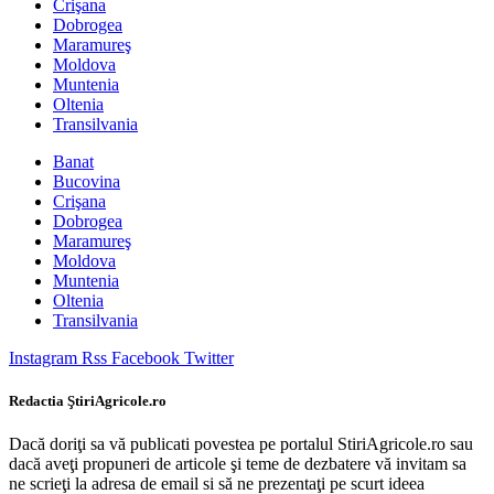
Crişana
Dobrogea
Maramureş
Moldova
Muntenia
Oltenia
Transilvania
Banat
Bucovina
Crişana
Dobrogea
Maramureş
Moldova
Muntenia
Oltenia
Transilvania
Instagram
Rss
Facebook
Twitter
Redactia ŞtiriAgricole.ro
Dacă doriţi sa vă publicati povestea pe portalul StiriAgricole.ro sau
dacă aveţi propuneri de articole şi teme de dezbatere vă invitam sa
ne scrieţi la adresa de email si să ne prezentaţi pe scurt ideea