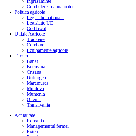
Îngrasaminte
Combaterea daunatorilor
Politica agricola
Legislatie nationala
Legislatie UE
Cod fiscal
Utilaje Agricole
Tractoare
Combine
Echipamente agricole
Turism
Banat
Bucovina
Crisana
Dobrogea
Maramures
Moldova
Muntenia
Oltenia
Transilvania
Actualitate
Romania
Managementul fermei
Extern