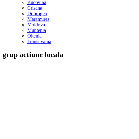
Bucovina
Crisana
Dobrogea
Maramures
Moldova
Muntenia
Oltenia
Transilvania
grup actiune locala