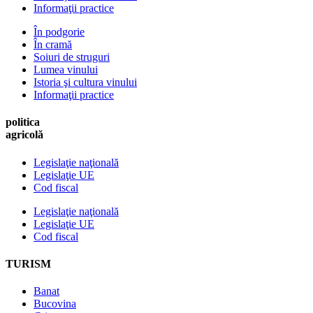
Informaţii practice
În podgorie
În cramă
Soiuri de struguri
Lumea vinului
Istoria şi cultura vinului
Informaţii practice
politica
agricolă
Legislaţie naţională
Legislaţie UE
Cod fiscal
Legislaţie naţională
Legislaţie UE
Cod fiscal
TURISM
Banat
Bucovina