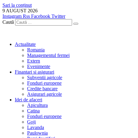
Sari la conținut
9 AUGUST 2026
Instagram
Rss
Facebook
Twitter
Caută
Actualitate
Romania
Managementul fermei
Extern
Evenimente
Finantari si asigurari
Subventii agricole
Fonduri europene
Credite bancare
Asigurari agricole
Idei de afaceri
Apicultura
Catina
Fonduri europene
Goji
Lavanda
Paulownia