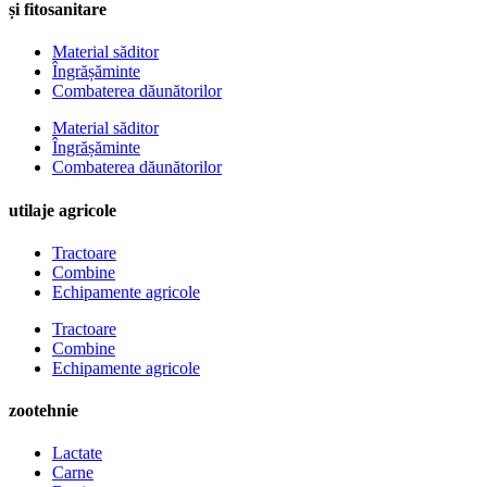
și fitosanitare
Material săditor
Îngrășăminte
Combaterea dăunătorilor
Material săditor
Îngrășăminte
Combaterea dăunătorilor
utilaje agricole
Tractoare
Combine
Echipamente agricole
Tractoare
Combine
Echipamente agricole
zootehnie
Lactate
Carne