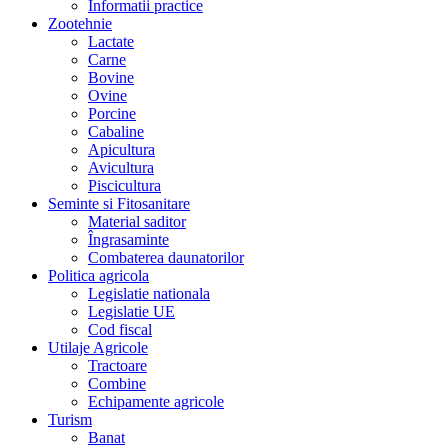
Informatii practice
Zootehnie
Lactate
Carne
Bovine
Ovine
Porcine
Cabaline
Apicultura
Avicultura
Piscicultura
Seminte si Fitosanitare
Material saditor
Îngrasaminte
Combaterea daunatorilor
Politica agricola
Legislatie nationala
Legislatie UE
Cod fiscal
Utilaje Agricole
Tractoare
Combine
Echipamente agricole
Turism
Banat