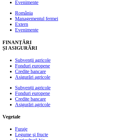
Evenimente
România
Managementul fermei
Extern
Evenimente
FINANȚĂRI
ȘI ASIGURĂRI
Subvenții agricole
Fonduri europene
Credite bancare
Asigurări agricole
Subvenții agricole
Fonduri europene
Credite bancare
Asigurări agricole
Vegetale
Furaje
Legume şi fructe