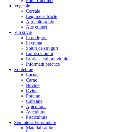
Pomi fructiferi
Vegetale
Cereale
Legume si fructe
Agricultura bio
Alte culturi
Vin si vie
In podgorie
In crama
Soiuri de struguri
Lumea vinului
Istoria si cultura vinului
Informatii practice
Zootehnie
Lactate
Carne
Bovine
Ovine
Porcine
Cabaline
Apicultura
Avicultura
Piscicultura
Seminte si Fitosanitare
Material saditor