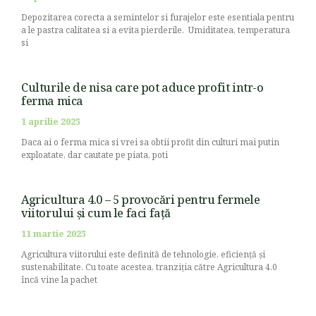
Depozitarea corecta a semintelor si furajelor este esentiala pentru
a le pastra calitatea si a evita pierderile. Umiditatea, temperatura
si
Culturile de nisa care pot aduce profit intr-o
ferma mica
1 aprilie 2025
Daca ai o ferma mica si vrei sa obtii profit din culturi mai putin
exploatate, dar cautate pe piata, poti
Agricultura 4.0 – 5 provocări pentru fermele
viitorului și cum le faci față
11 martie 2025
Agricultura viitorului este definită de tehnologie, eficiență și
sustenabilitate. Cu toate acestea, tranziția către Agricultura 4.0
încă vine la pachet