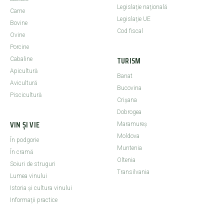
Legislaţie naţională
Carne
Legislaţie UE
Bovine
Cod fiscal
Ovine
Porcine
TURISM
Cabaline
Apicultură
Banat
Avicultură
Bucovina
Piscicultură
Crişana
Dobrogea
VIN ȘI VIE
Maramureş
Moldova
În podgorie
Muntenia
În cramă
Oltenia
Soiuri de struguri
Transilvania
Lumea vinului
Istoria şi cultura vinului
Informaţii practice