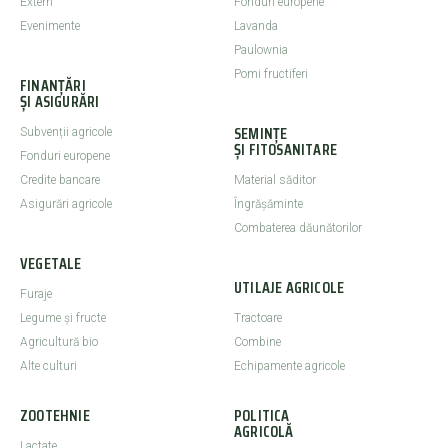
Extern
Fonduri europene
Evenimente
Lavanda
Paulownia
Pomi fructiferi
FINANȚĂRI
ȘI ASIGURĂRI
SEMINȚE
Subvenții agricole
ȘI FITOSANITARE
Fonduri europene
Credite bancare
Material săditor
Asigurări agricole
Îngrășăminte
Combaterea dăunătorilor
VEGETALE
UTILAJE AGRICOLE
Furaje
Legume şi fructe
Tractoare
Agricultură bio
Combine
Alte culturi
Echipamente agricole
ZOOTEHNIE
POLITICA
AGRICOLĂ
Lactate