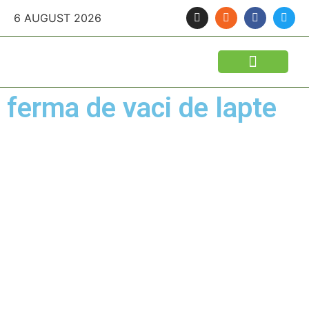
6 AUGUST 2026
FINANTARI SI ASIGURARI
IDEI DE AFACERI
SEMINTE SI FITOSANITARE
POLITICA AGRICOLA
UTILAJE AGRICOLE
ferma de vaci de lapte