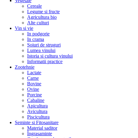
Vegetale
Cereale
Legume si fructe
Agricultura bio
Alte culturi
Vin si vie
In podgorie
In crama
Soiuri de struguri
Lumea vinului
Istoria si cultura vinului
Informatii practice
Zootehnie
Lactate
Carne
Bovine
Ovine
Porcine
Cabaline
Apicultura
Avicultura
Piscicultura
Seminte si Fitosanitare
Material saditor
Îngrasaminte