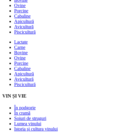
Bovine
Ovine
Porcine
Cabaline
Apicultură
Avicultură
Piscicultură
Lactate
Carne
Bovine
Ovine
Porcine
Cabaline
Apicultură
Avicultură
Piscicultură
VIN ȘI VIE
În podgorie
În cramă
Soiuri de struguri
Lumea vinului
Istoria şi cultura vinului