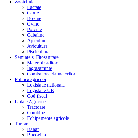
Zootehnie
Lactate
Carne
Bovine
Ovine
Porcine
Cabaline
Apicultura
Avicultura
Piscicultura
Seminte si Fitosanitare
Material saditor
Îngrasaminte
Combaterea daunatorilor
Politica agricola
Legislatie nationala
Legislatie UE
Cod fiscal
Utilaje Agricole
Tractoare
Combine
Echipamente agricole
Turism
Banat
Bucovina