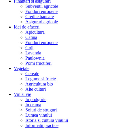
Finantari si asigurari
Subventii agricole
Fonduri europene
Credite bancare
Asigurari agricole
Idei de afaceri
Apicultura
Catina
Fonduri europene
Goji
Lavanda
Paulownia
Pomi fructiferi
Vegetale
Cereale
Legume si fructe
Agricultura bio
Alte culturi
Vin si vie
In podgorie
In crama
Soiuri de struguri
Lumea vinului
Istoria si cultura vinului
Informatii practice