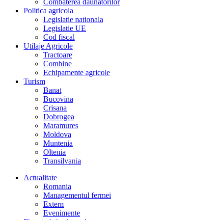
Combaterea daunatorilor
Politica agricola
Legislatie nationala
Legislatie UE
Cod fiscal
Utilaje Agricole
Tractoare
Combine
Echipamente agricole
Turism
Banat
Bucovina
Crisana
Dobrogea
Maramures
Moldova
Muntenia
Oltenia
Transilvania
Actualitate
Romania
Managementul fermei
Extern
Evenimente