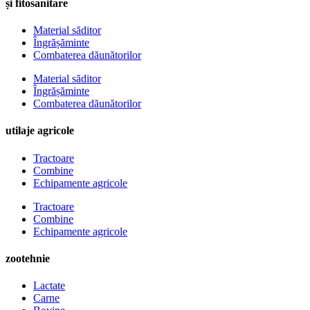
și fitosanitare
Material săditor
Îngrășăminte
Combaterea dăunătorilor
Material săditor
Îngrășăminte
Combaterea dăunătorilor
utilaje agricole
Tractoare
Combine
Echipamente agricole
Tractoare
Combine
Echipamente agricole
zootehnie
Lactate
Carne