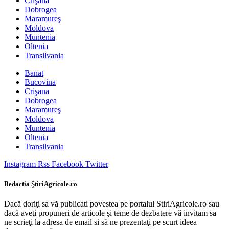
Crişana
Dobrogea
Maramureş
Moldova
Muntenia
Oltenia
Transilvania
Banat
Bucovina
Crişana
Dobrogea
Maramureş
Moldova
Muntenia
Oltenia
Transilvania
Instagram
Rss
Facebook
Twitter
Redactia ŞtiriAgricole.ro
Dacă doriţi sa vă publicati povestea pe portalul StiriAgricole.ro sau
dacă aveţi propuneri de articole şi teme de dezbatere vă invitam sa
ne scrieţi la adresa de email si să ne prezentaţi pe scurt ideea