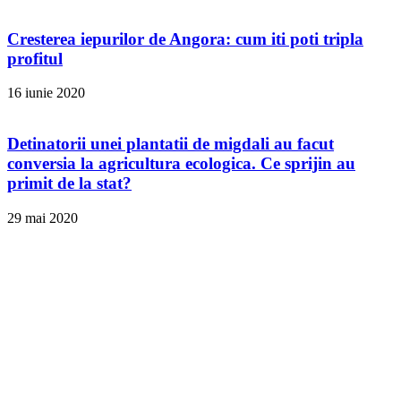
Cresterea iepurilor de Angora: cum iti poti tripla
profitul
16 iunie 2020
Detinatorii unei plantatii de migdali au facut
conversia la agricultura ecologica. Ce sprijin au
primit de la stat?
29 mai 2020