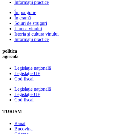
Informaţii practice
În podgorie
În cramă
Soiuri de struguri
Lumea vinului
Istoria şi cultura vinului
Informaţii practice
politica
agricolă
Legislaţie naţională
Legislaţie UE
Cod fiscal
Legislaţie naţională
Legislaţie UE
Cod fiscal
TURISM
Banat
Bucovina