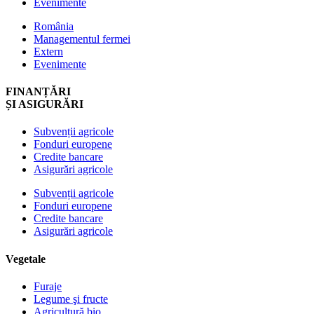
Evenimente
România
Managementul fermei
Extern
Evenimente
FINANȚĂRI
ȘI ASIGURĂRI
Subvenții agricole
Fonduri europene
Credite bancare
Asigurări agricole
Subvenții agricole
Fonduri europene
Credite bancare
Asigurări agricole
Vegetale
Furaje
Legume şi fructe
Agricultură bio