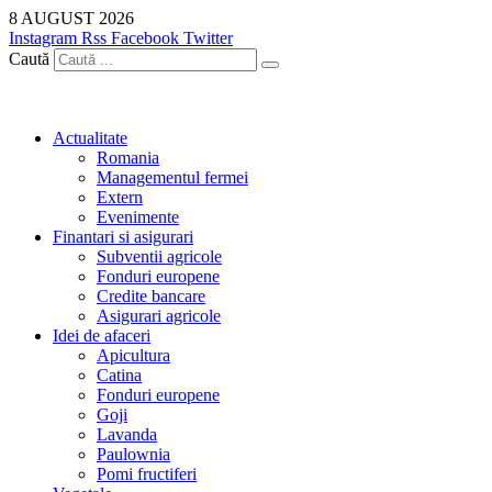
Sari
8 AUGUST 2026
la
Instagram
Rss
Facebook
Twitter
conținut
Caută
Actualitate
Romania
Managementul fermei
Extern
Evenimente
Finantari si asigurari
Subventii agricole
Fonduri europene
Credite bancare
Asigurari agricole
Idei de afaceri
Apicultura
Catina
Fonduri europene
Goji
Lavanda
Paulownia
Pomi fructiferi