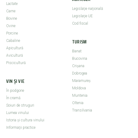
Lactate
Legislaţie naţională
Carne
Legislaţie UE
Bovine
Cod fiscal
Ovine
Porcine
TURISM
Cabaline
Apicultură
Banat
Avicultură
Bucovina
Piscicultură
Crişana
Dobrogea
VIN ȘI VIE
Maramureş
Moldova
În podgorie
Muntenia
În cramă
Oltenia
Soiuri de struguri
Transilvania
Lumea vinului
Istoria şi cultura vinului
Informaţii practice