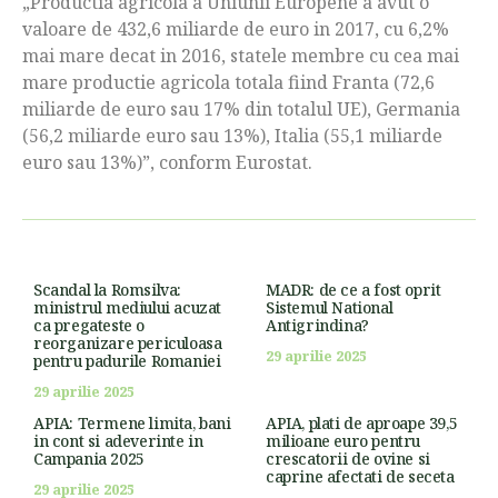
„Productia agricola a Uniunii Europene a avut o
valoare de 432,6 miliarde de euro in 2017, cu 6,2%
mai mare decat in 2016, statele membre cu cea mai
mare productie agricola totala fiind Franta (72,6
miliarde de euro sau 17% din totalul UE), Germania
(56,2 miliarde euro sau 13%), Italia (55,1 miliarde
euro sau 13%)”, conform Eurostat.
Scandal la Romsilva:
MADR: de ce a fost oprit
ministrul mediului acuzat
Sistemul National
ca pregateste o
Antigrindina?
reorganizare periculoasa
29 aprilie 2025
pentru padurile Romaniei
29 aprilie 2025
APIA: Termene limita, bani
APIA, plati de aproape 39,5
in cont si adeverinte in
milioane euro pentru
Campania 2025
crescatorii de ovine si
caprine afectati de seceta
29 aprilie 2025