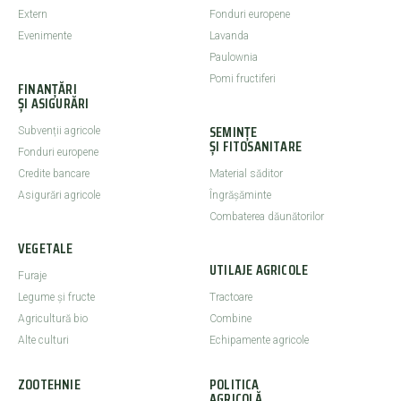
Extern
Fonduri europene
Evenimente
Lavanda
Paulownia
Pomi fructiferi
FINANȚĂRI
ȘI ASIGURĂRI
SEMINȚE
Subvenții agricole
ȘI FITOSANITARE
Fonduri europene
Credite bancare
Material săditor
Asigurări agricole
Îngrășăminte
Combaterea dăunătorilor
VEGETALE
UTILAJE AGRICOLE
Furaje
Legume şi fructe
Tractoare
Agricultură bio
Combine
Alte culturi
Echipamente agricole
ZOOTEHNIE
POLITICA
AGRICOLĂ