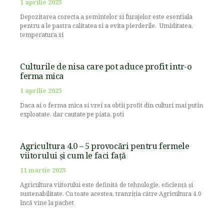
1 aprilie 2025
Depozitarea corecta a semintelor si furajelor este esentiala
pentru a le pastra calitatea si a evita pierderile. Umiditatea,
temperatura si
Culturile de nisa care pot aduce profit intr-o
ferma mica
1 aprilie 2025
Daca ai o ferma mica si vrei sa obtii profit din culturi mai putin
exploatate, dar cautate pe piata, poti
Agricultura 4.0 – 5 provocări pentru fermele
viitorului și cum le faci față
11 martie 2025
Agricultura viitorului este definită de tehnologie, eficiență și
sustenabilitate. Cu toate acestea, tranziția către Agricultura 4.0
încă vine la pachet