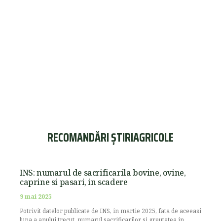
RECOMANDĂRI ȘTIRIAGRICOLE
INS: numarul de sacrificarila bovine, ovine,
caprine si pasari, in scadere
9 mai 2025
Potrivit datelor publicate de INS, in martie 2025, fata de aceeasi
luna a anului trecut, numarul sacrificarilor si greutatea in