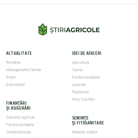
ACTUALITATE
IDEI DE AFACERI
România
Apicultura
Managementul fermei
Catina
Extern
Fonduri europene
Evenimente
Lavanda
Paulownia
Pomi fructiferi
FINANȚĂRI
ȘI ASIGURĂRI
SEMINȚE
Subvenții agricole
ȘI FITOSANITARE
Fonduri europene
Credite bancare
Material săditor