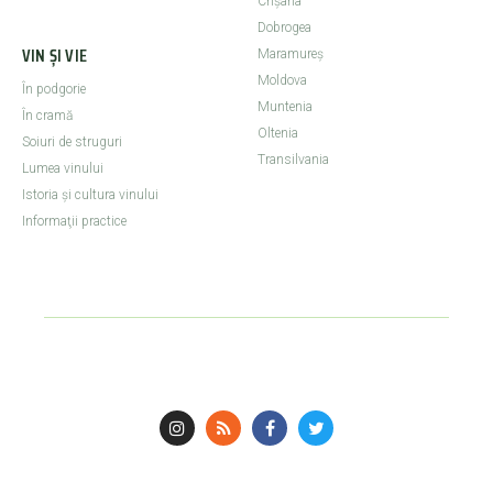
Crişana
Dobrogea
VIN ȘI VIE
Maramureş
Moldova
În podgorie
Muntenia
În cramă
Oltenia
Soiuri de struguri
Transilvania
Lumea vinului
Istoria şi cultura vinului
Informaţii practice