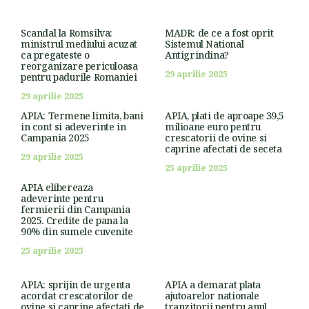
Scandal la Romsilva:
MADR: de ce a fost oprit
ministrul mediului acuzat
Sistemul National
ca pregateste o
Antigrindina?
reorganizare periculoasa
29 aprilie 2025
pentru padurile Romaniei
29 aprilie 2025
APIA: Termene limita, bani
APIA, plati de aproape 39,5
in cont si adeverinte in
milioane euro pentru
Campania 2025
crescatorii de ovine si
caprine afectati de seceta
29 aprilie 2025
25 aprilie 2025
APIA elibereaza
adeverinte pentru
fermierii din Campania
2025. Credite de pana la
90% din sumele cuvenite
25 aprilie 2025
APIA: sprijin de urgenta
APIA a demarat plata
acordat crescatorilor de
ajutoarelor nationale
ovine si caprine afectati de
tranzitorii pentru anul