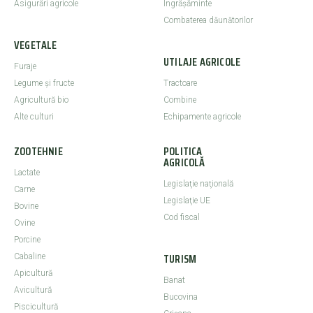
Asigurări agricole
Îngrășăminte
Combaterea dăunătorilor
VEGETALE
UTILAJE AGRICOLE
Furaje
Legume şi fructe
Tractoare
Agricultură bio
Combine
Alte culturi
Echipamente agricole
ZOOTEHNIE
POLITICA
AGRICOLĂ
Lactate
Legislaţie naţională
Carne
Legislaţie UE
Bovine
Cod fiscal
Ovine
Porcine
TURISM
Cabaline
Apicultură
Banat
Avicultură
Bucovina
Piscicultură