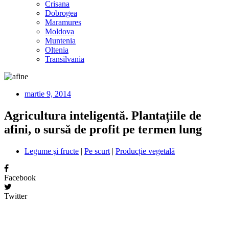
Crisana
Dobrogea
Maramures
Moldova
Muntenia
Oltenia
Transilvania
martie 9, 2014
Agricultura inteligentă. Plantațiile de
afini, o sursă de profit pe termen lung
Legume şi fructe
|
Pe scurt
|
Producție vegetală
Facebook
Twitter