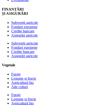
FINANȚĂRI
ȘI ASIGURĂRI
Subvenții agricole
Fonduri europene
Credite bancare
Asigurări agricole
Subvenții agricole
Fonduri europene
Credite bancare
Asigurări agricole
Vegetale
Furaje
Legume şi fructe
Agricultură bio
Alte culturi
Furaje
Legume şi fructe
Agricultură bio