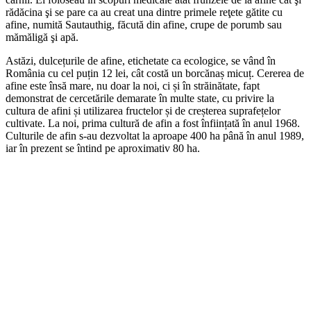
rădăcina şi se pare ca au creat una dintre primele reţete gătite cu
afine, numită Sautauthig, făcută din afine, crupe de porumb sau
mămăligă şi apă.
Astăzi, dulcețurile de afine, etichetate ca ecologice, se vând în
România cu cel puțin 12 lei, cât costă un borcănaș micuț. Cererea de
afine este însă mare, nu doar la noi, ci și în străinătate, fapt
demonstrat de cercetările demarate în multe state, cu privire la
cultura de afini și utilizarea fructelor și de creșterea suprafețelor
cultivate. La noi, prima cultură de afin a fost înființată în anul 1968.
Culturile de afin s‐au dezvoltat la aproape 400 ha până în anul 1989,
iar în prezent se întind pe aproximativ 80 ha.