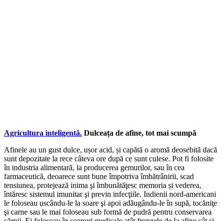
Agricultura inteligentă.
Dulceața de afine, tot mai scumpă
Afinele au un gust dulce, ușor acid, și capătă o aromă deosebită dacă
sunt depozitate la rece câteva ore după ce sunt culese. Pot fi folosite
în industria alimentară, la producerea gemurilor, sau în cea
farmaceutică, deoarece sunt bune împotriva îmbătrânirii, scad
tensiunea, protejează inima şi îmbunătăţesc memoria și vederea,
întăresc sistemul imunitar şi previn infecţiile. Indienii nord-americani
le foloseau uscându-le la soare şi apoi adăugându-le în supă, tocăniţe
şi carne sau le mai foloseau sub formă de pudră pentru conservarea
cărnii. Ei foloseau în scopuri medicale atât frunzele de la afine cât şi