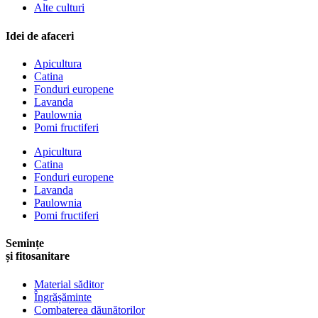
Alte culturi
Idei de afaceri
Apicultura
Catina
Fonduri europene
Lavanda
Paulownia
Pomi fructiferi
Apicultura
Catina
Fonduri europene
Lavanda
Paulownia
Pomi fructiferi
Semințe
și fitosanitare
Material săditor
Îngrășăminte
Combaterea dăunătorilor