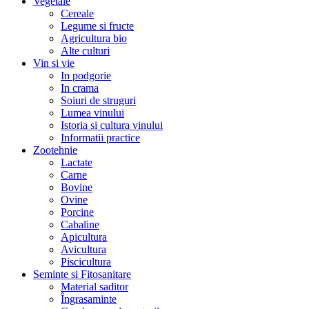
Vegetale
Cereale
Legume si fructe
Agricultura bio
Alte culturi
Vin si vie
In podgorie
In crama
Soiuri de struguri
Lumea vinului
Istoria si cultura vinului
Informatii practice
Zootehnie
Lactate
Carne
Bovine
Ovine
Porcine
Cabaline
Apicultura
Avicultura
Piscicultura
Seminte si Fitosanitare
Material saditor
Îngrasaminte