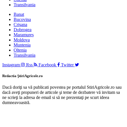
Transilvania
Banat
Bucovina
Crişana
Dobrogea
Maramureş
Moldova
Muntenia
Oltenia
Transilvania
Instagram
Rss
Facebook
Twitter
Redactia ŞtiriAgricole.ro
Dacă doriţi sa vă publicati povestea pe portalul StiriAgricole.ro sau
dacă aveţi propuneri de articole şi teme de dezbatere vă invitam sa
ne scrieţi la adresa de email si să ne prezentaţi pe scurt ideea
dumneavoastră.