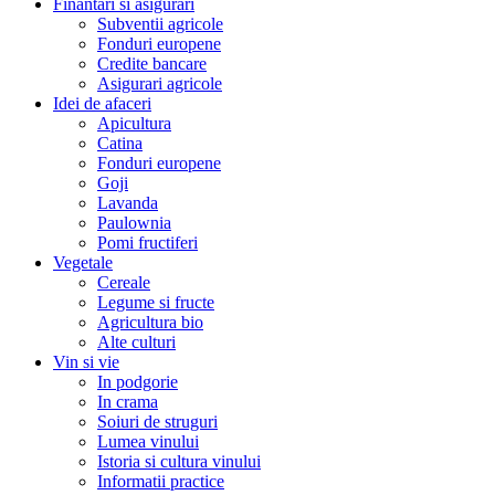
Finantari si asigurari
Subventii agricole
Fonduri europene
Credite bancare
Asigurari agricole
Idei de afaceri
Apicultura
Catina
Fonduri europene
Goji
Lavanda
Paulownia
Pomi fructiferi
Vegetale
Cereale
Legume si fructe
Agricultura bio
Alte culturi
Vin si vie
In podgorie
In crama
Soiuri de struguri
Lumea vinului
Istoria si cultura vinului
Informatii practice