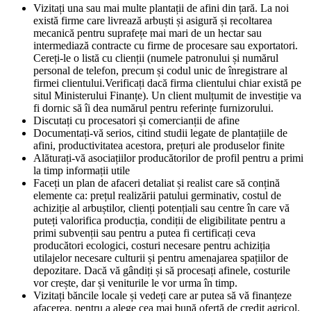
Vizitați una sau mai multe plantații de afini din țară. La noi
există firme care livrează arbuști și asigură și recoltarea
mecanică pentru suprafețe mai mari de un hectar sau
intermediază contracte cu firme de procesare sau exportatori.
Cereți-le o listă cu clienții (numele patronului și numărul
personal de telefon, precum și codul unic de înregistrare al
firmei clientului.Verificați dacă firma clientului chiar există pe
situl Ministerului Finanțe). Un client mulțumit de investiție va
fi dornic să îi dea numărul pentru referințe furnizorului.
Discutați cu procesatori și comercianții de afine
Documentați-vă serios, citind studii legate de plantațiile de
afini, productivitatea acestora, prețuri ale produselor finite
Alăturați-vă asociațiilor producătorilor de profil pentru a primi
la timp informații utile
Faceți un plan de afaceri detaliat și realist care să conțină
elemente ca: prețul realizării patului germinativ, costul de
achiziție al arbuștilor, clienți potențiali sau centre în care vă
puteți valorifica producția, condiții de eligibilitate pentru a
primi subvenții sau pentru a putea fi certificați ceva
producători ecologici, costuri necesare pentru achiziția
utilajelor necesare culturii și pentru amenajarea spațiilor de
depozitare. Dacă vă gândiți și să procesați afinele, costurile
vor crește, dar și veniturile le vor urma în timp.
Vizitați băncile locale și vedeți care ar putea să vă finanțeze
afacerea, pentru a alege cea mai bună ofertă de credit agricol.