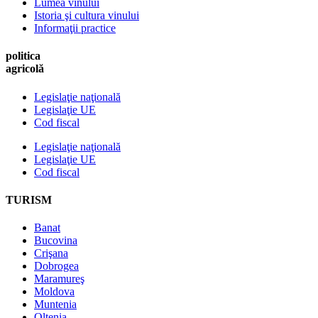
Lumea vinului
Istoria şi cultura vinului
Informaţii practice
politica
agricolă
Legislaţie naţională
Legislaţie UE
Cod fiscal
Legislaţie naţională
Legislaţie UE
Cod fiscal
TURISM
Banat
Bucovina
Crişana
Dobrogea
Maramureş
Moldova
Muntenia
Oltenia