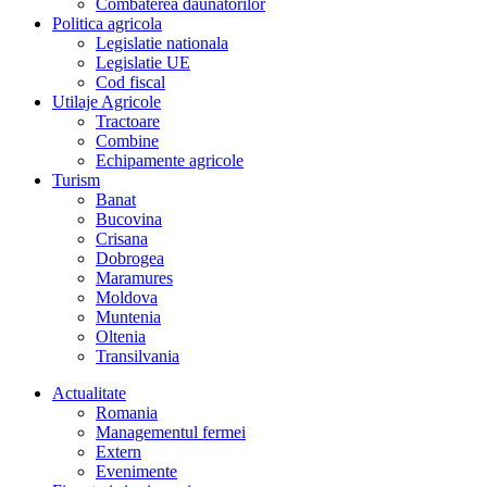
Combaterea daunatorilor
Politica agricola
Legislatie nationala
Legislatie UE
Cod fiscal
Utilaje Agricole
Tractoare
Combine
Echipamente agricole
Turism
Banat
Bucovina
Crisana
Dobrogea
Maramures
Moldova
Muntenia
Oltenia
Transilvania
Actualitate
Romania
Managementul fermei
Extern
Evenimente