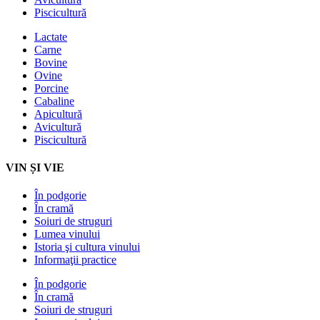
Piscicultură
Lactate
Carne
Bovine
Ovine
Porcine
Cabaline
Apicultură
Avicultură
Piscicultură
VIN ȘI VIE
În podgorie
În cramă
Soiuri de struguri
Lumea vinului
Istoria şi cultura vinului
Informaţii practice
În podgorie
În cramă
Soiuri de struguri