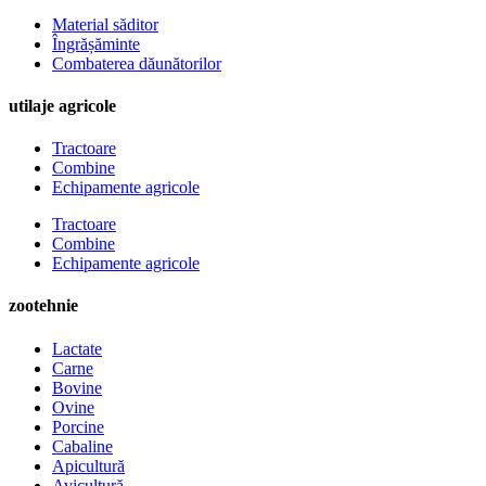
Material săditor
Îngrășăminte
Combaterea dăunătorilor
utilaje agricole
Tractoare
Combine
Echipamente agricole
Tractoare
Combine
Echipamente agricole
zootehnie
Lactate
Carne
Bovine
Ovine
Porcine
Cabaline
Apicultură
Avicultură