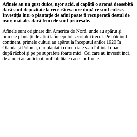
Afinele au un gust dulce, ușor acid, și capătă o aromă deosebită
dacă sunt depozitate la rece câteva ore după ce sunt culese.
Investiția într-o plantație de afini poate fi recuperată destul de
ușor, mai ales dacă fructele sunt procesate.
Afinele sunt originare din America de Nord, unde au apărut și
primele plantații de afini la începutul secolului trecut. Pe bătrânul
continent, primele culturi au apărut la începutul anilor 1920 în
Olanda și Polonia, dar plantații comerciale s‐au înființat doar
după război și pe pe suprafețe foarte mici. Cei care au investit încă
de atunci au anticipat profitabilitatea acestor fructe.