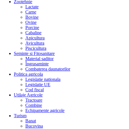
Zootehnie
Lactate
Carne
Bovine
Ovine
Porcine
Cabaline
Apicultura
Avicultura
Piscicultura
Seminte si Fitosanitare
Material saditor
Îngrasaminte
Combaterea daunatorilor
Politica agricola
Legislatie nationala
Legislatie UE
Cod fiscal
Utilaje Agricole
Tractoare
Combine
Echipamente agricole
Turism
Banat
Bucovina