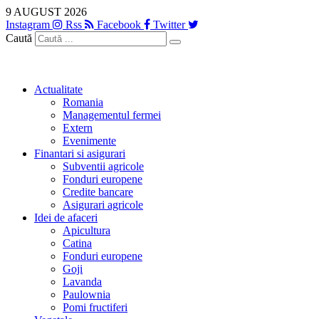
Sari
9 AUGUST 2026
la
Instagram
Rss
Facebook
Twitter
conținut
Caută
Actualitate
Romania
Managementul fermei
Extern
Evenimente
Finantari si asigurari
Subventii agricole
Fonduri europene
Credite bancare
Asigurari agricole
Idei de afaceri
Apicultura
Catina
Fonduri europene
Goji
Lavanda
Paulownia
Pomi fructiferi