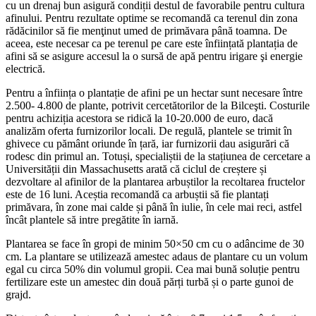
cu un drenaj bun asigură condiții destul de favorabile pentru cultura
afinului. Pentru rezultate optime se recomandă ca terenul din zona
rădăcinilor să fie menţinut umed de primăvara până toamna. De
aceea, este necesar ca pe terenul pe care este înființată plantația de
afini să se asigure accesul la o sursă de apă pentru irigare şi energie
electrică.
Pentru a înființa o plantație de afini pe un hectar sunt necesare între
2.500- 4.800 de plante, potrivit cercetătorilor de la Bilceşti. Costurile
pentru achiziția acestora se ridică la 10-20.000 de euro, dacă
analizăm oferta furnizorilor locali. De regulă, plantele se trimit în
ghivece cu pământ oriunde în țară, iar furnizorii dau asigurări că
rodesc din primul an. Totuși, specialiștii de la stațiunea de cercetare a
Universității din Massachusetts arată că ciclul de creștere și
dezvoltare al afinilor de la plantarea arbuștilor la recoltarea fructelor
este de 16 luni. Aceștia recomandă ca arbuștii să fie plantați
primăvara, în zone mai calde și până în iulie, în cele mai reci, astfel
încât plantele să intre pregătite în iarnă.
Plantarea se face în gropi de minim 50×50 cm cu o adâncime de 30
cm. La plantare se utilizează amestec adaus de plantare cu un volum
egal cu circa 50% din volumul gropii. Cea mai bună soluție pentru
fertilizare este un amestec din două părți turbă și o parte gunoi de
grajd.