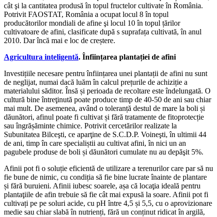
cât şi la cantitatea produsă în topul fructelor cultivate în România.
Potrivit FAOSTAT, România a ocupat locul 8 în topul
producătorilor mondiali de afine şi locul 10 în topul țărilor
cultivatoare de afini, clasificate după s suprafața cultivată, în anul
2010. Dar încă mai e loc de creștere.
Agricultura inteligentă
.
Înființarea plantației de afini
Investițiile necesare pentru înființarea unei plantații de afini nu sunt
de neglijat, numai dacă luăm în calcul prețurile de achiziție a
materialului săditor. Însă și perioada de recoltare este îndelungată. O
cultură bine întreţinută poate produce timp de 40-50 de ani sau chiar
mai mult. De asemenea, având o toleranță destul de mare la boli și
dăunători, afinul poate fi cultivat și fără tratamente de fitoprotecție
sau îngrășăminte chimice. Potrivit cercetărilor realizate la
Subunitatea Bilceşti, ce aparţine de S.C.D.P. Voineşti, în ultimii 44
de ani, timp în care specialiștii au cultivat afini, în nici un an
pagubele produse de boli și dăunători cumulate nu au depăşit 5%.
Afinii pot fi o soluție eficientă de utilizare a terenurilor care par să nu
fie bune de nimic, cu condiția să fie bine lucrate înainte de plantare
și fără buruieni. Afinii iubesc soarele, așa că locaţia ideală pentru
plantaţiile de afin trebuie să fie cât mai expusă la soare. Afinii pot fi
cultivați pe pe soluri acide, cu pH între 4,5 și 5,5, cu o aprovizionare
medie sau chiar slabă în nutrienți, fără un conținut ridicat în argilă,