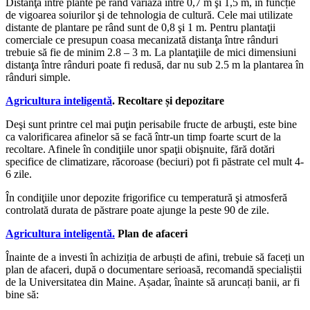
Distanţa între plante pe rând variază între 0,7 m şi 1,5 m, în funcție
de vigoarea soiurilor şi de tehnologia de cultură. Cele mai utilizate
distante de plantare pe rând sunt de 0,8 şi 1 m. Pentru plantaţii
comerciale ce presupun coasa mecanizată distanţa între rânduri
trebuie să fie de minim 2.8 – 3 m. La plantaţiile de mici dimensiuni
distanţa între rânduri poate fi redusă, dar nu sub 2.5 m la plantarea în
rânduri simple.
Agricultura inteligentă
.
Recoltare și depozitare
Deşi sunt printre cel mai puţin perisabile fructe de arbuşti, este bine
ca valorificarea afinelor să se facă într-un timp foarte scurt de la
recoltare. Afinele în condiţiile unor spaţii obişnuite, fără dotări
specifice de climatizare, răcoroase (beciuri) pot fi păstrate cel mult 4-
6 zile.
În condiţiile unor depozite frigorifice cu temperatură şi atmosferă
controlată durata de păstrare poate ajunge la peste 90 de zile.
Agricultura inteligentă.
Plan de afaceri
Înainte de a investi în achiziția de arbuști de afini, trebuie să faceți un
plan de afaceri, după o documentare serioasă, recomandă specialiștii
de la Universitatea din Maine. Așadar, înainte să aruncați banii, ar fi
bine să: