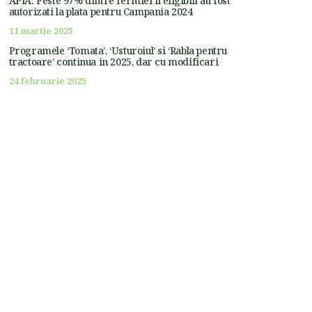
APIA: Peste 97% dintre fermierii eligibili au fost
autorizati la plata pentru Campania 2024
11 martie 2025
Programele ‘Tomata’, ‘Usturoiul’ si ‘Rabla pentru
tractoare’ continua in 2025, dar cu modificari
24 februarie 2025