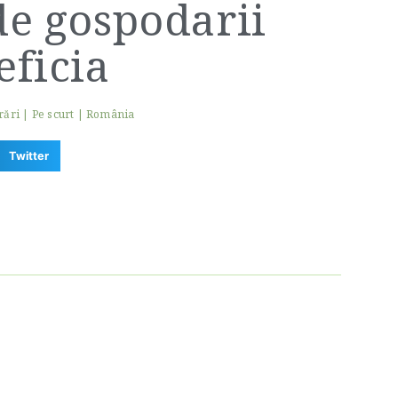
de gospodarii
eficia
rări
|
Pe scurt
|
România
Twitter