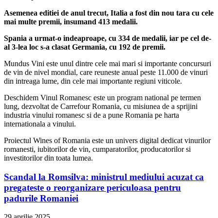
Asemenea editiei de anul trecut, Italia a fost din nou tara cu cele
mai multe premii, insumand 413 medalii.
Spania a urmat-o indeaproape, cu 334 de medalii, iar pe cel de-
al 3-lea loc s-a clasat Germania, cu 192 de premii.
Mundus Vini este unul dintre cele mai mari si importante concursuri
de vin de nivel mondial, care reuneste anual peste 11.000 de vinuri
din intreaga lume, din cele mai importante regiuni viticole.
Deschidem Vinul Romanesc este un program national pe termen
lung, dezvoltat de Carrefour Romania, cu misiunea de a sprijini
industria vinului romanesc si de a pune Romania pe harta
internationala a vinului.
Proiectul Wines of Romania este un univers digital dedicat vinurilor
romanesti, iubitorilor de vin, cumparatorilor, producatorilor si
investitorilor din toata lumea.
Scandal la Romsilva: ministrul mediului acuzat ca
pregateste o reorganizare periculoasa pentru
padurile Romaniei
29 aprilie 2025