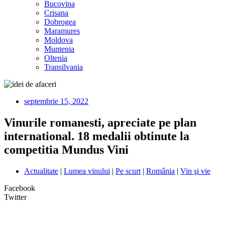
Bucovina
Crisana
Dobrogea
Maramures
Moldova
Muntenia
Oltenia
Transilvania
septembrie 15, 2022
Vinurile romanesti, apreciate pe plan
international. 18 medalii obtinute la
competitia Mundus Vini
Actualitate
|
Lumea vinului
|
Pe scurt
|
România
|
Vin şi vie
Facebook
Twitter