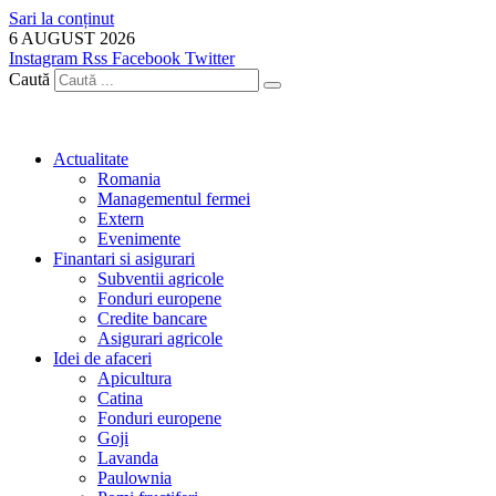
Sari la conținut
6 AUGUST 2026
Instagram
Rss
Facebook
Twitter
Caută
Actualitate
Romania
Managementul fermei
Extern
Evenimente
Finantari si asigurari
Subventii agricole
Fonduri europene
Credite bancare
Asigurari agricole
Idei de afaceri
Apicultura
Catina
Fonduri europene
Goji
Lavanda
Paulownia