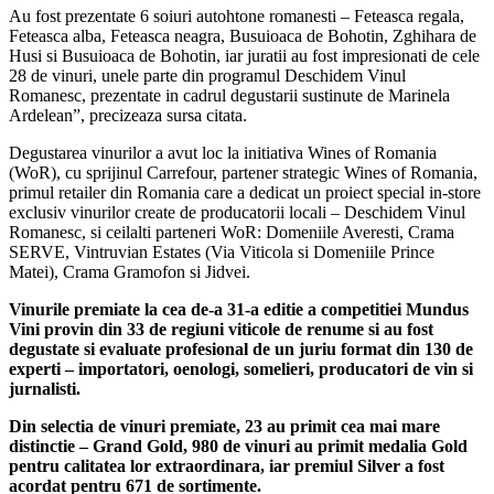
Au fost prezentate 6 soiuri autohtone romanesti – Feteasca regala,
Feteasca alba, Feteasca neagra, Busuioaca de Bohotin, Zghihara de
Husi si Busuioaca de Bohotin, iar juratii au fost impresionati de cele
28 de vinuri, unele parte din programul Deschidem Vinul
Romanesc, prezentate in cadrul degustarii sustinute de Marinela
Ardelean”, precizeaza sursa citata.
Degustarea vinurilor a avut loc la initiativa Wines of Romania
(WoR), cu sprijinul Carrefour, partener strategic Wines of Romania,
primul retailer din Romania care a dedicat un proiect special in-store
exclusiv vinurilor create de producatorii locali – Deschidem Vinul
Romanesc, si ceilalti parteneri WoR: Domeniile Averesti, Crama
SERVE, Vintruvian Estates (Via Viticola si Domeniile Prince
Matei), Crama Gramofon si Jidvei.
Vinurile premiate la cea de-a 31-a editie a competitiei Mundus
Vini provin din 33 de regiuni viticole de renume si au fost
degustate si evaluate profesional de un juriu format din 130 de
experti – importatori, oenologi, somelieri, producatori de vin si
jurnalisti.
Din selectia de vinuri premiate, 23 au primit cea mai mare
distinctie – Grand Gold, 980 de vinuri au primit medalia Gold
pentru calitatea lor extraordinara, iar premiul Silver a fost
acordat pentru 671 de sortimente.