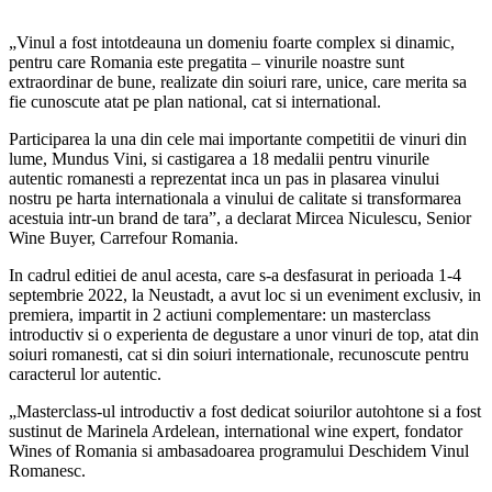
„Vinul a fost intotdeauna un domeniu foarte complex si dinamic,
pentru care Romania este pregatita – vinurile noastre sunt
extraordinar de bune, realizate din soiuri rare, unice, care merita sa
fie cunoscute atat pe plan national, cat si international.
Participarea la una din cele mai importante competitii de vinuri din
lume, Mundus Vini, si castigarea a 18 medalii pentru vinurile
autentic romanesti a reprezentat inca un pas in plasarea vinului
nostru pe harta internationala a vinului de calitate si transformarea
acestuia intr-un brand de tara”, a declarat Mircea Niculescu, Senior
Wine Buyer, Carrefour Romania.
In cadrul editiei de anul acesta, care s-a desfasurat in perioada 1-4
septembrie 2022, la Neustadt, a avut loc si un eveniment exclusiv, in
premiera, impartit in 2 actiuni complementare: un masterclass
introductiv si o experienta de degustare a unor vinuri de top, atat din
soiuri romanesti, cat si din soiuri internationale, recunoscute pentru
caracterul lor autentic.
„Masterclass-ul introductiv a fost dedicat soiurilor autohtone si a fost
sustinut de Marinela Ardelean, international wine expert, fondator
Wines of Romania si ambasadoarea programului Deschidem Vinul
Romanesc.