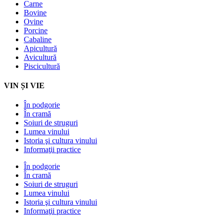
Carne
Bovine
Ovine
Porcine
Cabaline
Apicultură
Avicultură
Piscicultură
VIN ȘI VIE
În podgorie
În cramă
Soiuri de struguri
Lumea vinului
Istoria şi cultura vinului
Informaţii practice
În podgorie
În cramă
Soiuri de struguri
Lumea vinului
Istoria şi cultura vinului
Informaţii practice