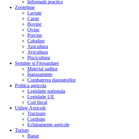
Informatii practice
Zootehnie
Lactate
Carne
Bovine
Ovine
Porcine
Cabaline
Apicultura
Avicultura
Piscicultura
Seminte si Fitosanitare
Material saditor
Îngrasaminte
Combaterea daunatorilor
Politica agricola
Legislatie nationala
Legislatie UE
Cod fiscal
Utilaje Agricole
Tractoare
Combine
Echipamente agricole
Turism
Banat