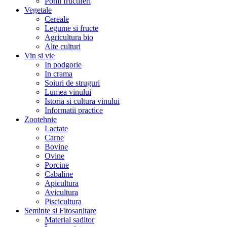
Pomi fructiferi
Vegetale
Cereale
Legume si fructe
Agricultura bio
Alte culturi
Vin si vie
In podgorie
In crama
Soiuri de struguri
Lumea vinului
Istoria si cultura vinului
Informatii practice
Zootehnie
Lactate
Carne
Bovine
Ovine
Porcine
Cabaline
Apicultura
Avicultura
Piscicultura
Seminte si Fitosanitare
Material saditor