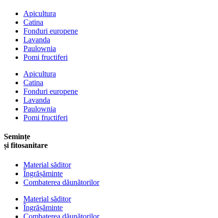
Apicultura
Catina
Fonduri europene
Lavanda
Paulownia
Pomi fructiferi
Apicultura
Catina
Fonduri europene
Lavanda
Paulownia
Pomi fructiferi
Semințe
și fitosanitare
Material săditor
Îngrășăminte
Combaterea dăunătorilor
Material săditor
Îngrășăminte
Combaterea dăunătorilor