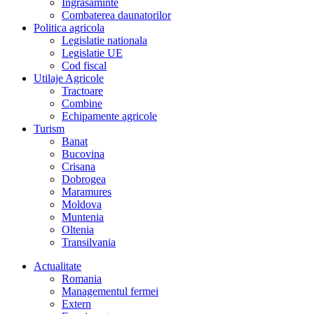
Îngrasaminte
Combaterea daunatorilor
Politica agricola
Legislatie nationala
Legislatie UE
Cod fiscal
Utilaje Agricole
Tractoare
Combine
Echipamente agricole
Turism
Banat
Bucovina
Crisana
Dobrogea
Maramures
Moldova
Muntenia
Oltenia
Transilvania
Actualitate
Romania
Managementul fermei
Extern