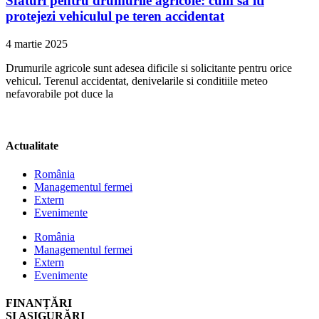
Sfaturi pentru drumurile agricole: cum sa iti
protejezi vehiculul pe teren accidentat
4 martie 2025
Drumurile agricole sunt adesea dificile si solicitante pentru orice
vehicul. Terenul accidentat, denivelarile si conditiile meteo
nefavorabile pot duce la
Actualitate
România
Managementul fermei
Extern
Evenimente
România
Managementul fermei
Extern
Evenimente
FINANȚĂRI
ȘI ASIGURĂRI